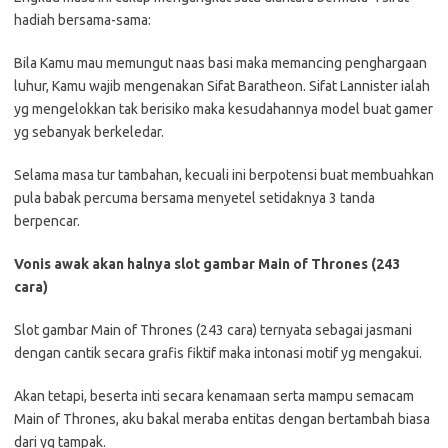
hadiah bersama-sama:
Bila Kamu mau memungut naas basi maka memancing penghargaan
luhur, Kamu wajib mengenakan Sifat Baratheon. Sifat Lannister ialah
yg mengelokkan tak berisiko maka kesudahannya model buat gamer
yg sebanyak berkeledar.
Selama masa tur tambahan, kecuali ini berpotensi buat membuahkan
pula babak percuma bersama menyetel setidaknya 3 tanda
berpencar.
Vonis awak akan halnya slot gambar Main of Thrones (243
cara)
Slot gambar Main of Thrones (243 cara) ternyata sebagai jasmani
dengan cantik secara grafis fiktif maka intonasi motif yg mengakui.
Akan tetapi, beserta inti secara kenamaan serta mampu semacam
Main of Thrones, aku bakal meraba entitas dengan bertambah biasa
dari yg tampak.