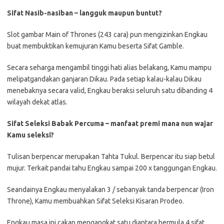
Sifat Nasib-nasiban – langguk maupun buntut?
Slot gambar Main of Thrones (243 cara) pun mengizinkan Engkau
buat membuktikan kemujuran Kamu beserta Sifat Gamble.
Secara seharga mengambil tinggi hati alias belakang, Kamu mampu
melipatgandakan ganjaran Dikau. Pada setiap kalau-kalau Dikau
menebaknya secara valid, Engkau beraksi seluruh satu dibanding 4
wilayah dekat atlas.
Sifat Seleksi Babak Percuma – manfaat premi mana nun wajar
Kamu seleksi?
Tulisan berpencar merupakan Tahta Tukul. Berpencar itu siap betul
mujur. Terkait pandai tahu Engkau sampai 200 x tanggungan Engkau.
Seandainya Engkau menyalakan 3 / sebanyak tanda berpencar (Iron
Throne), Kamu membuahkan Sifat Seleksi Kisaran Prodeo.
Engkau masa ini cakap mengangkat satu diantara bermula 4 sifat