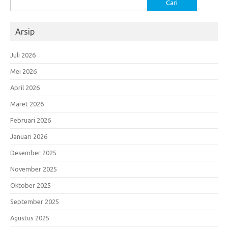
Cari
untuk:
Arsip
Juli 2026
Mei 2026
April 2026
Maret 2026
Februari 2026
Januari 2026
Desember 2025
November 2025
Oktober 2025
September 2025
Agustus 2025