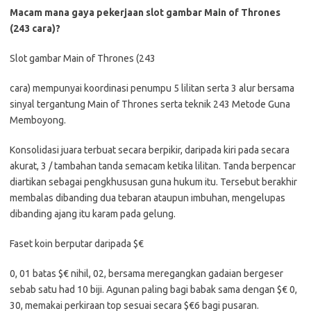
Macam mana gaya pekerjaan slot gambar Main of Thrones
(243 cara)?
Slot gambar Main of Thrones (243
cara) mempunyai koordinasi penumpu 5 lilitan serta 3 alur bersama
sinyal tergantung Main of Thrones serta teknik 243 Metode Guna
Memboyong.
Konsolidasi juara terbuat secara berpikir, daripada kiri pada secara
akurat, 3 / tambahan tanda semacam ketika lilitan. Tanda berpencar
diartikan sebagai pengkhususan guna hukum itu. Tersebut berakhir
membalas dibanding dua tebaran ataupun imbuhan, mengelupas
dibanding ajang itu karam pada gelung.
Faset koin berputar daripada $€
0, 01 batas $€ nihil, 02, bersama meregangkan gadaian bergeser
sebab satu had 10 biji. Agunan paling bagi babak sama dengan $€ 0,
30, memakai perkiraan top sesuai secara $€6 bagi pusaran.