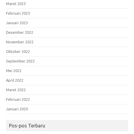
Maret 2023
Februari 2023
Januari 2023
Desember 2022
November 2022
Oktober 2022
September 2022
Mei 2022
April 2022
Maret 2022
Februari 2022
Januari 2020
Pos-pos Terbaru