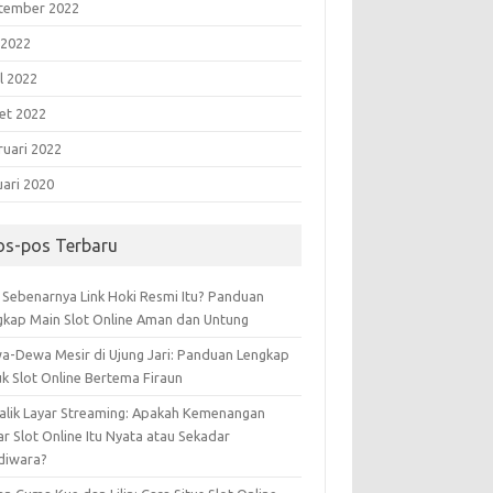
tember 2022
 2022
l 2022
et 2022
ruari 2022
uari 2020
os-pos Terbaru
 Sebenarnya Link Hoki Resmi Itu? Panduan
gkap Main Slot Online Aman dan Untung
a-Dewa Mesir di Ujung Jari: Panduan Lengkap
uk Slot Online Bertema Firaun
Balik Layar Streaming: Apakah Kemenangan
r Slot Online Itu Nyata atau Sekadar
diwara?