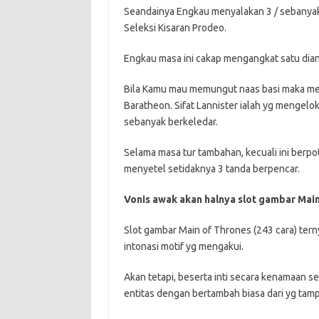
Seandainya Engkau menyalakan 3 / sebanyak
Seleksi Kisaran Prodeo.
Engkau masa ini cakap mengangkat satu dian
Bila Kamu mau memungut naas basi maka me
Baratheon. Sifat Lannister ialah yg mengel
sebanyak berkeledar.
Selama masa tur tambahan, kecuali ini ber
menyetel setidaknya 3 tanda berpencar.
Vonis awak akan halnya slot gambar Main
Slot gambar Main of Thrones (243 cara) terny
intonasi motif yg mengakui.
Akan tetapi, beserta inti secara kenamaan 
entitas dengan bertambah biasa dari yg tamp