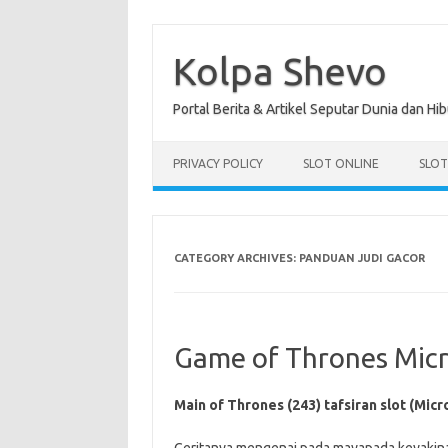
Skip
to
content
Kolpa Shevo
Portal Berita & Artikel Seputar Dunia dan Hi
PRIVACY POLICY
SLOT ONLINE
SLO
CATEGORY ARCHIVES:
PANDUAN JUDI GACOR
Game of Thrones Micr
Main of Thrones (243) tafsiran slot (Mic