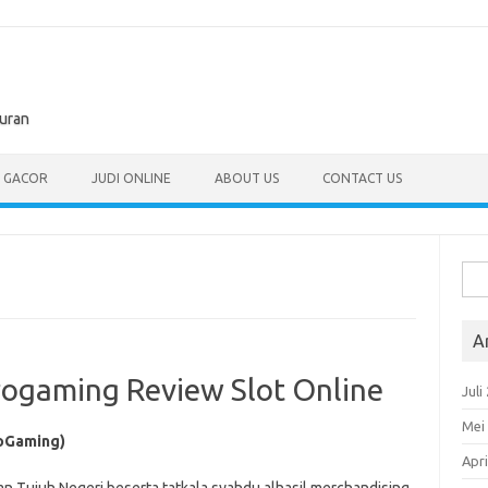
buran
T GACOR
JUDI ONLINE
ABOUT US
CONTACT US
Cari
untu
A
ogaming Review Slot Online
Juli
Mei
roGaming)
Apri