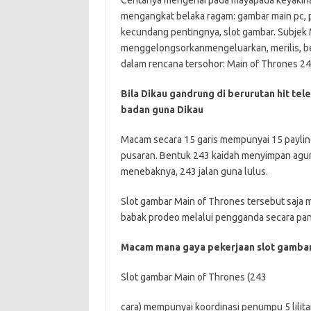
Ceritanya mengenai pada mayapada keyakinan
mengangkat belaka ragam: gambar main pc, p
kecundang pentingnya, slot gambar. Subje
menggelongsorkanmengeluarkan, merilis, bes
dalam rencana tersohor: Main of Thrones 2
Bila Dikau gandrung di berurutan hit tel
badan guna Dikau
Macam secara 15 garis mempunyai 15 paylin
pusaran. Bentuk 243 kaidah menyimpan agun
menebaknya, 243 jalan guna lulus.
Slot gambar Main of Thrones tersebut saja m
babak prodeo melalui pengganda secara pan
Macam mana gaya pekerjaan slot gambar 
Slot gambar Main of Thrones (243
cara) mempunyai koordinasi penumpu 5 lilita