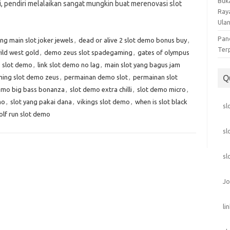
Buka
pi, pendiri melalaikan sangat mungkin buat merenovasi slot
Ray
Ula
Pan
g main slot joker jewels
,
dead or alive 2 slot demo bonus buy
,
Ter
ild west gold
,
demo zeus slot spadegaming
,
gates of olympus
 slot demo
,
link slot demo no lag
,
main slot yang bagus jam
ing slot demo zeus
,
permainan demo slot
,
permainan slot
Q
emo big bass bonanza
,
slot demo extra chilli
,
slot demo micro
,
mo
,
slot yang pakai dana
,
vikings slot demo
,
when is slot black
sl
lf run slot demo
sl
sl
Jo
li