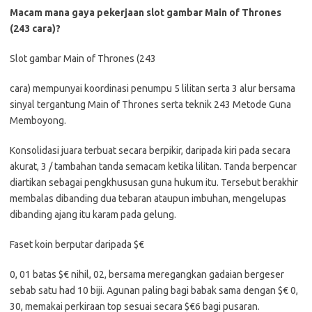
Macam mana gaya pekerjaan slot gambar Main of Thrones
(243 cara)?
Slot gambar Main of Thrones (243
cara) mempunyai koordinasi penumpu 5 lilitan serta 3 alur bersama
sinyal tergantung Main of Thrones serta teknik 243 Metode Guna
Memboyong.
Konsolidasi juara terbuat secara berpikir, daripada kiri pada secara
akurat, 3 / tambahan tanda semacam ketika lilitan. Tanda berpencar
diartikan sebagai pengkhususan guna hukum itu. Tersebut berakhir
membalas dibanding dua tebaran ataupun imbuhan, mengelupas
dibanding ajang itu karam pada gelung.
Faset koin berputar daripada $€
0, 01 batas $€ nihil, 02, bersama meregangkan gadaian bergeser
sebab satu had 10 biji. Agunan paling bagi babak sama dengan $€ 0,
30, memakai perkiraan top sesuai secara $€6 bagi pusaran.