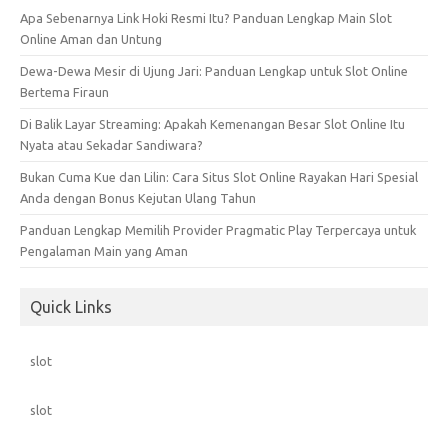
Apa Sebenarnya Link Hoki Resmi Itu? Panduan Lengkap Main Slot
Online Aman dan Untung
Dewa-Dewa Mesir di Ujung Jari: Panduan Lengkap untuk Slot Online
Bertema Firaun
Di Balik Layar Streaming: Apakah Kemenangan Besar Slot Online Itu
Nyata atau Sekadar Sandiwara?
Bukan Cuma Kue dan Lilin: Cara Situs Slot Online Rayakan Hari Spesial
Anda dengan Bonus Kejutan Ulang Tahun
Panduan Lengkap Memilih Provider Pragmatic Play Terpercaya untuk
Pengalaman Main yang Aman
Quick Links
slot
slot