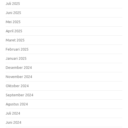
Juli 2025
Juni 2025
Mei 2025
April 2025
Maret 2025
Februari 2025
Januari 2025
Desember 2024
November 2024
Oktober 2024
September 2024
Agustus 2024
Juli 2024
Juni 2024