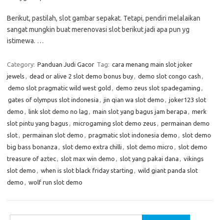
Berikut, pastilah, slot gambar sepakat. Tetapi, pendiri melalaikan
sangat mungkin buat merenovasi slot berikut jadi apa pun yg
istimewa. …
Category:
Panduan Judi Gacor
Tag:
cara menang main slot joker
jewels
,
dead or alive 2 slot demo bonus buy
,
demo slot congo cash
,
demo slot pragmatic wild west gold
,
demo zeus slot spadegaming
,
gates of olympus slot indonesia
,
jin qian wa slot demo
,
joker123 slot
demo
,
link slot demo no lag
,
main slot yang bagus jam berapa
,
merk
slot pintu yang bagus
,
microgaming slot demo zeus
,
permainan demo
slot
,
permainan slot demo
,
pragmatic slot indonesia demo
,
slot demo
big bass bonanza
,
slot demo extra chilli
,
slot demo micro
,
slot demo
treasure of aztec
,
slot max win demo
,
slot yang pakai dana
,
vikings
slot demo
,
when is slot black friday starting
,
wild giant panda slot
demo
,
wolf run slot demo