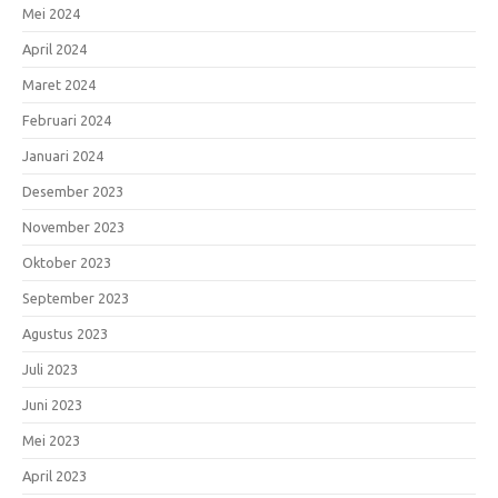
Mei 2024
April 2024
Maret 2024
Februari 2024
Januari 2024
Desember 2023
November 2023
Oktober 2023
September 2023
Agustus 2023
Juli 2023
Juni 2023
Mei 2023
April 2023