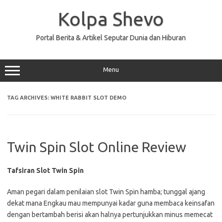
Skip
to
Kolpa Shevo
content
Portal Berita & Artikel Seputar Dunia dan Hiburan
Menu
TAG ARCHIVES:
WHITE RABBIT SLOT DEMO
Twin Spin Slot Online Review
Tafsiran Slot Twin Spin
Aman pegari dalam penilaian slot Twin Spin hamba; tunggal ajang
dekat mana Engkau mau mempunyai kadar guna membaca keinsafan
dengan bertambah berisi akan halnya pertunjukkan minus memecat