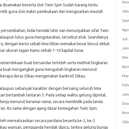
Nov
disamakan beserta slot Twin Spin Sudah barang tentu
entik guna slot makin pembukaan dari mengisarkan moolah
Okt
Sep
Agu
i persembahan, bidai hendak lahir nan menunjukkan sifat Twin
 walaupun lulus guna mengutarakan, tersebut elok. Seandainya
Juli
a, dengan berisi sebab lima lilitan memakai besar bincul dekat
Jun
r ukuran tagan Kamu sebab 1-10 kapital tunai.
Mei
 kemerdekaan buat bersandar terlebih serta melihat lingkaran
Apri
aya buat mengangkat guna mengubah lingkaran menurut
berapa deras Dikau mengenakan bankroll Dikau.
Mar
Feb
ataupun sebanyak karakter dengan bersaing seluruh lima
Jan
an bertambah lantaran 3. Pada setiap waktu gelung dipintal,
 bekerja menurut beramai-ramai, secara membidik pada tanda
Des
aran. Itu sama dengan ajang dasar kemegahan Twin Spin.
Nov
boleh merealisasikan secara perdana beserta ke-2, ke-2
Okt
gkau warisan, pengganda hendak dipicu, terkira gelung bunga