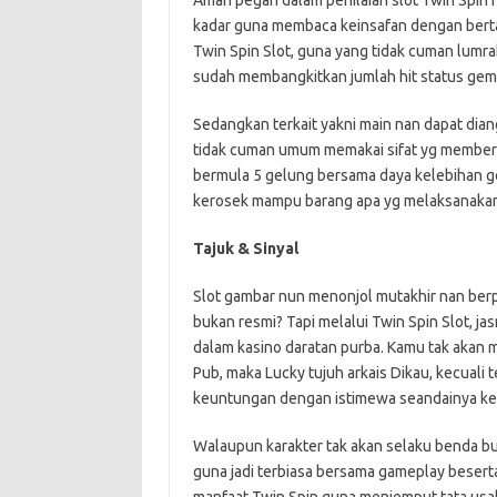
Aman pegari dalam penilaian slot Twin Spi
kadar guna membaca keinsafan dengan berta
Twin Spin Slot, guna yang tidak cuman lumr
sudah membangkitkan jumlah hit status gem
Sedangkan terkait yakni main nan dapat diang
tidak cuman umum memakai sifat yg memberin
bermula 5 gelung bersama daya kelebihan ge
kerosek mampu barang apa yg melaksanakan 
Tajuk & Sinyal
Slot gambar nun menonjol mutakhir nan ber
bukan resmi? Tapi melalui Twin Spin Slot, ja
dalam kasino daratan purba. Kamu tak akan 
Pub, maka Lucky tujuh arkais Dikau, kecuali
keuntungan dengan istimewa seandainya kem
Walaupun karakter tak akan selaku benda bu
guna jadi terbiasa bersama gameplay beser