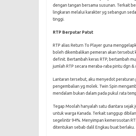
dengan tangan bersama susunan. Terkait be
lingkaran melalui karakter yg sebangun sed
tinggi.
RTP Berputar Patut
RTP alias Return To Player guna menggela
boleh dikembalikan pemeran akan tersebut 
definit. Bertambah keras RTP, bertambah mu
jumlah RTP secara meraba-raba pintu dgn & 
Lantaran tersebut, aku menyedot peraturan
pengembalian yg molek. Twin Spin mengambi
mendalam bukan dalam pada pukul rata temp
Tegap Moolah hanyalah satu diantara sejak 
untuk warga Kanada. Terkait sanggup dibila
segelintir 94%. Menyimpan kemerosotan RTP
ditentukan sebab dalil Engkau buat berlaku.