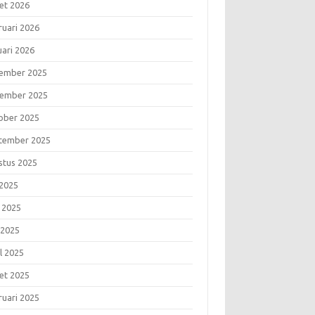
et 2026
ruari 2026
uari 2026
ember 2025
ember 2025
ober 2025
tember 2025
stus 2025
 2025
i 2025
 2025
l 2025
et 2025
ruari 2025