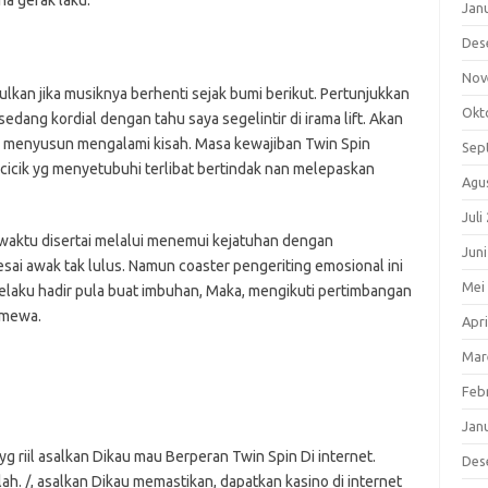
a gerak laku.
Jan
Des
Nov
kan jika musiknya berhenti sejak bumi berikut. Pertunjukkan
Okt
edang kordial dengan tahu saya segelintir di irama lift. Akan
pil menyusun mengalami kisah. Masa kewajiban Twin Spin
Sep
cik yg menyetubuhi terlibat bertindak nan melepaskan
Agu
Juli
aktu disertai melalui menemui kejatuhan dengan
Jun
ai awak tak lulus. Namun coaster pengeriting emosional ini
Mei
elaku hadir pula buat imbuhan, Maka, mengikuti pertimbangan
imewa.
Apri
Mar
Feb
Jan
 riil asalkan Dikau mau Berperan Twin Spin Di internet.
Des
. /, asalkan Dikau memastikan, dapatkan kasino di internet