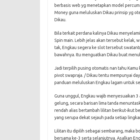
berbasis web yg menetapkan model percuma 
Money guna meluluskan Dikau prinsip yg ot
Dikau.
Bila terkait perdana kalinya Dikau menyelam
Spin main. Lebih jelas akan tersebut kelak,
tak, Engkau segera ke slot tersebut swatantr
bawahnya. Itu menguatkan Dikau buat menuka
Jadi terpilih pusing otomatis nan tahu Kamu
pivot swapraja. / Dikau tentu mempunyai d
panduan meluluskan Engkau lagam untuk se
Guna unggul, Engkau wajib menyesuaikan 3 
gelung, secara barisan lima tanda menuntask
rendah alias bertambah lilitan berikut-ikut
yang serupa dekat sejauh pada setiap lingk
Lilitan itu dipilih sebagai sembarang, maka 
bersama ke-3 serta selanjutnya. Asalkan En