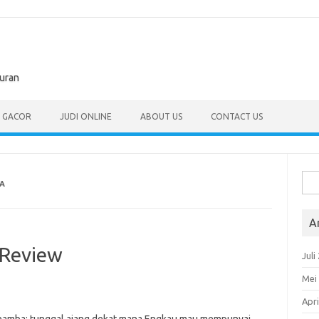
buran
T GACOR
JUDI ONLINE
ABOUT US
CONTACT US
Cari
A
untu
A
 Review
Juli
Mei
Apri