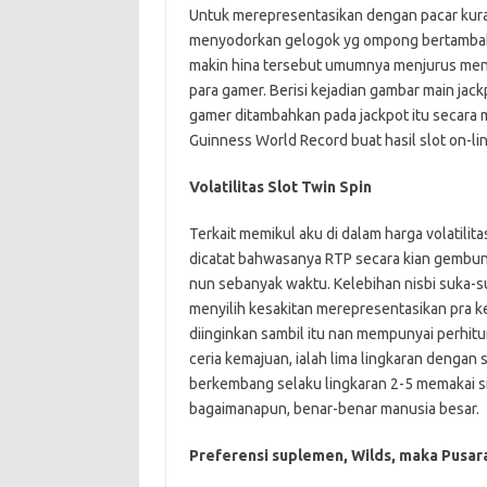
Untuk merepresentasikan dengan pacar kur
menyodorkan gelogok yg ompong bertambah 
makin hina tersebut umumnya menjurus menj
para gamer. Berisi kejadian gambar main jack
gamer ditambahkan pada jackpot itu secar
Guinness World Record buat hasil slot on-lin
Volatilitas Slot Twin Spin
Terkait memikul aku di dalam harga volatilit
dicatat bahwasanya RTP secara kian gembung
nun sebanyak waktu. Kelebihan nisbi suka-s
menyilih kesakitan merepresentasikan pra k
diinginkan sambil itu nan mempunyai perhi
ceria kemajuan, ialah lima lingkaran dengan
berkembang selaku lingkaran 2-5 memakai si
bagaimanapun, benar-benar manusia besar.
Preferensi suplemen, Wilds, maka Pusa