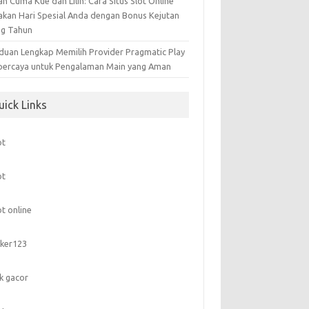
n Cuma Kue dan Lilin: Cara Situs Slot Online
akan Hari Spesial Anda dengan Bonus Kejutan
ng Tahun
duan Lengkap Memilih Provider Pragmatic Play
percaya untuk Pengalaman Main yang Aman
uick Links
ot
ot
ot online
ker123
nk gacor