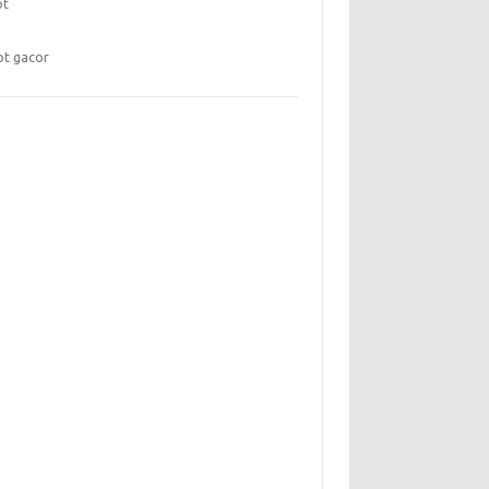
ot
ot gacor