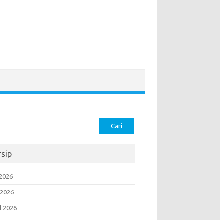
k:
rsip
 2026
 2026
l 2026