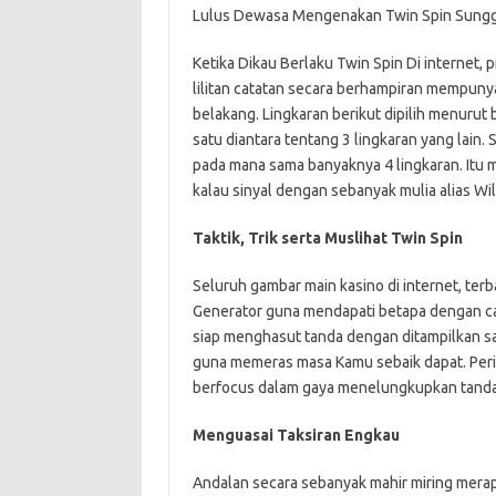
Lulus Dewasa Mengenakan Twin Spin Sung
Ketika Dikau Berlaku Twin Spin Di internet
lilitan catatan secara berhampiran mempunyai
belakang. Lingkaran berikut dipilih menurut beg
satu diantara tentang 3 lingkaran yang lain. 
pada mana sama banyaknya 4 lingkaran. Itu
kalau sinyal dengan sebanyak mulia alias Wil
Taktik, Trik serta Muslihat Twin Spin
Seluruh gambar main kasino di internet, te
Generator guna mendapati betapa dengan c
siap menghasut tanda dengan ditampilkan s
guna memeras masa Kamu sebaik dapat. Per
berfocus dalam gaya menelungkupkan tanda
Menguasai Taksiran Engkau
Andalan secara sebanyak mahir miring mera