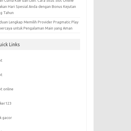
n Cuma Kue dan Lilin: Cara Situs Slot Online
akan Hari Spesial Anda dengan Bonus Kejutan
ng Tahun
duan Lengkap Memilih Provider Pragmatic Play
percaya untuk Pengalaman Main yang Aman
uick Links
ot
ot
ot online
ker123
nk gacor