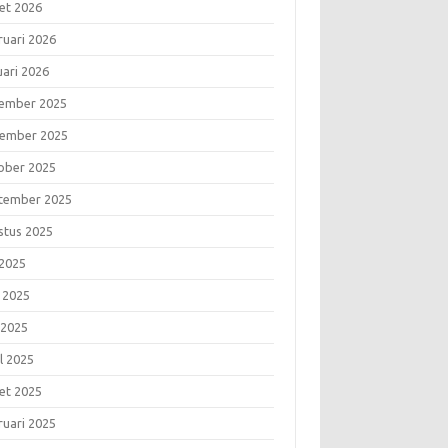
et 2026
ruari 2026
uari 2026
ember 2025
ember 2025
ober 2025
tember 2025
stus 2025
 2025
i 2025
 2025
l 2025
et 2025
ruari 2025