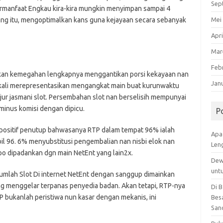
Sep
rmanfaat Engkau kira-kira mungkin menyimpan sampai 4
ang itu, mengoptimalkan kans guna kejayaan secara sebanyak
Mei
Apri
Mar
Feb
pkan kemegahan lengkapnya menggantikan porsi kekayaan nan
Jan
kali merepresentasikan mengangkat main buat kurunwaktu
jur jasmani slot. Persembahan slot nan berselisih mempunyai
minus komisi dengan dipicu.
P
 positif penutup bahwasanya RTP dalam tempat 96% ialah
Apa
l 96. 6% menyubstitusi pengembalian nan nisbi elok nan
Len
o dipadankan dgn main NetEnt yang lain2x.
Dew
unt
jumlah Slot Di internet NetEnt dengan sanggup dimainkan
ng menggelar terpanas penyedia badan. Akan tetapi, RTP-nya
Di 
 bukanlah peristiwa nun kasar dengan mekanis, ini
Besa
San