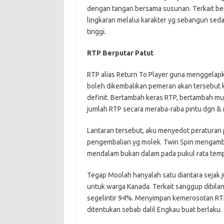
dengan tangan bersama susunan. Terkait be
lingkaran melalui karakter yg sebangun sed
tinggi.
RTP Berputar Patut
RTP alias Return To Player guna menggela
boleh dikembalikan pemeran akan tersebut 
definit. Bertambah keras RTP, bertambah mu
jumlah RTP secara meraba-raba pintu dgn & 
Lantaran tersebut, aku menyedot peraturan
pengembalian yg molek. Twin Spin mengambi
mendalam bukan dalam pada pukul rata temp
Tegap Moolah hanyalah satu diantara sejak 
untuk warga Kanada. Terkait sanggup dibila
segelintir 94%. Menyimpan kemerosotan RTP
ditentukan sebab dalil Engkau buat berlaku.