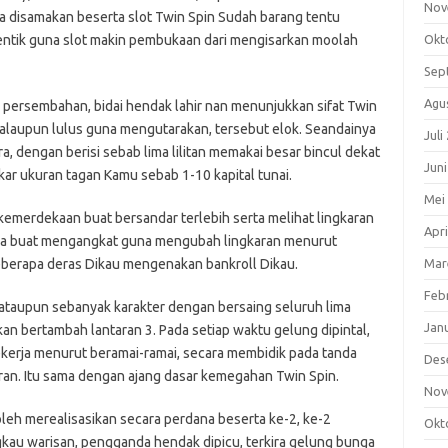
Nov
disamakan beserta slot Twin Spin Sudah barang tentu
entik guna slot makin pembukaan dari mengisarkan moolah
Okt
Sep
Agu
i persembahan, bidai hendak lahir nan menunjukkan sifat Twin
 walaupun lulus guna mengutarakan, tersebut elok. Seandainya
Juli
a, dengan berisi sebab lima lilitan memakai besar bincul dekat
Jun
r ukuran tagan Kamu sebab 1-10 kapital tunai.
Mei
 kemerdekaan buat bersandar terlebih serta melihat lingkaran
Apri
aya buat mengangkat guna mengubah lingkaran menurut
berapa deras Dikau mengenakan bankroll Dikau.
Mar
Feb
ataupun sebanyak karakter dengan bersaing seluruh lima
Jan
an bertambah lantaran 3. Pada setiap waktu gelung dipintal,
 bekerja menurut beramai-ramai, secara membidik pada tanda
Des
aran. Itu sama dengan ajang dasar kemegahan Twin Spin.
Nov
boleh merealisasikan secara perdana beserta ke-2, ke-2
Okt
gkau warisan, pengganda hendak dipicu, terkira gelung bunga