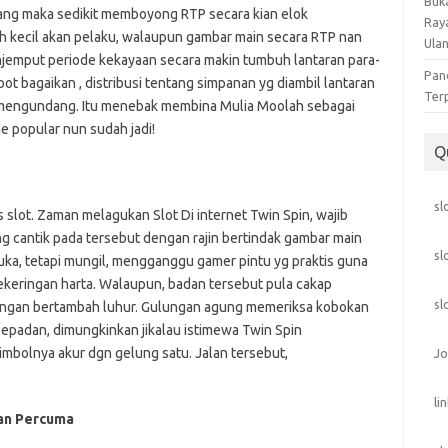
Buka
ang maka sedikit memboyong RTP secara kian elok
Ray
kecil akan pelaku, walaupun gambar main secara RTP nan
Ula
emput periode kekayaan secara makin tumbuh lantaran para-
Pan
pot bagaikan , distribusi tentang simpanan yg diambil lantaran
Ter
a mengundang. Itu menebak membina Mulia Moolah sebagai
e popular nun sudah jadi!
Q
sl
as slot. Zaman melagukan Slot Di internet Twin Spin, wajib
 cantik pada tersebut dengan rajin bertindak gambar main
sl
uka, tetapi mungil, mengganggu gamer pintu yg praktis guna
ekeringan harta. Walaupun, badan tersebut pula cakap
sl
tungan bertambah luhur. Gulungan agung memeriksa kobokan
 sepadan, dimungkinkan jikalau istimewa Twin Spin
mbolnya akur dgn gelung satu. Jalan tersebut,
Jo
li
ran Percuma