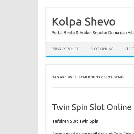
Skip
to
content
Kolpa Shevo
Portal Berita & Artikel Seputar Dunia dan Hi
PRIVACY POLICY
SLOT ONLINE
SLO
TAG ARCHIVES:
STAR BOUNTY SLOT DEMO
Twin Spin Slot Online
Tafsiran Slot Twin Spin