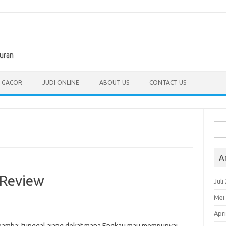
buran
T GACOR
JUDI ONLINE
ABOUT US
CONTACT US
Cari
untu
A
 Review
Juli
Mei
Apri