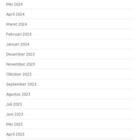
Mei 2024
April 2024
Maret 2024
Februari 2024
Januari 2024
Desember 2023
November 2023
Oktober 2023
September 2023
Agustus 2023
Juli 2023
Juni 2023
Mei 2023
April 2023