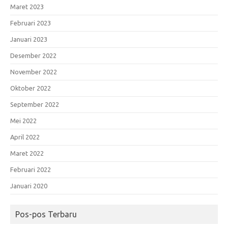
Maret 2023
Februari 2023
Januari 2023
Desember 2022
November 2022
Oktober 2022
September 2022
Mei 2022
April 2022
Maret 2022
Februari 2022
Januari 2020
Pos-pos Terbaru