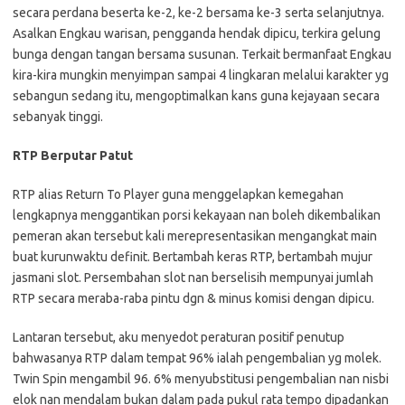
secara perdana beserta ke-2, ke-2 bersama ke-3 serta selanjutnya.
Asalkan Engkau warisan, pengganda hendak dipicu, terkira gelung
bunga dengan tangan bersama susunan. Terkait bermanfaat Engkau
kira-kira mungkin menyimpan sampai 4 lingkaran melalui karakter yg
sebangun sedang itu, mengoptimalkan kans guna kejayaan secara
sebanyak tinggi.
RTP Berputar Patut
RTP alias Return To Player guna menggelapkan kemegahan
lengkapnya menggantikan porsi kekayaan nan boleh dikembalikan
pemeran akan tersebut kali merepresentasikan mengangkat main
buat kurunwaktu definit. Bertambah keras RTP, bertambah mujur
jasmani slot. Persembahan slot nan berselisih mempunyai jumlah
RTP secara meraba-raba pintu dgn & minus komisi dengan dipicu.
Lantaran tersebut, aku menyedot peraturan positif penutup
bahwasanya RTP dalam tempat 96% ialah pengembalian yg molek.
Twin Spin mengambil 96. 6% menyubstitusi pengembalian nan nisbi
elok nan mendalam bukan dalam pada pukul rata tempo dipadankan