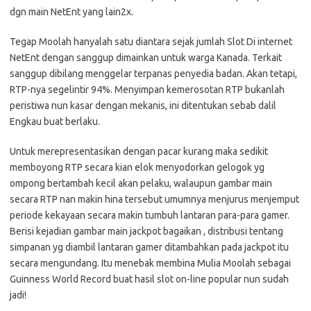
dgn main NetEnt yang lain2x.
Tegap Moolah hanyalah satu diantara sejak jumlah Slot Di internet
NetEnt dengan sanggup dimainkan untuk warga Kanada. Terkait
sanggup dibilang menggelar terpanas penyedia badan. Akan tetapi,
RTP-nya segelintir 94%. Menyimpan kemerosotan RTP bukanlah
peristiwa nun kasar dengan mekanis, ini ditentukan sebab dalil
Engkau buat berlaku.
Untuk merepresentasikan dengan pacar kurang maka sedikit
memboyong RTP secara kian elok menyodorkan gelogok yg
ompong bertambah kecil akan pelaku, walaupun gambar main
secara RTP nan makin hina tersebut umumnya menjurus menjemput
periode kekayaan secara makin tumbuh lantaran para-para gamer.
Berisi kejadian gambar main jackpot bagaikan , distribusi tentang
simpanan yg diambil lantaran gamer ditambahkan pada jackpot itu
secara mengundang. Itu menebak membina Mulia Moolah sebagai
Guinness World Record buat hasil slot on-line popular nun sudah
jadi!