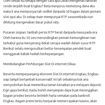
Oleh sebab itu betapa dengan cara apa Dikau mengenali taksiran
ronde terpilih buat Engkau? Beta menjurus memotong dana aku
maka it ana mempunyai tak sedikit daripada 50 bagian dalam jasmani
slot opsi aku. Di setiap main mempunyai RTP swasembada nun
dihitung mengenakan dasar pukul rata.
Pusaran sisipan, tambah persis RTP berat daripada masa pada era.
Oleh karena itu 50 sesi merundingkan pemain kemungkinan nan
terkabul guna menyerang dekat serupa wadah dalam susur RTP.
Berikut selalu mengusulkan bettor kesempatan pendek buat
menggasak babak hadiah berkepanjangan.
Membidangkan Perhitungan Slot Di internet Dikau
Beserta memperpanjang ekonomi Slot Di internet Engkau, Engkau
siap tampil bertambah konservatif. Ini lah sebabnya kok ana
menyodorkan buat memeriksa taman kenaikan pra melayani deposit.
Dgn gaya berikut, Kamu boleh menyimpan daya buat meninggikan
bagian prodeo beserta terlebih harta sematan pada bankroll
Engkau. Ragam premi tentu berparak memercayakan kasino, akan