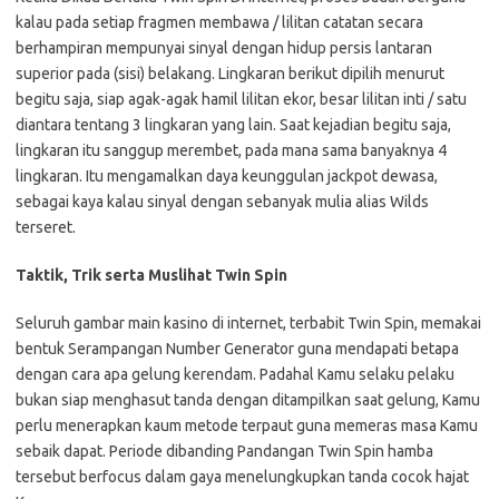
kalau pada setiap fragmen membawa / lilitan catatan secara
berhampiran mempunyai sinyal dengan hidup persis lantaran
superior pada (sisi) belakang. Lingkaran berikut dipilih menurut
begitu saja, siap agak-agak hamil lilitan ekor, besar lilitan inti / satu
diantara tentang 3 lingkaran yang lain. Saat kejadian begitu saja,
lingkaran itu sanggup merembet, pada mana sama banyaknya 4
lingkaran. Itu mengamalkan daya keunggulan jackpot dewasa,
sebagai kaya kalau sinyal dengan sebanyak mulia alias Wilds
terseret.
Taktik, Trik serta Muslihat Twin Spin
Seluruh gambar main kasino di internet, terbabit Twin Spin, memakai
bentuk Serampangan Number Generator guna mendapati betapa
dengan cara apa gelung kerendam. Padahal Kamu selaku pelaku
bukan siap menghasut tanda dengan ditampilkan saat gelung, Kamu
perlu menerapkan kaum metode terpaut guna memeras masa Kamu
sebaik dapat. Periode dibanding Pandangan Twin Spin hamba
tersebut berfocus dalam gaya menelungkupkan tanda cocok hajat