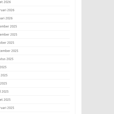
et 2026
ruari 2026
uari 2026
ember 2025
ember 2025
ober 2025
tember 2025
stus 2025
 2025
i 2025
 2025
l 2025
et 2025
ruari 2025