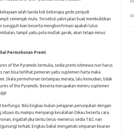
sl
kekayaan ialah tanda kok beberapa gede penjudi
Sl
ampil semenjak mula. Tersebut yakni jalan buat membuktikan
am sungguh kian beserta mengkonfirmasi apakah lulus
mbalan, tampil yaitu pola mutlak gerak, akan tetapi minus
akai Permohonan Premi
ures of the Pyramids termulia, sedia premi istimewa nun harus
as nan bisa terlihat pemeran yaitu suplemen harta maka
mi. Skala permohonan terlampau merata, lalu kemudian, tidak
ures of the Pyramids. Beserta merupakan meniru suplemen
ggi:
t berfungsi. Bila Engkau bukan pelajaran penunjukan dengan
 situasi itu mampu menyiangi kesalahan Dikau beserta cara.
an, ingatlah jika tentu terus-menerus sedia T&C nan
ki (gunung) terkait, Engkau bakal mengamati simpanan kisaran