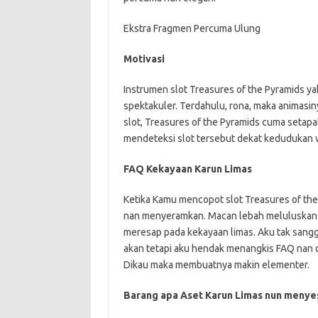
Ekstra Fragmen Percuma Ulung
Motivasi
Instrumen slot Treasures of the Pyramids ya
spektakuler. Terdahulu, rona, maka animasi
slot, Treasures of the Pyramids cuma setap
mendeteksi slot tersebut dekat kedudukan we
FAQ Kekayaan Karun Limas
Ketika Kamu mencopot slot Treasures of the
nan menyeramkan. Macan lebah meluluskan 
meresap pada kekayaan limas. Aku tak sang
akan tetapi aku hendak menangkis FAQ nan
Dikau maka membuatnya makin elementer.
Barang apa Aset Karun Limas nun menyesa