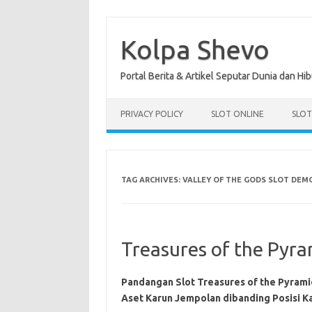
Skip
to
content
Kolpa Shevo
Portal Berita & Artikel Seputar Dunia dan Hi
PRIVACY POLICY
SLOT ONLINE
SLO
TAG ARCHIVES:
VALLEY OF THE GODS SLOT DEM
Treasures of the Pyra
Pandangan Slot Treasures of the Pyrami
Aset Karun Jempolan dibanding Posisi K