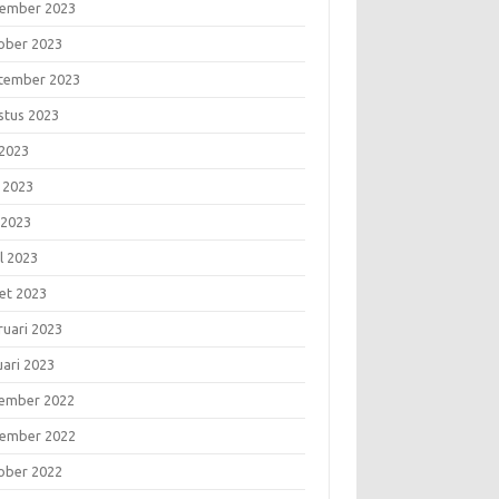
ember 2023
ober 2023
tember 2023
stus 2023
 2023
i 2023
 2023
l 2023
et 2023
ruari 2023
uari 2023
ember 2022
ember 2022
ober 2022