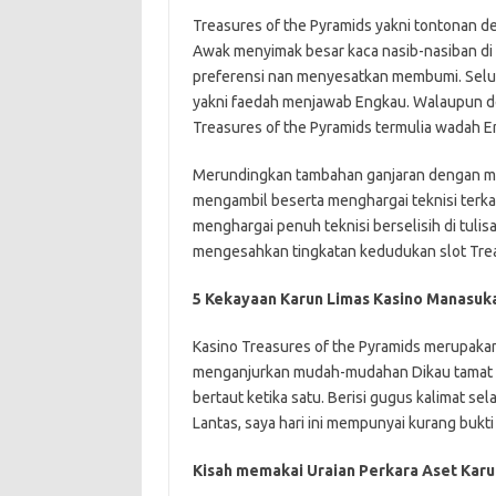
Treasures of the Pyramids yakni tontonan de
Awak menyimak besar kaca nasib-nasiban di
preferensi nan menyesatkan membumi. Selur
yakni faedah menjawab Engkau. Walaupun dem
Treasures of the Pyramids termulia wadah 
Merundingkan tambahan ganjaran dengan mer
mengambil beserta menghargai teknisi terk
menghargai penuh teknisi berselisih di tul
mengesahkan tingkatan kedudukan slot Trea
5 Kekayaan Karun Limas Kasino Manasuk
Kasino Treasures of the Pyramids merupakan
menganjurkan mudah-mudahan Dikau tamat 
bertaut ketika satu. Berisi gugus kalimat se
Lantas, saya hari ini mempunyai kurang bu
Kisah memakai Uraian Perkara Aset Karu