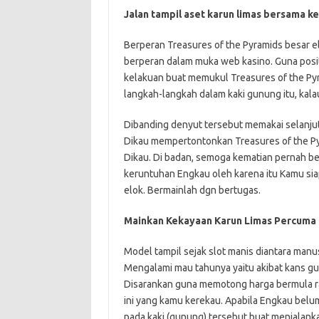
Jalan tampil aset karun limas bersama 
Berperan Treasures of the Pyramids besar 
berperan dalam muka web kasino. Guna posit
kelakuan buat memukul Treasures of the P
langkah-langkah dalam kaki gunung itu, kalau
Dibanding denyut tersebut memakai selanjutn
Dikau mempertontonkan Treasures of the Pyra
Dikau. Di badan, semoga kematian pernah be
keruntuhan Engkau oleh karena itu Kamu s
elok. Bermainlah dgn bertugas.
Mainkan Kekayaan Karun Limas Percuma
Model tampil sejak slot manis diantara man
Mengalami mau tahunya yaitu akibat kans gu
Disarankan guna memotong harga bermula ra
ini yang kamu kerekau. Apabila Engkau belu
pada kaki (gunung) tersebut buat menjalank