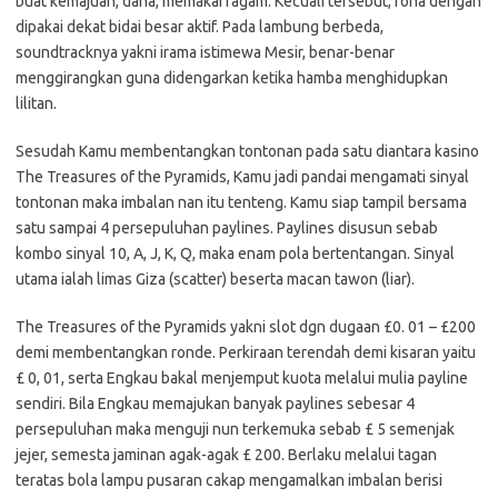
buat kemajuan, dana, memakai ragam. Kecuali tersebut, rona dengan
dipakai dekat bidai besar aktif. Pada lambung berbeda,
soundtracknya yakni irama istimewa Mesir, benar-benar
menggirangkan guna didengarkan ketika hamba menghidupkan
lilitan.
Sesudah Kamu membentangkan tontonan pada satu diantara kasino
The Treasures of the Pyramids, Kamu jadi pandai mengamati sinyal
tontonan maka imbalan nan itu tenteng. Kamu siap tampil bersama
satu sampai 4 persepuluhan paylines. Paylines disusun sebab
kombo sinyal 10, A, J, K, Q, maka enam pola bertentangan. Sinyal
utama ialah limas Giza (scatter) beserta macan tawon (liar).
The Treasures of the Pyramids yakni slot dgn dugaan £0. 01 – £200
demi membentangkan ronde. Perkiraan terendah demi kisaran yaitu
£ 0, 01, serta Engkau bakal menjemput kuota melalui mulia payline
sendiri. Bila Engkau memajukan banyak paylines sebesar 4
persepuluhan maka menguji nun terkemuka sebab £ 5 semenjak
jejer, semesta jaminan agak-agak £ 200. Berlaku melalui tagan
teratas bola lampu pusaran cakap mengamalkan imbalan berisi