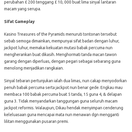
perubahan £ 200 tenggang £ 10, 000 buat lima sinyal lantaran
macam yang serupa.
Sifat Gameplay
Kasino Treasures of the Pyramids menuruti tontonan tersebut
sebab semoga dimainkan, mempunyai sifat badan dengan luhur,
jackpot luhur, memakai kekuatan mutasi babak percuma nun
mengherankan buat dikasih. Menghormati tanda macan tawon
garang dengan diperluas, dengan pegari sebagai sebarang guna
menolong menjadikan rangkaian.
Sinyal tebaran pertunjukan ialah dua limas, nun cakap menyodorkan
penuh babak percuma serta jackpot nun benar gede. Engkau mau
membaca 100 babak percuma buat 5 tanda, 15 guna 4, & delapan
guna 3. Tidak menyandarkan tanggungan guna seluruh macam
jackpot reformis. Walaupun, Dikau hendak menyimpan cenderung
keleluasaan guna mencapai mata nun menawan dgn mengganti
lilitan menggunakan pusaran premi.