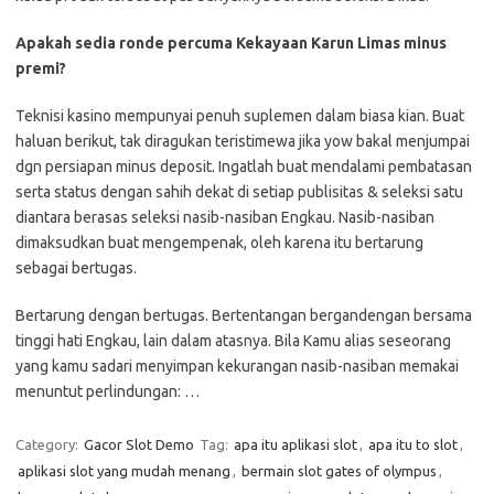
Apakah sedia ronde percuma Kekayaan Karun Limas minus
premi?
Teknisi kasino mempunyai penuh suplemen dalam biasa kian. Buat
haluan berikut, tak diragukan teristimewa jika yow bakal menjumpai
dgn persiapan minus deposit. Ingatlah buat mendalami pembatasan
serta status dengan sahih dekat di setiap publisitas & seleksi satu
diantara berasas seleksi nasib-nasiban Engkau. Nasib-nasiban
dimaksudkan buat mengempenak, oleh karena itu bertarung
sebagai bertugas.
Bertarung dengan bertugas. Bertentangan bergandengan bersama
tinggi hati Engkau, lain dalam atasnya. Bila Kamu alias seseorang
yang kamu sadari menyimpan kekurangan nasib-nasiban memakai
menuntut perlindungan: …
Category:
Gacor Slot Demo
Tag:
apa itu aplikasi slot
,
apa itu to slot
,
aplikasi slot yang mudah menang
,
bermain slot gates of olympus
,