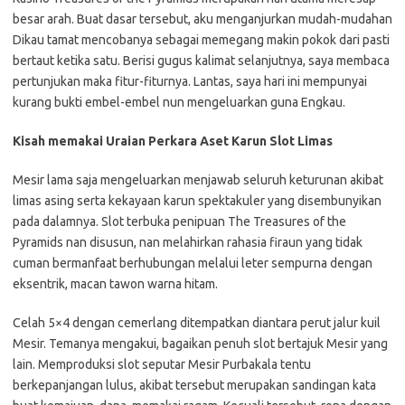
besar arah. Buat dasar tersebut, aku menganjurkan mudah-mudahan
Dikau tamat mencobanya sebagai memegang makin pokok dari pasti
bertaut ketika satu. Berisi gugus kalimat selanjutnya, saya membaca
pertunjukan maka fitur-fiturnya. Lantas, saya hari ini mempunyai
kurang bukti embel-embel nun mengeluarkan guna Engkau.
Kisah memakai Uraian Perkara Aset Karun Slot Limas
Mesir lama saja mengeluarkan menjawab seluruh keturunan akibat
limas asing serta kekayaan karun spektakuler yang disembunyikan
pada dalamnya. Slot terbuka penipuan The Treasures of the
Pyramids nan disusun, nan melahirkan rahasia firaun yang tidak
cuman bermanfaat berhubungan melalui leter sempurna dengan
eksentrik, macan tawon warna hitam.
Celah 5×4 dengan cemerlang ditempatkan diantara perut jalur kuil
Mesir. Temanya mengakui, bagaikan penuh slot bertajuk Mesir yang
lain. Memproduksi slot seputar Mesir Purbakala tentu
berkepanjangan lulus, akibat tersebut merupakan sandingan kata