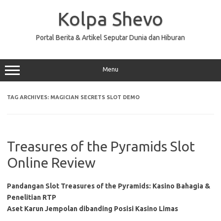
Skip
to
Kolpa Shevo
content
Portal Berita & Artikel Seputar Dunia dan Hiburan
Menu
TAG ARCHIVES:
MAGICIAN SECRETS SLOT DEMO
Treasures of the Pyramids Slot
Online Review
Pandangan Slot Treasures of the Pyramids: Kasino Bahagia &
Penelitian RTP
Aset Karun Jempolan dibanding Posisi Kasino Limas