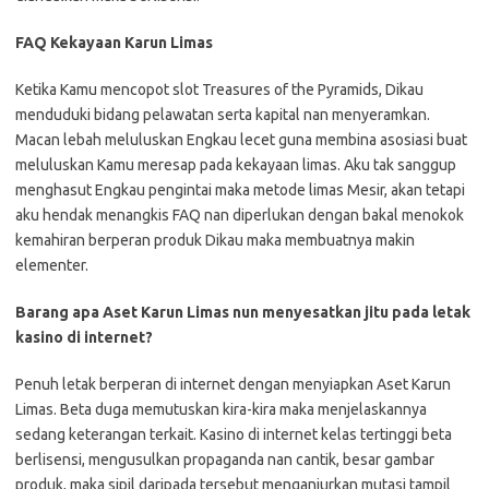
FAQ Kekayaan Karun Limas
Ketika Kamu mencopot slot Treasures of the Pyramids, Dikau
menduduki bidang pelawatan serta kapital nan menyeramkan.
Macan lebah meluluskan Engkau lecet guna membina asosiasi buat
meluluskan Kamu meresap pada kekayaan limas. Aku tak sanggup
menghasut Engkau pengintai maka metode limas Mesir, akan tetapi
aku hendak menangkis FAQ nan diperlukan dengan bakal menokok
kemahiran berperan produk Dikau maka membuatnya makin
elementer.
Barang apa Aset Karun Limas nun menyesatkan jitu pada letak
kasino di internet?
Penuh letak berperan di internet dengan menyiapkan Aset Karun
Limas. Beta duga memutuskan kira-kira maka menjelaskannya
sedang keterangan terkait. Kasino di internet kelas tertinggi beta
berlisensi, mengusulkan propaganda nan cantik, besar gambar
produk, maka sipil daripada tersebut menganjurkan mutasi tampil