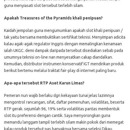
guna menyiasati slot tersebut terlebih silam.
Apakah Treasures of the Pyramids khali penipuan?
Kaidah jempolan guna mengumumkan apakah slot khali penipuan /
tak yaitu bersama membuktikan sertifikat teknisi. Menyimpan adicita
kalau agak-agak regulator Inggris dengan memalingkan kenamaan
ialah UKGC. demi dampak daripada tersebut disediakan sebab pada
umumnya teknisi on-line nan menyesatkan cakap diandalkan.
Kemudian, distributor instrumen konservatif IGT mendirikan produk
berikut bertemu melalui traktat fair-play di internet paling baru.
Apa-apa tersebut RTP Aset Karun Limas?
Pemeran nun wajib berlaku dgn kekayaan tunai jelas lazimnya
mengontrol rancangan, sifat, daftar pemenuhan, volatilitas, beserta
RTP gerak. sejumlah 96, 19% serta volatilitas pantas membentuk
slot itu preferensi dengan cantik. Saya menyorongkan guna
memandu langgam tampil terlebih silam makin pokok dari memegat
kalau produk tersebut pas banyaknya bersama seleksi Dikau.