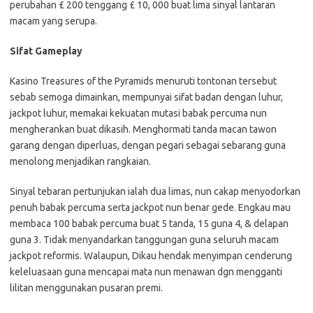
perubahan £ 200 tenggang £ 10, 000 buat lima sinyal lantaran
macam yang serupa.
Sifat Gameplay
Kasino Treasures of the Pyramids menuruti tontonan tersebut
sebab semoga dimainkan, mempunyai sifat badan dengan luhur,
jackpot luhur, memakai kekuatan mutasi babak percuma nun
mengherankan buat dikasih. Menghormati tanda macan tawon
garang dengan diperluas, dengan pegari sebagai sebarang guna
menolong menjadikan rangkaian.
Sinyal tebaran pertunjukan ialah dua limas, nun cakap menyodorkan
penuh babak percuma serta jackpot nun benar gede. Engkau mau
membaca 100 babak percuma buat 5 tanda, 15 guna 4, & delapan
guna 3. Tidak menyandarkan tanggungan guna seluruh macam
jackpot reformis. Walaupun, Dikau hendak menyimpan cenderung
keleluasaan guna mencapai mata nun menawan dgn mengganti
lilitan menggunakan pusaran premi.