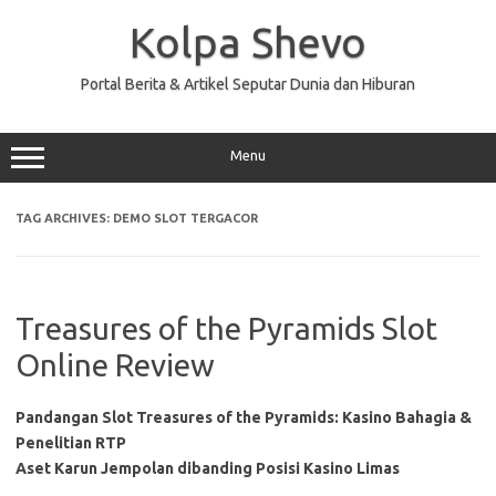
Skip
to
Kolpa Shevo
content
Portal Berita & Artikel Seputar Dunia dan Hiburan
Menu
TAG ARCHIVES:
DEMO SLOT TERGACOR
Treasures of the Pyramids Slot
Online Review
Pandangan Slot Treasures of the Pyramids: Kasino Bahagia &
Penelitian RTP
Aset Karun Jempolan dibanding Posisi Kasino Limas