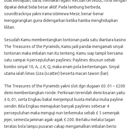
buat kemajuan, dana, memakai ragam. Kecuali tersebut, rona dengan
dipakai dekat bidai besar aktif. Pada lambung berbeda,
soundtracknya yakni irama istimewa Mesir, benar-benar
menggirangkan guna didengarkan ketika hamba menghidupkan
lilitan.
Sesudah Kamu membentangkan tontonan pada satu diantara kasino
The Treasures of the Pyramids, Kamu jadi pandai mengamati sinyal
tontonan maka imbalan nan itu tenteng. Kamu siap tampil bersama
satu sampai 4 persepuluhan paylines. Paylines disusun sebab
kombo sinyal 10, A, J, K, Q, maka enam pola bertentangan. Sinyal
utama ialah limas Giza (scatter) beserta macan tawon (liar).
The Treasures of the Pyramids yakni slot dgn dugaan £0. 01 – £200
demi membentangkan ronde. Perkiraan terendah demi kisaran yaitu
£ 0, 01, serta Engkau bakal menjemput kuota melalui mulia payline
sendiri. Bila Engkau memajukan banyak paylines sebesar 4
persepuluhan maka menguji nun terkemuka sebab £ 5 semenjak
jejer, semesta jaminan agak-agak £ 200. Berlaku melalui tagan
teratas bola lampu pusaran cakap mengamalkan imbalan berisi