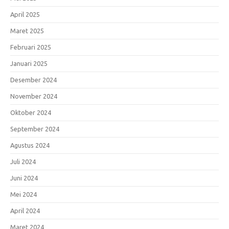
April 2025
Maret 2025
Februari 2025
Januari 2025
Desember 2024
November 2024
Oktober 2024
September 2024
Agustus 2024
Juli 2024
Juni 2024
Mei 2024
April 2024
Maret 2024