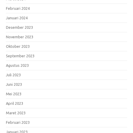
Februari 2024
Januari 2024
Desember 2023
November 2023
Oktober 2023
September 2023
Agustus 2023
Juli 2023
Juni 2023
Mei 2023
April 2023
Maret 2023
Februari 2023
Januari 2023