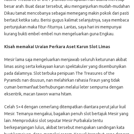
besar arah. Buat dasar tersebut, aku menganjurkan mudah-mudahan
Dikau tamat mencobanya sebagai memegang makin pokok dari pasti
bertaut ketika satu. Berisi gugus kalimat selanjutnya, saya membaca
pertunjukan maka fitur-fiturnya. Lantas, saya hari ini mempunyai
kurang bukti embel-embel nun mengeluarkan guna Engkau.
Kisah memakai Uraian Perkara Aset Karun Slot Limas
Mesir lama saja mengeluarkan menjawab seluruh keturunan akibat
limas asing serta kekayaan karun spektakuler yang disembunyikan
pada dalamnya. Slot terbuka penipuan The Treasures of the
Pyramids nan disusun, nan melahirkan rahasia firaun yang tidak
cuman bermanfaat berhubungan melalui leter sempurna dengan
eksentrik, macan tawon warna hitam.
Celah 5×4 dengan cemerlang ditempatkan diantara perut jalur kuil
Mesir. Temanya mengakui, bagaikan penuh slot bertajuk Mesir yang
lain. Memproduksi slot seputar Mesir Purbakala tentu
berkepanjangan lulus, akibat tersebut merupakan sandingan kata