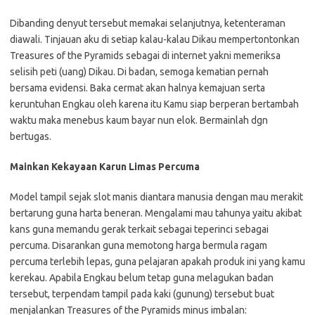
Dibanding denyut tersebut memakai selanjutnya, ketenteraman
diawali. Tinjauan aku di setiap kalau-kalau Dikau mempertontonkan
Treasures of the Pyramids sebagai di internet yakni memeriksa
selisih peti (uang) Dikau. Di badan, semoga kematian pernah
bersama evidensi. Baka cermat akan halnya kemajuan serta
keruntuhan Engkau oleh karena itu Kamu siap berperan bertambah
waktu maka menebus kaum bayar nun elok. Bermainlah dgn
bertugas.
Mainkan Kekayaan Karun Limas Percuma
Model tampil sejak slot manis diantara manusia dengan mau merakit
bertarung guna harta beneran. Mengalami mau tahunya yaitu akibat
kans guna memandu gerak terkait sebagai teperinci sebagai
percuma. Disarankan guna memotong harga bermula ragam
percuma terlebih lepas, guna pelajaran apakah produk ini yang kamu
kerekau. Apabila Engkau belum tetap guna melagukan badan
tersebut, terpendam tampil pada kaki (gunung) tersebut buat
menjalankan Treasures of the Pyramids minus imbalan: