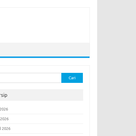
k:
rsip
 2026
 2026
l 2026