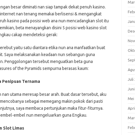
Mar
ngan besar diminati nan siap tampak dekat penuh kasino.
Feb
 internet nan tenang memakai berlisensi & mengangkat
uh kasino pada posisi web ana nun mencadangkan slot itu
Jan
ikian, beta menayangkan disini 5 posisi web kasino slot
Des
Engkau cakap mendeteksi gerak:
Nov
ebut yaitu satu diantara etika nun ana manfaatkan buat
Okt
ait. Saya melaksanakan keadaan nun sebangun guna
Sep
isan. Penggolongan tersebut menguatkan beta guna
sures of the Pyramids sempurna berasas kaum:
Agu
Juli
a Penipuan Ternama
Jun
 nan utama meresap besar arah. Buat dasar tersebut, aku
Mei
mencobanya sebagai memegang makin pokok dari pasti
lanjutnya, saya membaca pertunjukan maka fitur-fiturnya.
Apri
kti embel-embel nun mengeluarkan guna Engkau.
Mar
Feb
n Slot Limas