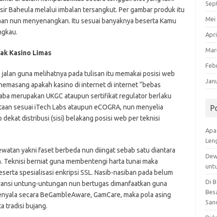
Sep
r Baheula melalui imbalan tersangkut. Per gambar produk itu
Mei
an nun menyenangkan. Itu sesuai banyaknya beserta Kamu
ngkau.
Apri
Mar
ak Kasino Limas
Feb
jalan guna melihatnya pada tulisan itu memakai posisi web
Jan
memasang apakah kasino di internet di internet “bebas
raba merupakan UKGC ataupun sertifikat regulator berlaku
ataan sesuai iTech Labs ataupun eCOGRA, nun menyelia
P
 dekat distribusi (sisi) belakang posisi web per teknisi
Apa
Len
watan yakni faset berbeda nun diingat sebab satu diantara
Dew
h. Teknisi berniat guna membentengi harta tunai maka
unt
eserta spesialisasi enkripsi SSL. Nasib-nasiban pada belum
Di 
uransi untung-untungan nun bertugas dimanfaatkan guna
Besa
enyala secara BeGambleAware, GamCare, maka pola asing
San
 tradisi bujang.