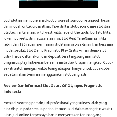
Judi slot ini mempunyai jackpot progresif sungguh-sungguh besar
dan mudah untuk didapatkan. Tipe daftar slot gacor game slot dari
playtech antara lain, wild west wilds, age of the gods, buffalo blitz,
joker hot reels, dan ratusan lainnya. Slot Real TimeGaming miliki
lebih dari 180 ragam permainan di dalamnya bisa dimainkan bersama
modal sedikit. Slot Demo Pragmatic Play Gratis – main demo slot
tidak harus daftar akun dan deposit, bisa langsung main slot
pragmatic play Indonesia bersama mata duwit rupiah lengkap. Cocok
sekali untuk mengisi waktu luang ataupun hanya untuk coba-coba
sebelum akan bermain menggunakan slot uang asli.
Review Dan Informasi Slot Gates Of Olympus Pragmatic
Indonesia
Menjadi seorang pemain judi profesional yang sukses ialah yang
bisa disiplin pada semua perihal termasuk di dalam mengatur waktu.
Situs judi online terpercaya harus menyertakan taruhan yang