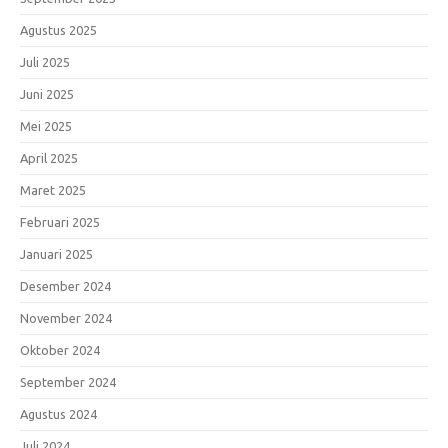
Agustus 2025
Juli 2025
Juni 2025
Mei 2025
April 2025
Maret 2025
Februari 2025
Januari 2025
Desember 2024
November 2024
Oktober 2024
September 2024
Agustus 2024
Juli 2024