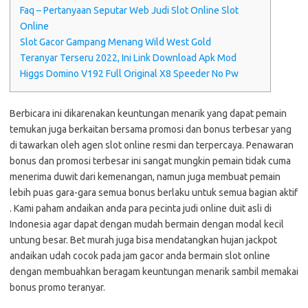
Faq – Pertanyaan Seputar Web Judi Slot Online Slot
Online
Slot Gacor Gampang Menang Wild West Gold
Teranyar Terseru 2022, Ini Link Download Apk Mod
Higgs Domino V192 Full Original X8 Speeder No Pw
Berbicara ini dikarenakan keuntungan menarik yang dapat pemain
temukan juga berkaitan bersama promosi dan bonus terbesar yang
di tawarkan oleh agen slot online resmi dan terpercaya. Penawaran
bonus dan promosi terbesar ini sangat mungkin pemain tidak cuma
menerima duwit dari kemenangan, namun juga membuat pemain
lebih puas gara-gara semua bonus berlaku untuk semua bagian aktif
. Kami paham andaikan anda para pecinta judi online duit asli di
Indonesia agar dapat dengan mudah bermain dengan modal kecil
untung besar. Bet murah juga bisa mendatangkan hujan jackpot
andaikan udah cocok pada jam gacor anda bermain slot online
dengan membuahkan beragam keuntungan menarik sambil memakai
bonus promo teranyar.