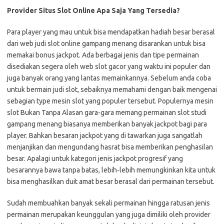
Provider Situs Slot Online Apa Saja Yang Tersedia?
Para player yang mau untuk bisa mendapatkan hadiah besar berasal
dari web judi slot online gampang menang disarankan untuk bisa
memakai bonus jackpot. Ada berbagai jenis dan tipe permainan
disediakan segera oleh web slot gacor yang waktu ini populer dan
juga banyak orang yang lantas memainkannya. Sebelum anda coba
untuk bermain judi slot, sebaiknya memahami dengan baik mengenai
sebagian type mesin slot yang populer tersebut. Populernya mesin
slot Bukan Tanpa Alasan gara-gara memang permainan slot studi
gampang menang biasanya memberikan banyak jackpot bagi para
player. Bahkan besaran jackpot yang di tawarkan juga sangatlah
menjanjikan dan mengundang hasrat bisa memberikan penghasilan
besar. Apalagi untuk kategori jenis jackpot progresif yang
besarannya bawa tanpa batas, lebih-lebih memungkinkan kita untuk
bisa menghasilkan duit amat besar berasal dari permainan tersebut.
Sudah membuahkan banyak sekali permainan hingga ratusan jenis
permainan merupakan keunggulan yang juga dimiliki oleh provider