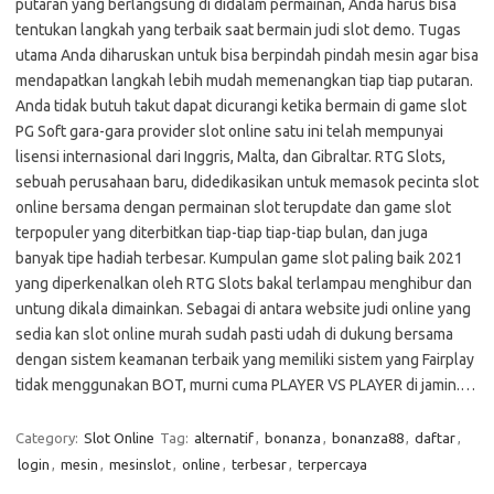
putaran yang berlangsung di didalam permainan, Anda harus bisa
tentukan langkah yang terbaik saat bermain judi slot demo. Tugas
utama Anda diharuskan untuk bisa berpindah pindah mesin agar bisa
mendapatkan langkah lebih mudah memenangkan tiap tiap putaran.
Anda tidak butuh takut dapat dicurangi ketika bermain di game slot
PG Soft gara-gara provider slot online satu ini telah mempunyai
lisensi internasional dari Inggris, Malta, dan Gibraltar. RTG Slots,
sebuah perusahaan baru, didedikasikan untuk memasok pecinta slot
online bersama dengan permainan slot terupdate dan game slot
terpopuler yang diterbitkan tiap-tiap tiap-tiap bulan, dan juga
banyak tipe hadiah terbesar. Kumpulan game slot paling baik 2021
yang diperkenalkan oleh RTG Slots bakal terlampau menghibur dan
untung dikala dimainkan. Sebagai di antara website judi online yang
sedia kan slot online murah sudah pasti udah di dukung bersama
dengan sistem keamanan terbaik yang memiliki sistem yang Fairplay
tidak menggunakan BOT, murni cuma PLAYER VS PLAYER di jamin.…
Category:
Slot Online
Tag:
alternatif
,
bonanza
,
bonanza88
,
daftar
,
login
,
mesin
,
mesinslot
,
online
,
terbesar
,
terpercaya