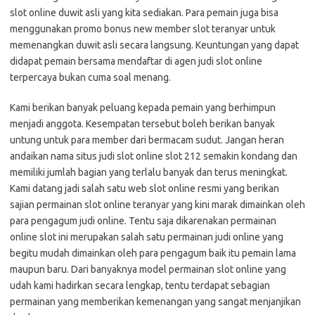
slot online duwit asli yang kita sediakan. Para pemain juga bisa
menggunakan promo bonus new member slot teranyar untuk
memenangkan duwit asli secara langsung. Keuntungan yang dapat
didapat pemain bersama mendaftar di agen judi slot online
terpercaya bukan cuma soal menang.
Kami berikan banyak peluang kepada pemain yang berhimpun
menjadi anggota. Kesempatan tersebut boleh berikan banyak
untung untuk para member dari bermacam sudut. Jangan heran
andaikan nama situs judi slot online slot 212 semakin kondang dan
memiliki jumlah bagian yang terlalu banyak dan terus meningkat.
Kami datang jadi salah satu web slot online resmi yang berikan
sajian permainan slot online teranyar yang kini marak dimainkan oleh
para pengagum judi online. Tentu saja dikarenakan permainan
online slot ini merupakan salah satu permainan judi online yang
begitu mudah dimainkan oleh para pengagum baik itu pemain lama
maupun baru. Dari banyaknya model permainan slot online yang
udah kami hadirkan secara lengkap, tentu terdapat sebagian
permainan yang memberikan kemenangan yang sangat menjanjikan