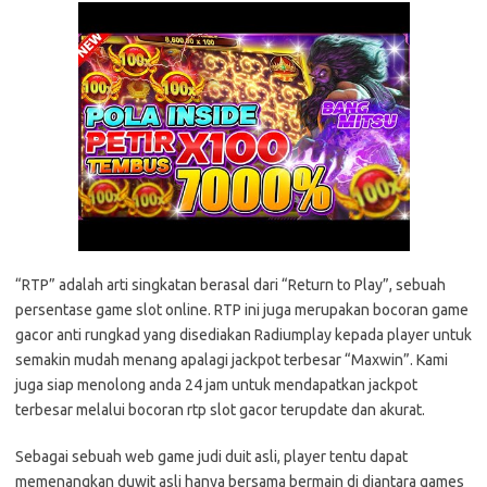
“RTP” adalah arti singkatan berasal dari “Return to Play”, sebuah
persentase game slot online. RTP ini juga merupakan bocoran game
gacor anti rungkad yang disediakan Radiumplay kepada player untuk
semakin mudah menang apalagi jackpot terbesar “Maxwin”. Kami
juga siap menolong anda 24 jam untuk mendapatkan jackpot
terbesar melalui bocoran rtp slot gacor terupdate dan akurat.
Sebagai sebuah web game judi duit asli, player tentu dapat
memenangkan duwit asli hanya bersama bermain di diantara games