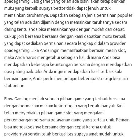
spadegaming. Jadi game yang telah ada disini akan tetap berikan
mutu yang terbaik supaya bettor tidak dapat jenuh untuk
memainkan taruhannya. Dapatkan sebagian jenis permainan populer
yang telah ada dan dijamin dengan memainkan taruhannya secara
daring tentu anda bisa memainkannya dengan mudah dan cepat.
Cukup join bersama bersama dengan kami dapatkan mutu terbaik
yang dapat sediakan permainan secara lengkap didalam provider
spadegaming. Jika Anda ingin memanfaatkan bermain mesin slot,
maka Anda harus mengetahui sebagian hal, di mana Anda bisa
mendapatkan beberapa keuntungan bersama dengan mendapatkan
opsi paling baik. Jika Anda ingin mendapatkan hasil terbaik kala
bermain game, Anda perlu mempelajari beberapa strategi bermain
slot online.
Flow Gaming menjadi sebuah pilihan game yang terbaik bersama
dengan bermacam macam keuntungan yang terlalu banyak. Kini
telah menyediakan pilihan game slot yang mengalami
perkembangan bersama pelayanan game yang terlalu unik. Pemain
bisa mengaksesnya bersama dengan cepat karena untuk
providernya sendiri telah berkualitas supaya amat mudah untuk