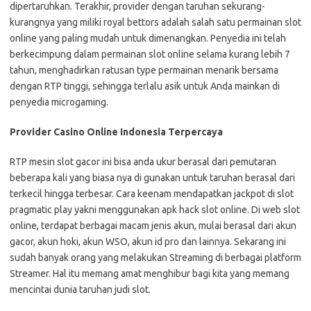
dipertaruhkan. Terakhir, provider dengan taruhan sekurang-
kurangnya yang miliki royal bettors adalah salah satu permainan slot
online yang paling mudah untuk dimenangkan. Penyedia ini telah
berkecimpung dalam permainan slot online selama kurang lebih 7
tahun, menghadirkan ratusan type permainan menarik bersama
dengan RTP tinggi, sehingga terlalu asik untuk Anda mainkan di
penyedia microgaming.
Provider Casino Online Indonesia Terpercaya
RTP mesin slot gacor ini bisa anda ukur berasal dari pemutaran
beberapa kali yang biasa nya di gunakan untuk taruhan berasal dari
terkecil hingga terbesar. Cara keenam mendapatkan jackpot di slot
pragmatic play yakni menggunakan apk hack slot online. Di web slot
online, terdapat berbagai macam jenis akun, mulai berasal dari akun
gacor, akun hoki, akun WSO, akun id pro dan lainnya. Sekarang ini
sudah banyak orang yang melakukan Streaming di berbagai platform
Streamer. Hal itu memang amat menghibur bagi kita yang memang
mencintai dunia taruhan judi slot.