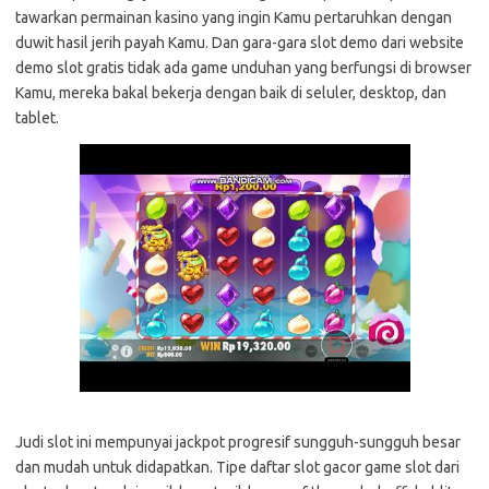
tawarkan permainan kasino yang ingin Kamu pertaruhkan dengan
duwit hasil jerih payah Kamu. Dan gara-gara slot demo dari website
demo slot gratis tidak ada game unduhan yang berfungsi di browser
Kamu, mereka bakal bekerja dengan baik di seluler, desktop, dan
tablet.
Judi slot ini mempunyai jackpot progresif sungguh-sungguh besar
dan mudah untuk didapatkan. Tipe daftar slot gacor game slot dari