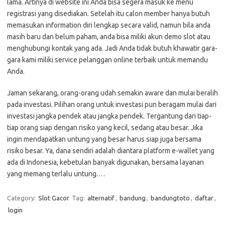
lama. Artinya di website ini Anda bisa segera masuk ke menu
registrasi yang disediakan. Setelah itu calon member hanya butuh
memasukan information diri lengkap secara valid, namun bila anda
masih baru dan belum paham, anda bisa miliki akun demo slot atau
menghubungi kontak yang ada. Jadi Anda tidak butuh khawatir gara-
gara kami miliki service pelanggan online terbaik untuk memandu
Anda.
Jaman sekarang, orang-orang udah semakin aware dan mulai beralih
pada investasi. Pilihan orang untuk investasi pun beragam mulai dari
investasi jangka pendek atau jangka pendek. Tergantung dari tiap-
tiap orang siap dengan risiko yang kecil, sedang atau besar. Jika
ingin mendapatkan untung yang besar harus siap juga bersama
risiko besar. Ya, dana sendiri adalah diantara platform e-wallet yang
ada di Indonesia, kebetulan banyak digunakan, bersama layanan
yang memang terlalu untung.…
Category:
Slot Gacor
Tag:
alternatif
,
bandung
,
bandungtoto
,
daftar
,
login