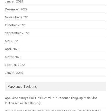
Januari 2023
Desember 2022
November 2022
Oktober 2022
September 2022
Mei 2022
April 2022
Maret 2022
Februari 2022
Januari 2020
Pos-pos Terbaru
Apa Sebenarnya Link Hoki Resmi Itu? Panduan Lengkap Main Slot
Online Aman dan Untung