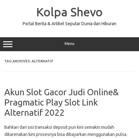
Skip
to
Kolpa Shevo
content
Portal Berita & Artikel Seputar Dunia dan Hiburan
Menu
TAG ARCHIVES:
ALTERNATIF
Akun Slot Gacor Judi Online&
Pragmatic Play Slot Link
Alternatif 2022
Bahkan dari sisi transaksi deposit pun kini semakin mudah
dikarenakan kini prosesnya bisa dibayarkan menggunakan pulsa.