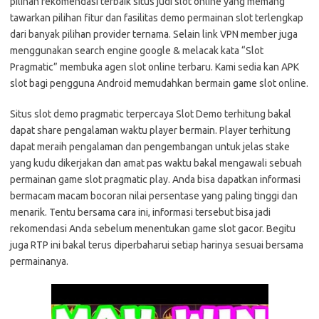
pilihan rekomendasi terbaik situs judi slot online yang memang
tawarkan pilihan fitur dan fasilitas demo permainan slot terlengkap
dari banyak pilihan provider ternama. Selain link VPN member juga
menggunakan search engine google & melacak kata “Slot
Pragmatic” membuka agen slot online terbaru. Kami sedia kan APK
slot bagi pengguna Android memudahkan bermain game slot online.
Situs slot demo pragmatic terpercaya Slot Demo terhitung bakal
dapat share pengalaman waktu player bermain. Player terhitung
dapat meraih pengalaman dan pengembangan untuk jelas stake
yang kudu dikerjakan dan amat pas waktu bakal mengawali sebuah
permainan game slot pragmatic play. Anda bisa dapatkan informasi
bermacam macam bocoran nilai persentase yang paling tinggi dan
menarik. Tentu bersama cara ini, informasi tersebut bisa jadi
rekomendasi Anda sebelum menentukan game slot gacor. Begitu
juga RTP ini bakal terus diperbaharui setiap harinya sesuai bersama
permainanya.