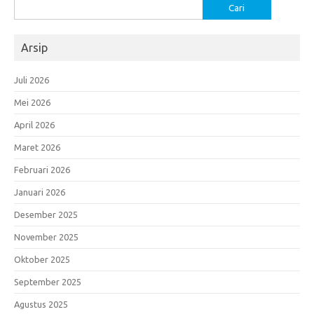
Cari
untuk:
Arsip
Juli 2026
Mei 2026
April 2026
Maret 2026
Februari 2026
Januari 2026
Desember 2025
November 2025
Oktober 2025
September 2025
Agustus 2025