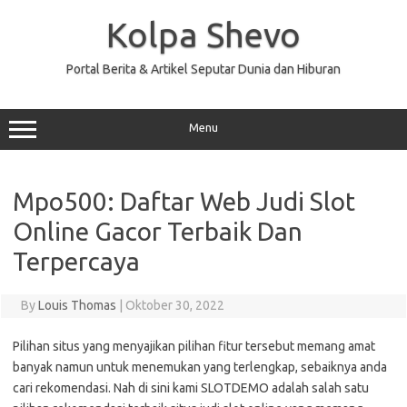
Skip
to
Kolpa Shevo
content
Portal Berita & Artikel Seputar Dunia dan Hiburan
Menu
Mpo500: Daftar Web Judi Slot
Online Gacor Terbaik Dan
Terpercaya
By
Louis Thomas
|
Oktober 30, 2022
Pilihan situs yang menyajikan pilihan fitur tersebut memang amat
banyak namun untuk menemukan yang terlengkap, sebaiknya anda
cari rekomendasi. Nah di sini kami SLOTDEMO adalah salah satu