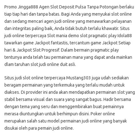
Promo Jingga888 Agen Slot Deposit Pulsa Tanpa Potongan berlaku
tiap tiap hari dan tanpa batas. Bagi Anda yang menyukai slot online
dan sedang mencari agen judi online yang menawarkan pelayanan
dan integritas paling baik, Anda tidak butuh terlalu khawatir. Situs
judi online terpercaya Slot mania demo slot pragmatic play Idola88
tawarkan game Jackpot fantastis, tercantum game Jackpot Setiap
hari & Jackpot Slot Progresif. Dalam bermain pragmatic play
tentunya anda telah tau permainan mana yang dapat anda mainkan
dlam taruhan slot judi online duit asli.
Situs judi slot online terpercaya Mustang303 juga udah sediakan
beragam permainan yang terkemuka yang terlalu mudah untuk
diakses. Di provider ini anda akan mendapatkan permainan slot yang
stabil bersama visual dan suara yang sangat bagus. Hadir bersama
dengan tema yang seru dan menggembirakan buat pemainnya
merasa diuntungkan untuk berhimpun disini. Poker online
merupakan salah satu model permainan judi online yang banyak
disukai oleh para pemain judi online.