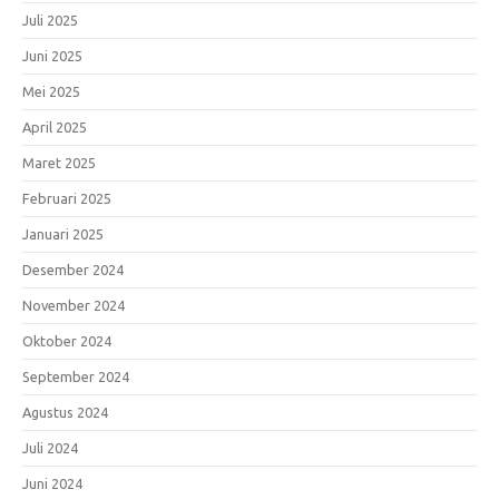
Juli 2025
Juni 2025
Mei 2025
April 2025
Maret 2025
Februari 2025
Januari 2025
Desember 2024
November 2024
Oktober 2024
September 2024
Agustus 2024
Juli 2024
Juni 2024