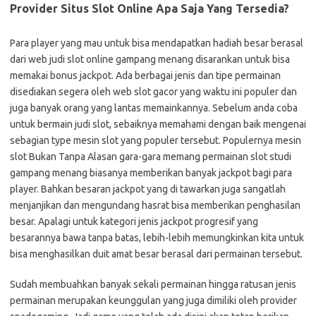
Provider Situs Slot Online Apa Saja Yang Tersedia?
Para player yang mau untuk bisa mendapatkan hadiah besar berasal
dari web judi slot online gampang menang disarankan untuk bisa
memakai bonus jackpot. Ada berbagai jenis dan tipe permainan
disediakan segera oleh web slot gacor yang waktu ini populer dan
juga banyak orang yang lantas memainkannya. Sebelum anda coba
untuk bermain judi slot, sebaiknya memahami dengan baik mengenai
sebagian type mesin slot yang populer tersebut. Populernya mesin
slot Bukan Tanpa Alasan gara-gara memang permainan slot studi
gampang menang biasanya memberikan banyak jackpot bagi para
player. Bahkan besaran jackpot yang di tawarkan juga sangatlah
menjanjikan dan mengundang hasrat bisa memberikan penghasilan
besar. Apalagi untuk kategori jenis jackpot progresif yang
besarannya bawa tanpa batas, lebih-lebih memungkinkan kita untuk
bisa menghasilkan duit amat besar berasal dari permainan tersebut.
Sudah membuahkan banyak sekali permainan hingga ratusan jenis
permainan merupakan keunggulan yang juga dimiliki oleh provider