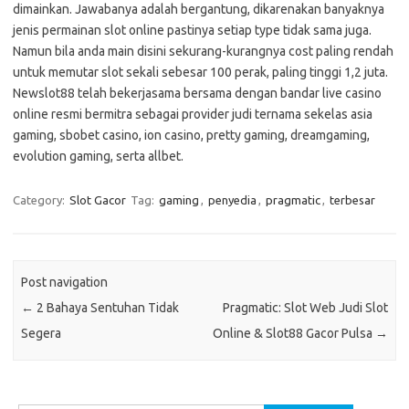
dimainkan. Jawabanya adalah bergantung, dikarenakan banyaknya
jenis permainan slot online pastinya setiap type tidak sama juga.
Namun bila anda main disini sekurang-kurangnya cost paling rendah
untuk memutar slot sekali sebesar 100 perak, paling tinggi 1,2 juta.
Newslot88 telah bekerjasama bersama dengan bandar live casino
online resmi bermitra sebagai provider judi ternama sekelas asia
gaming, sbobet casino, ion casino, pretty gaming, dreamgaming,
evolution gaming, serta allbet.
Category:
Slot Gacor
Tag:
gaming
,
penyedia
,
pragmatic
,
terbesar
Post navigation
←
2 Bahaya Sentuhan Tidak
Pragmatic: Slot Web Judi Slot
Segera
Online & Slot88 Gacor Pulsa
→