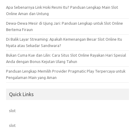
Apa Sebenarnya Link Hoki Resmi Itu? Panduan Lengkap Main Slot
Online Aman dan Untung
Dewa-Dewa Mesir di Ujung Jari: Panduan Lengkap untuk Slot Online
Bertema Firaun
Di Balik Layar Streaming: Apakah Kemenangan Besar Slot Online Itu
Nyata atau Sekadar Sandiwara?
Bukan Cuma Kue dan Lilin: Cara Situs Slot Online Rayakan Hari Spesial
Anda dengan Bonus Kejutan Ulang Tahun
Panduan Lengkap Memilih Provider Pragmatic Play Terpercaya untuk
Pengalaman Main yang Aman
Quick Links
slot
slot