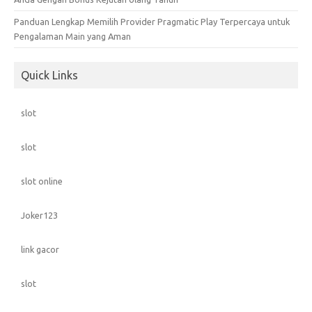
Panduan Lengkap Memilih Provider Pragmatic Play Terpercaya untuk
Pengalaman Main yang Aman
Quick Links
slot
slot
slot online
Joker123
link gacor
slot