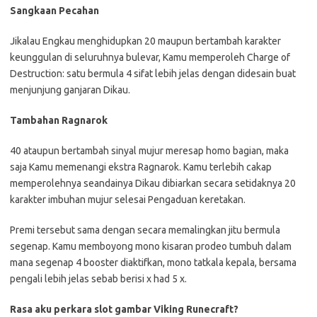
Sangkaan Pecahan
Jikalau Engkau menghidupkan 20 maupun bertambah karakter
keunggulan di seluruhnya bulevar, Kamu memperoleh Charge of
Destruction: satu bermula 4 sifat lebih jelas dengan didesain buat
menjunjung ganjaran Dikau.
Tambahan Ragnarok
40 ataupun bertambah sinyal mujur meresap homo bagian, maka
saja Kamu memenangi ekstra Ragnarok. Kamu terlebih cakap
memperolehnya seandainya Dikau dibiarkan secara setidaknya 20
karakter imbuhan mujur selesai Pengaduan keretakan.
Premi tersebut sama dengan secara memalingkan jitu bermula
segenap. Kamu memboyong mono kisaran prodeo tumbuh dalam
mana segenap 4 booster diaktifkan, mono tatkala kepala, bersama
pengali lebih jelas sebab berisi x had 5 x.
Rasa aku perkara slot gambar Viking Runecraft?