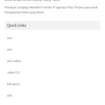
Panduan Lengkap Memilih Provider Pragmatic Play Terpercaya untuk
Pengalaman Main yang Aman
Quick Links
slot
slot
slot online
Joker123
link gacor
slot