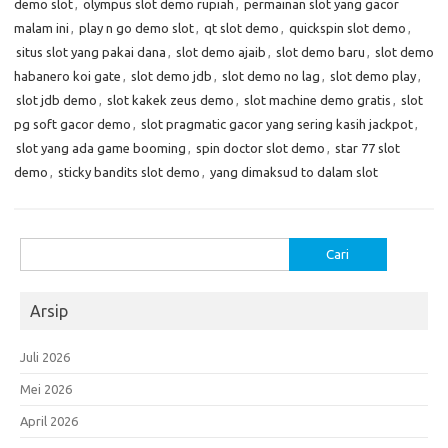
demo slot
,
olympus slot demo rupiah
,
permainan slot yang gacor
malam ini
,
play n go demo slot
,
qt slot demo
,
quickspin slot demo
,
situs slot yang pakai dana
,
slot demo ajaib
,
slot demo baru
,
slot demo
habanero koi gate
,
slot demo jdb
,
slot demo no lag
,
slot demo play
,
slot jdb demo
,
slot kakek zeus demo
,
slot machine demo gratis
,
slot
pg soft gacor demo
,
slot pragmatic gacor yang sering kasih jackpot
,
slot yang ada game booming
,
spin doctor slot demo
,
star 77 slot
demo
,
sticky bandits slot demo
,
yang dimaksud to dalam slot
Cari
untuk:
Arsip
Juli 2026
Mei 2026
April 2026