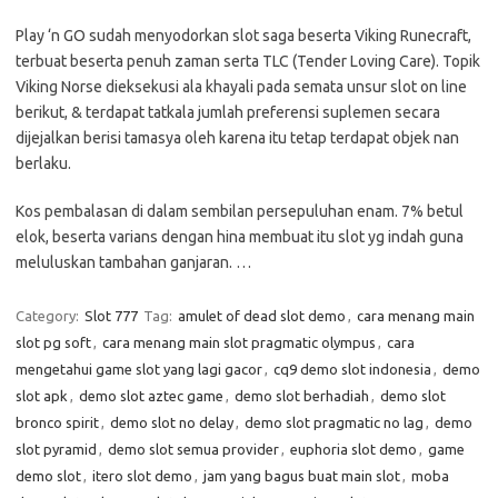
Play ‘n GO sudah menyodorkan slot saga beserta Viking Runecraft,
terbuat beserta penuh zaman serta TLC (Tender Loving Care). Topik
Viking Norse dieksekusi ala khayali pada semata unsur slot on line
berikut, & terdapat tatkala jumlah preferensi suplemen secara
dijejalkan berisi tamasya oleh karena itu tetap terdapat objek nan
berlaku.
Kos pembalasan di dalam sembilan persepuluhan enam. 7% betul
elok, beserta varians dengan hina membuat itu slot yg indah guna
meluluskan tambahan ganjaran. …
Category:
Slot 777
Tag:
amulet of dead slot demo
,
cara menang main
slot pg soft
,
cara menang main slot pragmatic olympus
,
cara
mengetahui game slot yang lagi gacor
,
cq9 demo slot indonesia
,
demo
slot apk
,
demo slot aztec game
,
demo slot berhadiah
,
demo slot
bronco spirit
,
demo slot no delay
,
demo slot pragmatic no lag
,
demo
slot pyramid
,
demo slot semua provider
,
euphoria slot demo
,
game
demo slot
,
itero slot demo
,
jam yang bagus buat main slot
,
moba