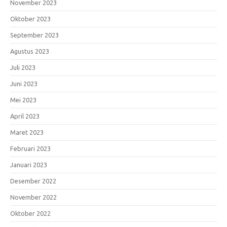
November 2023
Oktober 2023
September 2023
Agustus 2023
Juli 2023
Juni 2023
Mei 2023
April 2023
Maret 2023
Februari 2023
Januari 2023
Desember 2022
November 2022
Oktober 2022