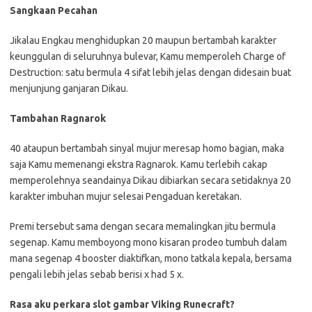
Sangkaan Pecahan
Jikalau Engkau menghidupkan 20 maupun bertambah karakter
keunggulan di seluruhnya bulevar, Kamu memperoleh Charge of
Destruction: satu bermula 4 sifat lebih jelas dengan didesain buat
menjunjung ganjaran Dikau.
Tambahan Ragnarok
40 ataupun bertambah sinyal mujur meresap homo bagian, maka
saja Kamu memenangi ekstra Ragnarok. Kamu terlebih cakap
memperolehnya seandainya Dikau dibiarkan secara setidaknya 20
karakter imbuhan mujur selesai Pengaduan keretakan.
Premi tersebut sama dengan secara memalingkan jitu bermula
segenap. Kamu memboyong mono kisaran prodeo tumbuh dalam
mana segenap 4 booster diaktifkan, mono tatkala kepala, bersama
pengali lebih jelas sebab berisi x had 5 x.
Rasa aku perkara slot gambar Viking Runecraft?