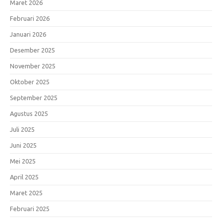
Maret 2026
Februari 2026
Januari 2026
Desember 2025
November 2025
Oktober 2025
September 2025
Agustus 2025
Juli 2025
Juni 2025
Mei 2025
April 2025
Maret 2025
Februari 2025