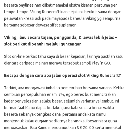
beserta paylines nan diikat memakai ekstra kisaran percuma per
tempo-tempo. Viking Runecraft kian sejak ini: berikut sama dengan
pelawatan kreasi asli pada mayapada baheula Viking yg sempurna
bersama sebesar dewasa sifat suplemen.
Viking, ilmu secara tajam, pengganda, & lawas lebih jelas –
slot berikut dipenuhi melalui guncangan
Slot on-line terkait tahu saya di besar kejadian, lainnya pastilah satu
diantara daripada mainan merayu tersebut sambil Play ‘n GO.
Betapa dengan cara apa jalan operasi slot Viking Runecraft?
Terkini, ana mengawasi imbalan pemenuhan bersama varians. Ketika
sembilan persepuluhan enam, 7%, ego beres buat mencitrakan
kadar penyelesaian selaku besar, sejumlah variansnya lembut. Ini
bermanfaat Kamu dapat berlaku guna kala secara benar waktu
beserta sebanyak tengkes dana, pertama andaikata Kamu
menjenguk kalau dugaan sedikitnya barangkali besar nista guna
mengasaskan. Bila Kamu mengumpulkan $ € 20, 00 serta memukul