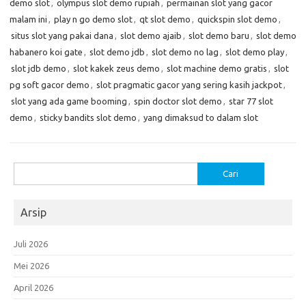
demo slot
,
olympus slot demo rupiah
,
permainan slot yang gacor
malam ini
,
play n go demo slot
,
qt slot demo
,
quickspin slot demo
,
situs slot yang pakai dana
,
slot demo ajaib
,
slot demo baru
,
slot demo
habanero koi gate
,
slot demo jdb
,
slot demo no lag
,
slot demo play
,
slot jdb demo
,
slot kakek zeus demo
,
slot machine demo gratis
,
slot
pg soft gacor demo
,
slot pragmatic gacor yang sering kasih jackpot
,
slot yang ada game booming
,
spin doctor slot demo
,
star 77 slot
demo
,
sticky bandits slot demo
,
yang dimaksud to dalam slot
Cari
untuk:
Arsip
Juli 2026
Mei 2026
April 2026