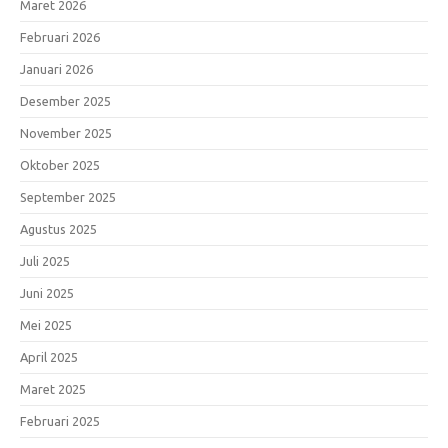
Maret 2026
Februari 2026
Januari 2026
Desember 2025
November 2025
Oktober 2025
September 2025
Agustus 2025
Juli 2025
Juni 2025
Mei 2025
April 2025
Maret 2025
Februari 2025