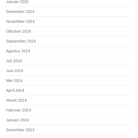
Januari 2025
Desember 2024
November 2024
Oktober 2024
September 2024
Agustus 2024
Juli 2024
Juni 2024
Mei 2024
April 2024
Maret 2024
Februari 2024
Januari 2024
Desember 2023