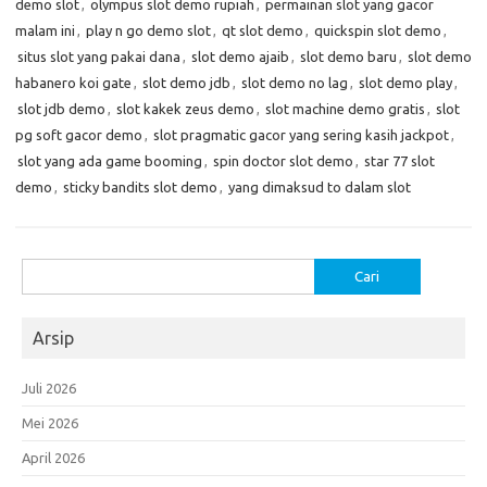
demo slot
,
olympus slot demo rupiah
,
permainan slot yang gacor
malam ini
,
play n go demo slot
,
qt slot demo
,
quickspin slot demo
,
situs slot yang pakai dana
,
slot demo ajaib
,
slot demo baru
,
slot demo
habanero koi gate
,
slot demo jdb
,
slot demo no lag
,
slot demo play
,
slot jdb demo
,
slot kakek zeus demo
,
slot machine demo gratis
,
slot
pg soft gacor demo
,
slot pragmatic gacor yang sering kasih jackpot
,
slot yang ada game booming
,
spin doctor slot demo
,
star 77 slot
demo
,
sticky bandits slot demo
,
yang dimaksud to dalam slot
Cari
untuk:
Arsip
Juli 2026
Mei 2026
April 2026