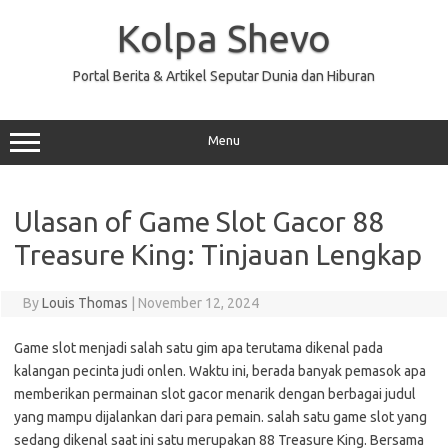
Skip
to
Kolpa Shevo
content
Portal Berita & Artikel Seputar Dunia dan Hiburan
Menu
Ulasan of Game Slot Gacor 88
Treasure King: Tinjauan Lengkap
By
Louis Thomas
|
November 12, 2024
Game slot menjadi salah satu gim apa terutama dikenal pada
kalangan pecinta judi onlen. Waktu ini, berada banyak pemasok apa
memberikan permainan slot gacor menarik dengan berbagai judul
yang mampu dijalankan dari para pemain. salah satu game slot yang
sedang dikenal saat ini satu merupakan 88 Treasure King. Bersama