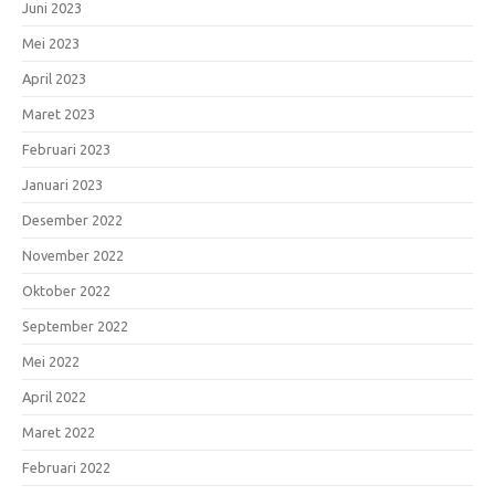
Juni 2023
Mei 2023
April 2023
Maret 2023
Februari 2023
Januari 2023
Desember 2022
November 2022
Oktober 2022
September 2022
Mei 2022
April 2022
Maret 2022
Februari 2022