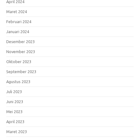
April 2024
Maret 2024
Februari 2024
Januari 2024
Desember 2023
November 2023
Oktober 2023
September 2023
Agustus 2023
Juli 2023
Juni 2023
Mei 2023
April 2023
Maret 2023