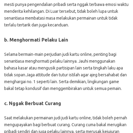
mesti punya pengendalian pribadi serta nggak terbawa emosi waktu
menderita kehilangan. Di Luar tersebut, tidak boleh lupa untuk
senantiasa membatasi masa melakukan permainan untuk tidak
terlalu tertarik dan juga kecanduan.
b. Menghormati Pelaku Lain
Selama bermain-main perjudian judi kartu online, penting bagi
senantiasa menghormati pelaku lainnya. Jauhi menggunakan
bahasa kasar atau mengusik partisipan lain serta tingkah laku apa
tidak sopan.Jaga attitude dan tutur istilah agar ajeg bersahabat dan
menghargai no. 1 seperti lain. Serta demikian, lingkungan game
bakal tetap kondusif dan menggembirakan untuk semua pemain.
c. Nggak Berbuat Curang
Saat melakukan permainan judi judi kartu online, tidak boleh pernah
mengupayakan bagi berbuat curang. Curang cuma bakal merugikan
pribadi sendiri dan juga pelaku lainnya, serta merusak kejujuran