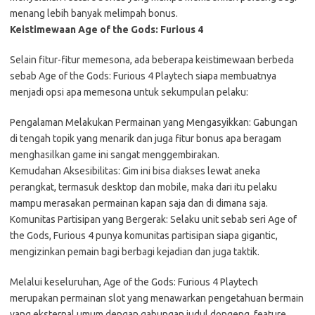
menang lebih banyak melimpah bonus.
Keistimewaan Age of the Gods: Furious 4
Selain fitur-fitur memesona, ada beberapa keistimewaan berbeda
sebab Age of the Gods: Furious 4 Playtech siapa membuatnya
menjadi opsi apa memesona untuk sekumpulan pelaku:
Pengalaman Melakukan Permainan yang Mengasyikkan: Gabungan
di tengah topik yang menarik dan juga fitur bonus apa beragam
menghasilkan game ini sangat menggembirakan.
Kemudahan Aksesibilitas: Gim ini bisa diakses lewat aneka
perangkat, termasuk desktop dan mobile, maka dari itu pelaku
mampu merasakan permainan kapan saja dan di dimana saja.
Komunitas Partisipan yang Bergerak: Selaku unit sebab seri Age of
the Gods, Furious 4 punya komunitas partisipan siapa gigantic,
mengizinkan pemain bagi berbagi kejadian dan juga taktik.
Melalui keseluruhan, Age of the Gods: Furious 4 Playtech
merupakan permainan slot yang menawarkan pengetahuan bermain
yang eksternal umum dengan gabungan judul dongeng, feature