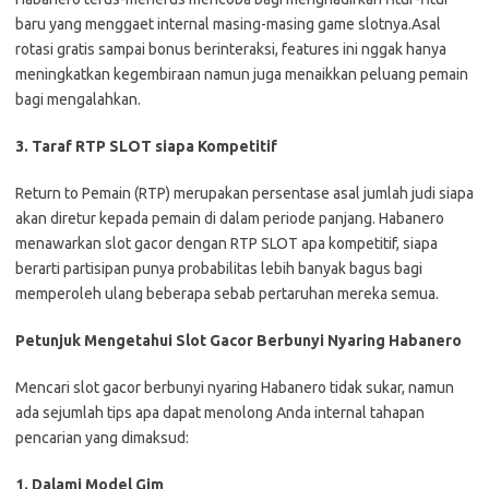
baru yang menggaet internal masing-masing game slotnya.Asal
rotasi gratis sampai bonus berinteraksi, features ini nggak hanya
meningkatkan kegembiraan namun juga menaikkan peluang pemain
bagi mengalahkan.
3. Taraf RTP SLOT siapa Kompetitif
Return to Pemain (RTP) merupakan persentase asal jumlah judi siapa
akan diretur kepada pemain di dalam periode panjang. Habanero
menawarkan slot gacor dengan RTP SLOT apa kompetitif, siapa
berarti partisipan punya probabilitas lebih banyak bagus bagi
memperoleh ulang beberapa sebab pertaruhan mereka semua.
Petunjuk Mengetahui Slot Gacor Berbunyi Nyaring Habanero
Mencari slot gacor berbunyi nyaring Habanero tidak sukar, namun
ada sejumlah tips apa dapat menolong Anda internal tahapan
pencarian yang dimaksud:
1. Dalami Model Gim