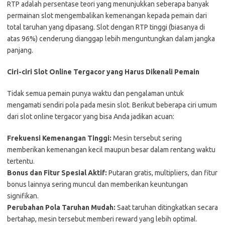
RTP adalah persentase teori yang menunjukkan seberapa banyak
permainan slot mengembalikan kemenangan kepada pemain dari
total taruhan yang dipasang. Slot dengan RTP tinggi (biasanya di
atas 96%) cenderung dianggap lebih menguntungkan dalam jangka
panjang.
Ciri-ciri Slot Online Tergacor yang Harus Dikenali Pemain
Tidak semua pemain punya waktu dan pengalaman untuk
mengamati sendiri pola pada mesin slot. Berikut beberapa ciri umum
dari slot online tergacor yang bisa Anda jadikan acuan:
Frekuensi Kemenangan Tinggi:
Mesin tersebut sering
memberikan kemenangan kecil maupun besar dalam rentang waktu
tertentu.
Bonus dan Fitur Spesial Aktif:
Putaran gratis, multipliers, dan fitur
bonus lainnya sering muncul dan memberikan keuntungan
signifikan.
Perubahan Pola Taruhan Mudah:
Saat taruhan ditingkatkan secara
bertahap, mesin tersebut memberi reward yang lebih optimal.