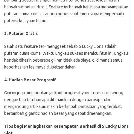
Lambang Scatter mampu memicu fitur bonus saat Anda meraih
banyak simbol ini di roll. Feature ini banyak kali masa menyampaikan
putaran cuma-cuma ataupun bonus suplemen siapa memperbaiki
potensi kejayaan Kamu.
3. Putaran Gratis
Salah satu feature ter- menggaet sebab 5 Lucky Lions adalah
putaran cuma-cuma. Waktu Engkau sukses memicu fitur ini, Engkau
hendak dikasih beberapa giliran tidak ada biaya, di dimana semua
keberhasilan lazimnya dilipatgandakan.
4. Hadiah Besar Progresif
Gim ini juga memberikan jackpot progresif yang terus naik seiring
dengan tiap taruhan apa ditanamkan dengan partisipan.Ini
mengandung arti kalau makin berlimpah partisipan yang terlibat,
bertambah gigantic hadiah besar yang dapat dimenangkan.
Tips bagi Meningkatkan Kesempatan Berhasil di 5 Lucky Lions
Slot