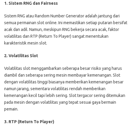
1. Sistem RNG dan Fairness
Sistem RNG atau Random Number Generator adalah jantung dari
semua permainan slot online. Ini memastikan setiap putaran bersifat
acak dan adil. Namun, meskipun RNG bekerja secara acak, faktor
volatilitas dan RTP (Return To Player) sangat menentukan
karakteristik mesin slot.
2. Volatilitas Slot
Volatilitas slot menggambarkan seberapa besar risiko yang harus
diambil dan seberapa sering mesin membayar kemenangan. Slot
dengan volatilitas tinggi biasanya memberikan kemenangan besar
namun jarang, sementara volatilitas rendah memberikan
kemenangan kecil tapi lebih sering. Slot tergacor sering ditemukan
pada mesin dengan volatilitas yang tepat sesuai gaya bermain
pemain.
3. RTP (Return To Player)