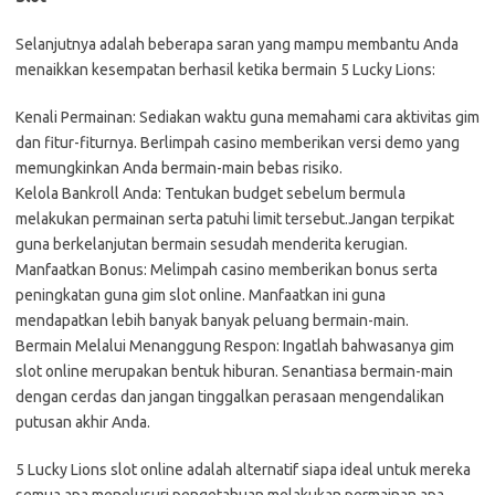
Selanjutnya adalah beberapa saran yang mampu membantu Anda
menaikkan kesempatan berhasil ketika bermain 5 Lucky Lions:
Kenali Permainan: Sediakan waktu guna memahami cara aktivitas gim
dan fitur-fiturnya. Berlimpah casino memberikan versi demo yang
memungkinkan Anda bermain-main bebas risiko.
Kelola Bankroll Anda: Tentukan budget sebelum bermula
melakukan permainan serta patuhi limit tersebut.Jangan terpikat
guna berkelanjutan bermain sesudah menderita kerugian.
Manfaatkan Bonus: Melimpah casino memberikan bonus serta
peningkatan guna gim slot online. Manfaatkan ini guna
mendapatkan lebih banyak banyak peluang bermain-main.
Bermain Melalui Menanggung Respon: Ingatlah bahwasanya gim
slot online merupakan bentuk hiburan. Senantiasa bermain-main
dengan cerdas dan jangan tinggalkan perasaan mengendalikan
putusan akhir Anda.
5 Lucky Lions slot online adalah alternatif siapa ideal untuk mereka