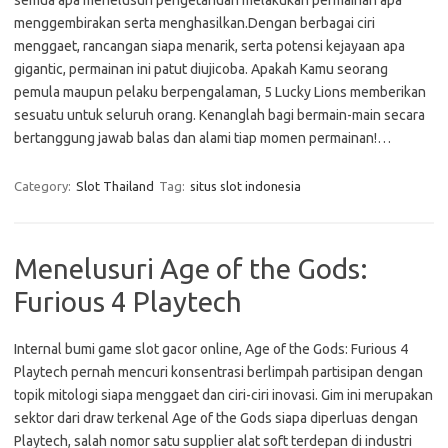
semua apa menelusuri pengetahuan melakukan permainan apa
menggembirakan serta menghasilkan.Dengan berbagai ciri
menggaet, rancangan siapa menarik, serta potensi kejayaan apa
gigantic, permainan ini patut diujicoba. Apakah Kamu seorang
pemula maupun pelaku berpengalaman, 5 Lucky Lions memberikan
sesuatu untuk seluruh orang. Kenanglah bagi bermain-main secara
bertanggung jawab balas dan alami tiap momen permainan!…
Category:
Slot Thailand
Tag:
situs slot indonesia
Menelusuri Age of the Gods:
Furious 4 Playtech
Internal bumi game slot gacor online, Age of the Gods: Furious 4
Playtech pernah mencuri konsentrasi berlimpah partisipan dengan
topik mitologi siapa menggaet dan ciri-ciri inovasi. Gim ini merupakan
sektor dari draw terkenal Age of the Gods siapa diperluas dengan
Playtech, salah nomor satu supplier alat soft terdepan di industri