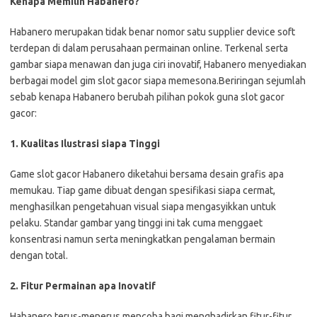
Kenapa Memilih Habanero?
Habanero merupakan tidak benar nomor satu supplier device soft
terdepan di dalam perusahaan permainan online. Terkenal serta
gambar siapa menawan dan juga ciri inovatif, Habanero menyediakan
berbagai model gim slot gacor siapa memesona.Beriringan sejumlah
sebab kenapa Habanero berubah pilihan pokok guna slot gacor
gacor:
1. Kualitas Ilustrasi siapa Tinggi
Game slot gacor Habanero diketahui bersama desain grafis apa
memukau. Tiap game dibuat dengan spesifikasi siapa cermat,
menghasilkan pengetahuan visual siapa mengasyikkan untuk
pelaku. Standar gambar yang tinggi ini tak cuma menggaet
konsentrasi namun serta meningkatkan pengalaman bermain
dengan total.
2. Fitur Permainan apa Inovatif
Habanero terus-menerus mencoba bagi menghadirkan fitur-fitur