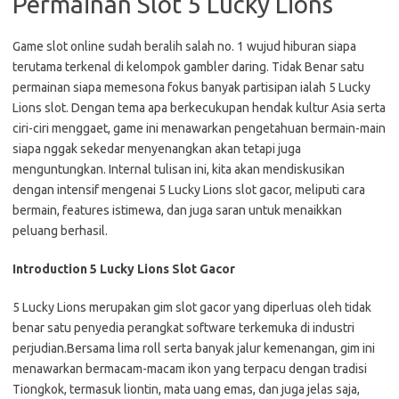
Permainan Slot 5 Lucky Lions
Game slot online sudah beralih salah no. 1 wujud hiburan siapa
terutama terkenal di kelompok gambler daring. Tidak Benar satu
permainan siapa memesona fokus banyak partisipan ialah 5 Lucky
Lions slot. Dengan tema apa berkecukupan hendak kultur Asia serta
ciri-ciri menggaet, game ini menawarkan pengetahuan bermain-main
siapa nggak sekedar menyenangkan akan tetapi juga
menguntungkan. Internal tulisan ini, kita akan mendiskusikan
dengan intensif mengenai 5 Lucky Lions slot gacor, meliputi cara
bermain, features istimewa, dan juga saran untuk menaikkan
peluang berhasil.
Introduction 5 Lucky Lions Slot Gacor
5 Lucky Lions merupakan gim slot gacor yang diperluas oleh tidak
benar satu penyedia perangkat software terkemuka di industri
perjudian.Bersama lima roll serta banyak jalur kemenangan, gim ini
menawarkan bermacam-macam ikon yang terpacu dengan tradisi
Tiongkok, termasuk liontin, mata uang emas, dan juga jelas saja,