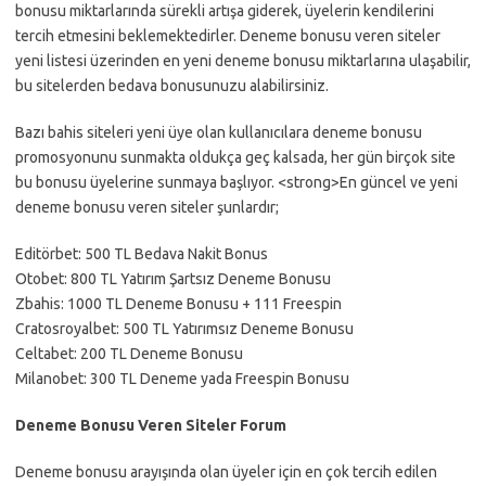
bonusu miktarlarında sürekli artışa giderek, üyelerin kendilerini
tercih etmesini beklemektedirler. Deneme bonusu veren siteler
yeni listesi üzerinden en yeni deneme bonusu miktarlarına ulaşabilir,
bu sitelerden bedava bonusunuzu alabilirsiniz.
Bazı bahis siteleri yeni üye olan kullanıcılara deneme bonusu
promosyonunu sunmakta oldukça geç kalsada, her gün birçok site
bu bonusu üyelerine sunmaya başlıyor. <strong>En güncel ve yeni
deneme bonusu veren siteler şunlardır;
Editörbet: 500 TL Bedava Nakit Bonus
Otobet: 800 TL Yatırım Şartsız Deneme Bonusu
Zbahis: 1000 TL Deneme Bonusu + 111 Freespin
Cratosroyalbet: 500 TL Yatırımsız Deneme Bonusu
Celtabet: 200 TL Deneme Bonusu
Milanobet: 300 TL Deneme yada Freespin Bonusu
Deneme Bonusu Veren Siteler Forum
Deneme bonusu arayışında olan üyeler için en çok tercih edilen