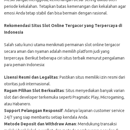
periode kekalahan. Tetapkan batas kemenangan dan kekalahan agar
emosi Anda tetap stabil dan bisa bermain dengan rasional.
Rekomendasi Situs Slot Online Tergacor yang Terpercaya di
Indonesia
Salah satu kunci utama menikmati permainan slot online tergacor
secara aman dan nyaman adalah memilih platform judi yang
terpercaya. Berikut beberapa ciri situs terbaik menurut pengalaman
para pemain Indonesia:
Lisensi Resmi dan Legalitas
: Pastikan situs memiliki izin resmi dari
otoritas judi internasional.
Ragam Pilihan Slot Berkualitas
: Situs menyediakan banyak varian
slot dari developer terkemuka seperti Pragmatic Play, Microgaming,
atau Habanero.
Support Pelanggan Responsif
: Adanya layanan customer service
24/7 yang siap membantu setiap kendala Anda.
Metode Deposit dan Withdraw Aman
: Mendukung transaksi