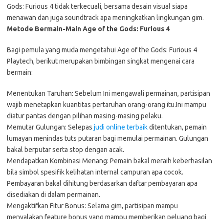
Gods: Furious 4 tidak terkecuali, bersama desain visual siapa
menawan dan juga soundtrack apa meningkatkan lingkungan gim.
Metode Bermain-Main Age of the Gods: Furious 4
Bagi pemula yang muda mengetahui Age of the Gods: Furious 4
Playtech, berikut merupakan bimbingan singkat mengenai cara
bermain:
Menentukan Taruhan: Sebelum Ini mengawali permainan, partisipan
wajib menetapkan kuantitas pertaruhan orang-orang itu.Ini mampu
diatur pantas dengan pilihan masing-masing pelaku.
Memutar Gulungan: Selepas
judi online terbaik
ditentukan, pemain
lumayan menindas tuts putaran bagi memulai permainan. Gulungan
bakal berputar serta stop dengan acak.
Mendapatkan Kombinasi Menang: Pemain bakal meraih keberhasilan
bila simbol spesifik kelihatan internal campuran apa cocok.
Pembayaran bakal dihitung berdasarkan daftar pembayaran apa
disediakan di dalam permainan.
Mengaktifkan Fitur Bonus: Selama gim, partisipan mampu
menyalakan feature bonus yang mampu memberikan peluang bagi