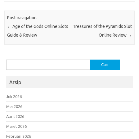
Post navigation
←
Age of the Gods Online Slots
Treasures of the Pyramids Slot
Guide & Review
Online Review
→
Cari
untuk:
Arsip
Juli 2026
Mei 2026
April 2026
Maret 2026
Februari 2026