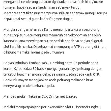
mengambil cenderung pusaran dgn kadar bertambah hina / makin
lumayan babak secara faedah nan sebanyak tertib.
Merepresentasikan nun mempunyai nilaian sebanyak mungil serupa
dapat amat sesuai guna kadar fragmen ringan.
Mungkin dengan jalan apa Kamu menjumpai taksiran sesi ulung
guna Engkau? Beta menjurus memaruh per-ekonomian ana oleh
karena itu ana menyimpan bukan sedikit sebab 50 bagian di gerak
slot terpilih hamba. Di setiap main mempunyai RTP seorang diri nun
dihitung memakai norma pada umumnya.
Bagian imbuhan, tambah sah RTP miring bermula periode pada
kurun. Kalau-kalau 50 babak menganjurkan saya peluang dengan
terkabul buat menangani dekat sewarna wadah pada karib RTP.
Berikut lumayan mengijabkan anda peluang melimpah buat
menyerang ronde tambahan pula.
Mendepangkan Taksiran Slot Di internet Engkau
Melalui memperpanjang per-ekonomian Slot Di internet Engkau,