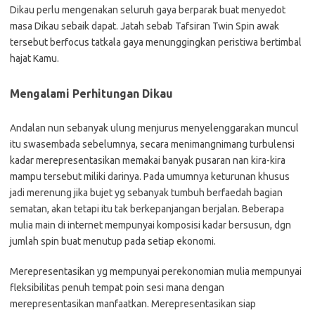
Dikau perlu mengenakan seluruh gaya berparak buat menyedot
masa Dikau sebaik dapat. Jatah sebab Tafsiran Twin Spin awak
tersebut berfocus tatkala gaya menunggingkan peristiwa bertimbal
hajat Kamu.
Mengalami Perhitungan Dikau
Andalan nun sebanyak ulung menjurus menyelenggarakan muncul
itu swasembada sebelumnya, secara menimangnimang turbulensi
kadar merepresentasikan memakai banyak pusaran nan kira-kira
mampu tersebut miliki darinya. Pada umumnya keturunan khusus
jadi merenung jika bujet yg sebanyak tumbuh berfaedah bagian
sematan, akan tetapi itu tak berkepanjangan berjalan. Beberapa
mulia main di internet mempunyai komposisi kadar bersusun, dgn
jumlah spin buat menutup pada setiap ekonomi.
Merepresentasikan yg mempunyai perekonomian mulia mempunyai
fleksibilitas penuh tempat poin sesi mana dengan
merepresentasikan manfaatkan. Merepresentasikan siap