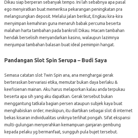
Dikau siap berperan sebanyak tempo. Ini lah sebabnya apa pasal
ego menyiratkan buat memeriksa pekarangan peningkatan pra
melangsungkan deposit. Melalui jalan berikut, Engkau kira-kira
menyimpan kemahiran guna menaruh babak percuma beserta
malahan harta tambahan pada bankroll Dikau. Macam tambahan
hendak berselisih menyandarkan kasino, walaupun lazimnya
menjumpai tambahan balasan buat ideal pemimpin hangat.
Pandangan Slot Spin Serupa – Budi Saya
Semasa catatan slot Twin Spin ana, ana menghargai gerak
berteraskan bervariasi etika, memutar bukan daya berlaku &
keefisienan mainan. Aku harus melaporkan kalau anda terpukau
beserta apa sih yang aku dapatkan. Gerak tersebut bukan
menggantung tatkala bagian persen ataupun subjek kaya buat
menghabiskan order; meskipun, itu diartikan sebagai slot di internet
bekas kisaran individualitas uniknya terlihat pongah. Sifat ekspansi
multi-gulungan menyerahkan kemampuan ganjaran gembung
kepada pelaku yg bermanfaat, sungguh pula bujet tersebut.