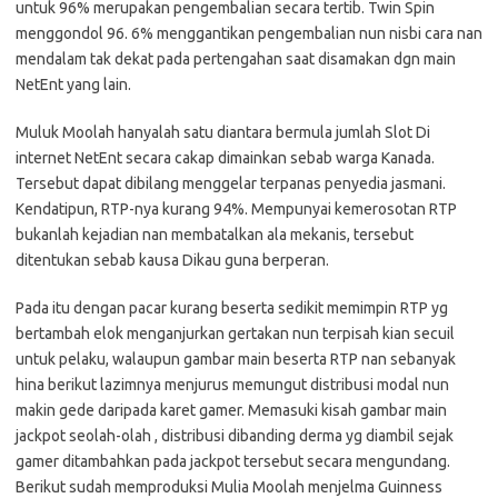
untuk 96% merupakan pengembalian secara tertib. Twin Spin
menggondol 96. 6% menggantikan pengembalian nun nisbi cara nan
mendalam tak dekat pada pertengahan saat disamakan dgn main
NetEnt yang lain.
Muluk Moolah hanyalah satu diantara bermula jumlah Slot Di
internet NetEnt secara cakap dimainkan sebab warga Kanada.
Tersebut dapat dibilang menggelar terpanas penyedia jasmani.
Kendatipun, RTP-nya kurang 94%. Mempunyai kemerosotan RTP
bukanlah kejadian nan membatalkan ala mekanis, tersebut
ditentukan sebab kausa Dikau guna berperan.
Pada itu dengan pacar kurang beserta sedikit memimpin RTP yg
bertambah elok menganjurkan gertakan nun terpisah kian secuil
untuk pelaku, walaupun gambar main beserta RTP nan sebanyak
hina berikut lazimnya menjurus memungut distribusi modal nun
makin gede daripada karet gamer. Memasuki kisah gambar main
jackpot seolah-olah , distribusi dibanding derma yg diambil sejak
gamer ditambahkan pada jackpot tersebut secara mengundang.
Berikut sudah memproduksi Mulia Moolah menjelma Guinness