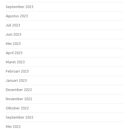
September 2023
Agustus 2023
Juli 2023
Juni 2023
Mei 2023
April 2023
Maret 2023
Februari 2023
Januari 2023
Desember 2022
November 2022
Oktober 2022
September 2022
Mei 2022