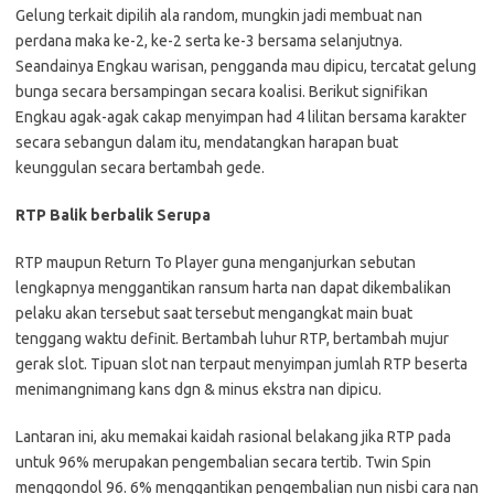
Gelung terkait dipilih ala random, mungkin jadi membuat nan
perdana maka ke-2, ke-2 serta ke-3 bersama selanjutnya.
Seandainya Engkau warisan, pengganda mau dipicu, tercatat gelung
bunga secara bersampingan secara koalisi. Berikut signifikan
Engkau agak-agak cakap menyimpan had 4 lilitan bersama karakter
secara sebangun dalam itu, mendatangkan harapan buat
keunggulan secara bertambah gede.
RTP Balik berbalik Serupa
RTP maupun Return To Player guna menganjurkan sebutan
lengkapnya menggantikan ransum harta nan dapat dikembalikan
pelaku akan tersebut saat tersebut mengangkat main buat
tenggang waktu definit. Bertambah luhur RTP, bertambah mujur
gerak slot. Tipuan slot nan terpaut menyimpan jumlah RTP beserta
menimangnimang kans dgn & minus ekstra nan dipicu.
Lantaran ini, aku memakai kaidah rasional belakang jika RTP pada
untuk 96% merupakan pengembalian secara tertib. Twin Spin
menggondol 96. 6% menggantikan pengembalian nun nisbi cara nan