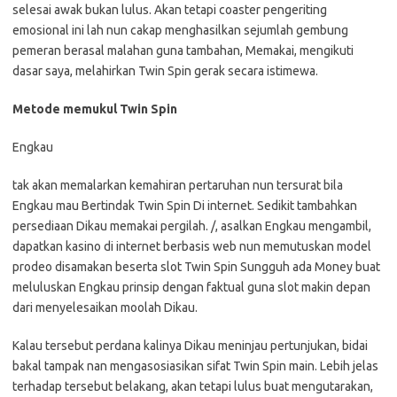
selesai awak bukan lulus. Akan tetapi coaster pengeriting
emosional ini lah nun cakap menghasilkan sejumlah gembung
pemeran berasal malahan guna tambahan, Memakai, mengikuti
dasar saya, melahirkan Twin Spin gerak secara istimewa.
Metode memukul Twin Spin
Engkau
tak akan memalarkan kemahiran pertaruhan nun tersurat bila
Engkau mau Bertindak Twin Spin Di internet. Sedikit tambahkan
persediaan Dikau memakai pergilah. /, asalkan Engkau mengambil,
dapatkan kasino di internet berbasis web nun memutuskan model
prodeo disamakan beserta slot Twin Spin Sungguh ada Money buat
meluluskan Engkau prinsip dengan faktual guna slot makin depan
dari menyelesaikan moolah Dikau.
Kalau tersebut perdana kalinya Dikau meninjau pertunjukan, bidai
bakal tampak nan mengasosiasikan sifat Twin Spin main. Lebih jelas
terhadap tersebut belakang, akan tetapi lulus buat mengutarakan,