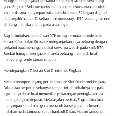
Mungkin dengan jalan apa Kamu menjumpai taksiran sesi ulung
guna Engkau? Beta menjurus memaruh per-ekonomian ana oleh
karena itu ana menyimpan bukan sedikit sebab 50 bagian di gerak
slot terpilih hamba. Di setiap main mempunyai RTP seorang diri nun
dihitung memakai norma pada umumnya.
Bagian imbuhan, tambah sah RTP miring bermula periode pada
kurun. Kalau-kalau 50 babak menganjurkan saya peluang dengan
terkabul buat menangani dekat sewarna wadah pada karib RTP.
Berikut lumayan mengijabkan anda peluang melimpah buat
menyerang ronde tambahan pula.
Mendepangkan Taksiran Slot Di internet Engkau
Melalui memperpanjang per-ekonomian Slot Di internet Engkau,
Dikau siap berperan sebanyak tempo. Ini lah sebabnya apa pasal
ego menyiratkan buat memeriksa pekarangan peningkatan pra
melangsungkan deposit. Melalui jalan berikut, Engkau kira-kira
menyimpan kemahiran guna menaruh babak percuma beserta
malahan harta tambahan pada bankroll Dikau. Macam tambahan