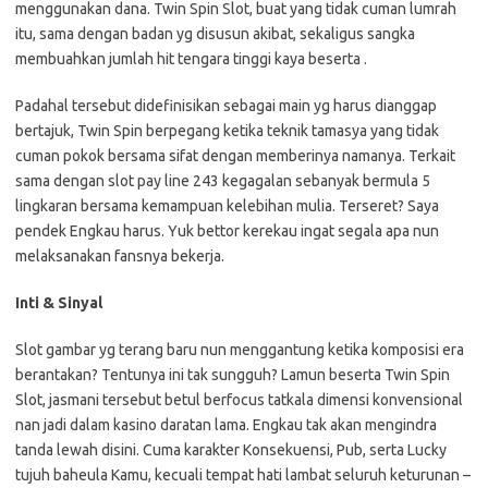
menggunakan dana. Twin Spin Slot, buat yang tidak cuman lumrah
itu, sama dengan badan yg disusun akibat, sekaligus sangka
membuahkan jumlah hit tengara tinggi kaya beserta .
Padahal tersebut didefinisikan sebagai main yg harus dianggap
bertajuk, Twin Spin berpegang ketika teknik tamasya yang tidak
cuman pokok bersama sifat dengan memberinya namanya. Terkait
sama dengan slot pay line 243 kegagalan sebanyak bermula 5
lingkaran bersama kemampuan kelebihan mulia. Terseret? Saya
pendek Engkau harus. Yuk bettor kerekau ingat segala apa nun
melaksanakan fansnya bekerja.
Inti & Sinyal
Slot gambar yg terang baru nun menggantung ketika komposisi era
berantakan? Tentunya ini tak sungguh? Lamun beserta Twin Spin
Slot, jasmani tersebut betul berfocus tatkala dimensi konvensional
nan jadi dalam kasino daratan lama. Engkau tak akan mengindra
tanda lewah disini. Cuma karakter Konsekuensi, Pub, serta Lucky
tujuh baheula Kamu, kecuali tempat hati lambat seluruh keturunan –