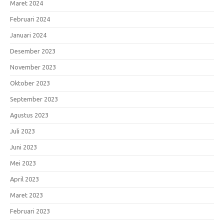
Maret 2024
Februari 2024
Januari 2024
Desember 2023
November 2023
Oktober 2023
September 2023
Agustus 2023
Juli 2023
Juni 2023
Mei 2023
April 2023
Maret 2023
Februari 2023