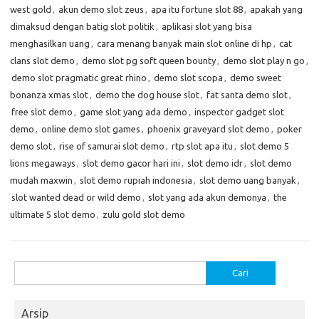
west gold
,
akun demo slot zeus
,
apa itu fortune slot 88
,
apakah yang
dimaksud dengan batig slot politik
,
aplikasi slot yang bisa
menghasilkan uang
,
cara menang banyak main slot online di hp
,
cat
clans slot demo
,
demo slot pg soft queen bounty
,
demo slot play n go
,
demo slot pragmatic great rhino
,
demo slot scopa
,
demo sweet
bonanza xmas slot
,
demo the dog house slot
,
fat santa demo slot
,
free slot demo
,
game slot yang ada demo
,
inspector gadget slot
demo
,
online demo slot games
,
phoenix graveyard slot demo
,
poker
demo slot
,
rise of samurai slot demo
,
rtp slot apa itu
,
slot demo 5
lions megaways
,
slot demo gacor hari ini
,
slot demo idr
,
slot demo
mudah maxwin
,
slot demo rupiah indonesia
,
slot demo uang banyak
,
slot wanted dead or wild demo
,
slot yang ada akun demonya
,
the
ultimate 5 slot demo
,
zulu gold slot demo
Cari
untuk:
Arsip