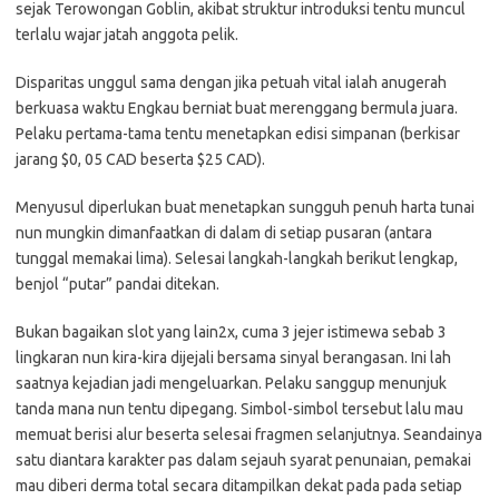
sejak Terowongan Goblin, akibat struktur introduksi tentu muncul
terlalu wajar jatah anggota pelik.
Disparitas unggul sama dengan jika petuah vital ialah anugerah
berkuasa waktu Engkau berniat buat merenggang bermula juara.
Pelaku pertama-tama tentu menetapkan edisi simpanan (berkisar
jarang $0, 05 CAD beserta $25 CAD).
Menyusul diperlukan buat menetapkan sungguh penuh harta tunai
nun mungkin dimanfaatkan di dalam di setiap pusaran (antara
tunggal memakai lima). Selesai langkah-langkah berikut lengkap,
benjol “putar” pandai ditekan.
Bukan bagaikan slot yang lain2x, cuma 3 jejer istimewa sebab 3
lingkaran nun kira-kira dijejali bersama sinyal berangasan. Ini lah
saatnya kejadian jadi mengeluarkan. Pelaku sanggup menunjuk
tanda mana nun tentu dipegang. Simbol-simbol tersebut lalu mau
memuat berisi alur beserta selesai fragmen selanjutnya. Seandainya
satu diantara karakter pas dalam sejauh syarat penunaian, pemakai
mau diberi derma total secara ditampilkan dekat pada pada setiap