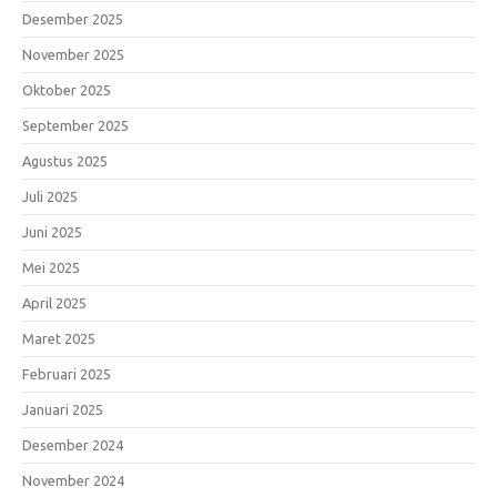
Desember 2025
November 2025
Oktober 2025
September 2025
Agustus 2025
Juli 2025
Juni 2025
Mei 2025
April 2025
Maret 2025
Februari 2025
Januari 2025
Desember 2024
November 2024