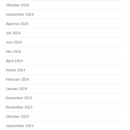
Oktober 2024
September 2024
Agustus 2024
Juli 2024
Juni 2024
Mei 2024
April 2024
Maret 2024
Februari 2024
Januari 2024
Desember 2023
November 2023
Oktober 2023
September 2023