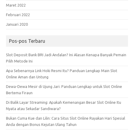
Maret 2022
Februari 2022
Januari 2020
Pos-pos Terbaru
Slot Deposit Bank BRI Jadi Andalan? Ini Alasan Kenapa Banyak Pemain
Pilih Metode Ini
Apa Sebenarnya Link Hoki Resmi Itu? Panduan Lengkap Main Slot
Online Aman dan Untung
Dewa-Dewa Mesir di Ujung Jari: Panduan Lengkap untuk Slot Online
Bertema Firaun
Di Balik Layar Streaming: Apakah Kemenangan Besar Slot Online Itu
Nyata atau Sekadar Sandiwara?
Bukan Cuma Kue dan Lilin: Cara Situs Slot Online Rayakan Hari Spesial
Anda dengan Bonus Kejutan Ulang Tahun