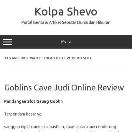
Skip
to
Kolpa Shevo
content
Portal Berita & Artikel Seputar Dunia dan Hiburan
Menu
TAG ARCHIVES:
WANTED DEAD OR ALIVE DEMO SLOT
Goblins Cave Judi Online Review
Pandangan Slot Gaung Goblin
Terpendam besar yg
sanggup dipilih memakai pastilah, kaum antara lain cenderung