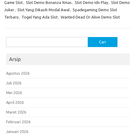
Game Slot
,
Slot Demo Bonanza Xmas
,
Slot Demo Idn Play
,
Slot Demo
Joker
,
Slot Yang Dikasih Modal Awal
,
Spadegaming Demo Slot
Terbaru
,
Togel Yang Ada Slot
,
Wanted Dead Or Alive Demo Slot
Cari
untuk:
Arsip
Agustus 2026
Juli 2026
Mei 2026
April 2026
Maret 2026
Februari 2026
Januari 2026