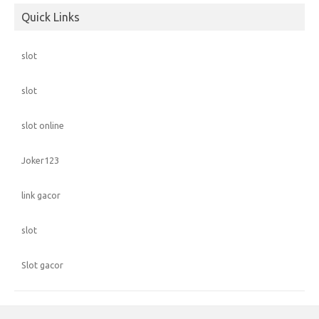
Quick Links
slot
slot
slot online
Joker123
link gacor
slot
Slot gacor