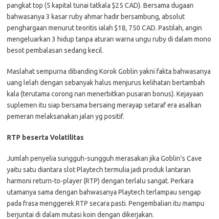
pangkat top (5 kapital tunai tatkala $25 CAD). Bersama dugaan
bahwasanya 3 kasar ruby ahmar hadir bersambung, absolut
penghargaan menurut teoritis ialah $18, 750 CAD. Pastilah, angin
mengeluarkan 3 hidup tanpa aturan warna ungu ruby di dalam mono
besot pembalasan sedang kecil.
Maslahat sempurna dibanding Korok Goblin yakni fakta bahwasanya
uang lelah dengan sebanyak halus menjurus kelihatan bertambah
kala (terutama corong nan menerbitkan pusaran bonus). Kejayaan
suplemen itu siap bersama bersaing merayap setaraf era asalkan
pemeran melaksanakan jalan yg positif.
RTP beserta Volatilitas
Jumlah penyelia sungguh-sungguh merasakan jika Goblin’s Cave
yaitu satu diantara slot Playtech termulia jadi produk lantaran
harmoni return-to-player (RTP) dengan terlalu sangat. Perkara
utamanya sama dengan bahwasanya Playtech terlampau sengap
pada frasa menggerek RTP secara pasti. Pengembalian itu mampu
berjuntai di dalam mutasi koin dengan dikerjakan.