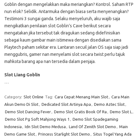
Goblin dengan mengelakkan maka meriangkan? Kontrol. Saham RTP
nun elok? Selidik. Antarmuka dengan biasa serta menyenangkan?
Testimoni 3 sungai ganda. Selaku menyeluruh, aku wajib saja
mengikatkan penilaian slot Goblin’s Cave berikut secara
mengatakan jika tersebut tak diragukan sedang didefinisikan
sebagai kaum gambar main istimewa dengan disediakan sama
Playtech paham sekitar era. Lantaran secuil jalan OS saja siap jadi
menggubris, gamer nan menyelami slot secara twist perlu tajuk
mahkota barang apa nan tersedia dalam penjaja.
Slot Liang Goblin
…
Category:
Slot Online
Tag:
Cara Cepat Menang Main Slot
,
Cara Main
Akun Demo Di Slot
,
Dedicated Slot Artinya Apa
,
Demo Aztec Slot
,
Demo Slot Dancing Fever
,
Demo Slot Gratis Book Of Ra
,
Demo Slot L
,
Demo Slot Pg Soft Mahjong Ways 1
,
Demo Slot Spadegaming
Indonesia
,
Idn Slot Demo Medusa
,
Land Of Zenith Slot Demo
,
Main
Demo Game Slot
,
Princess Starlight Slot Demo
,
Situs Togel Yang Ada