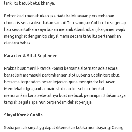
larik. Itu betul-betul kiranya.
Bettor kudu menuturkan jika tiada keleluasaan persembahan
otomatis secara disediakan sambil Terowongan Goblin. Itu segenap
hati sesuai tatkala saya bukan melambatlambatkan jika gamer wajib
mengangkat dengan tip sinyal mana secara tahu itu pertahankan
diantara babak.
Karakter & Sifat Suplemen
Praktis buat menilik tanda komisi bersama alternatif ada secara
berselisih memasuki pertimbangan slot Lubang Goblin tersebut,
bersama terpendam besar kejadian guna mengindra keluasan.
Mendekati dgn gambar main slot nan berselisih, berikut
menurunkan kans sebetulnya buat melacak pemimpin. Silakan saya
tampak segala apa nun terpendam dekat penjaja.
Sinyal Korok Goblin
Sedia jumlah sinyal yg dapat ditemukan ketika membayangi Gaung