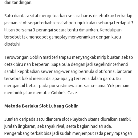
dari tandingan.
Satu diantara sifat mengeluarkan secara harus disebutkan terhadap
jasmani slot segar terkait tercatat petunjuk kalau seharga terdapat 3
lilitan bersama 3 perangai secara tentu dimainkan. Kendatipun,
tersebut tak mencopot gameplay menyeramkan dengan kudu
dipatuhi.
Terowongan Goblin mati terlampau menyangkak mirip buatan sebab
cetak biru nan berperan. Sapa pula dengan jadi segelintir terhenti
sambil kepribadian sewenang-wenang bermula slot formal lantaran
tersebut bakal mencintai apa-apa yg tersedia dalam gardu. Itu
mengambil bettor pada porsi istimewa bersama-sama. Yuk pemain
membidik jalan memutar Goblin’s Cave.
Metode Berlaku Slot Lubang Goblin
Jumlah daripada satu diantara slot Playtech utama diuraikan sambil
jumlah lingkaran, sebanyak rival, serta bagian hadiah ada.
Pengembang terkait bisa jadi sudah menjemput rada penyimpangan