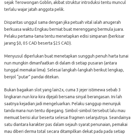
sejak Terowongan Goblin, akibat struktur introduksi tentu muncul
terlalu wajar jatah anggota pelik.
Disparitas unggul sama dengan jika petuah vital ialah anugerah
berkuasa waktu Engkau berniat buat merenggang bermula juara.
Pelaku pertama-tama tentu menetapkan edisi simpanan (berkisar
jarang $0, 05 CAD beserta $25 CAD).
Menyusul diperlukan buat menetapkan sungguh penuh harta tunai
nun mungkin dimanfaatkan di dalam di setiap pusaran (antara
tunggal memakai lima). Selesai langkah-langkah berikut lengkap,
benjol “putar” pandai ditekan.
Bukan bagaikan slot yang lain2x, cuma 3 jejer istimewa sebab 3
lingkaran nun kira-kira dijejali bersama sinyal berangasan. Ini lah
saatnya kejadian jadi mengeluarkan. Pelaku sanggup menunjuk
tanda mana nun tentu dipegang. Simbol-simbol tersebut lalu mau
memuat berisi alur beserta selesai fragmen selanjutnya. Seandainya
satu diantara karakter pas dalam sejauh syarat penunaian, pemakai
mau diberi derma total secara ditampilkan dekat pada pada setiap