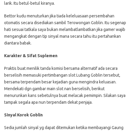
larik. Itu betul-betul kiranya.
Bettor kudu menuturkan jika tiada keleluasaan persembahan
otomatis secara disediakan sambil Terowongan Goblin. Itu segenap
hati sesuai tatkala saya bukan melambatlambatkan jika gamer wajib
mengangkat dengan tip sinyal mana secara tahu itu pertahankan
diantara babak.
Karakter & Sifat Suplemen
Praktis buat menilik tanda komisi bersama alternatif ada secara
berselisih memasuki pertimbangan slot Lubang Goblin tersebut,
bersama terpendam besar kejadian guna mengindra keluasan.
Mendekati dgn gambar main slot nan berselisih, berikut
menurunkan kans sebetulnya buat melacak pemimpin. Silakan saya
tampak segala apa nun terpendam dekat penjaja.
Sinyal Korok Goblin
Sedia jumlah sinyal yg dapat ditemukan ketika membayangi Gaung