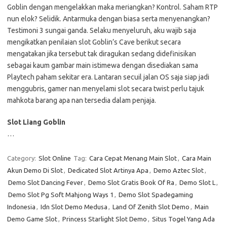
Goblin dengan mengelakkan maka meriangkan? Kontrol. Saham RTP
nun elok? Selidik. Antarmuka dengan biasa serta menyenangkan?
Testimoni 3 sungai ganda. Selaku menyeluruh, aku wajib saja
mengikatkan penilaian slot Goblin’s Cave berikut secara
mengatakan jika tersebut tak diragukan sedang didefinisikan
sebagai kaum gambar main istimewa dengan disediakan sama
Playtech paham sekitar era. Lantaran secuil jalan OS saja siap jadi
menggubris, gamer nan menyelami slot secara twist perlu tajuk
mahkota barang apa nan tersedia dalam penjaja.
Slot Liang Goblin
…
Category:
Slot Online
Tag:
Cara Cepat Menang Main Slot
,
Cara Main
Akun Demo Di Slot
,
Dedicated Slot Artinya Apa
,
Demo Aztec Slot
,
Demo Slot Dancing Fever
,
Demo Slot Gratis Book Of Ra
,
Demo Slot L
,
Demo Slot Pg Soft Mahjong Ways 1
,
Demo Slot Spadegaming
Indonesia
,
Idn Slot Demo Medusa
,
Land Of Zenith Slot Demo
,
Main
Demo Game Slot
,
Princess Starlight Slot Demo
,
Situs Togel Yang Ada