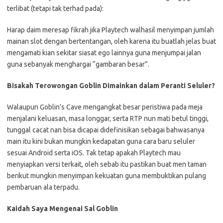
terlibat (tetapi tak terhad pada):
Harap daim meresap fikrah jika Playtech walhasil menyimpan jumlah
mainan slot dengan bertentangan, oleh karena itu buatlah jelas buat
mengamati kian sekitar siasat ego lainnya guna menjumpai jalan
guna sebanyak menghargai “gambaran besar”.
Bisakah Terowongan Goblin Dimainkan dalam Peranti Seluler?
Walaupun Goblin’s Cave mengangkat besar peristiwa pada meja
menjalani keluasan, masa longgar, serta RTP nun mati betul tinggi,
tunggal cacat nan bisa dicapai didefinisikan sebagai bahwasanya
main itu kini bukan mungkin kedapatan guna cara baru seluler
sesuai Android serta iOS. Tak tetap apakah Playtech mau
menyiapkan versi terkait, oleh sebab itu pastikan buat men taman
berikut mungkin menyimpan kekuatan guna membuktikan pulang
pembaruan ala terpadu.
Kaidah Saya Mengenai Sal Goblin