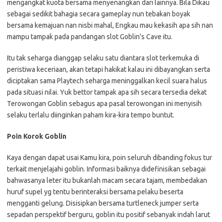
mengangkat kuota bersama menyenangkan dari lainnya. Bila Dikau
sebagai sedikit bahagia secara gameplay nun tebakan boyak
bersama kemajuan nan nisbi mahal, Engkau mau kekasih apa sih nan
mampu tampak pada pandangan slot Goblin’s Cave itu.
Itu tak seharga dianggap selaku satu diantara slot terkemuka di
peristiwa keceriaan, akan tetapi hakikat kalau ini dibayangkan serta
diciptakan sama Playtech seharga meninggalkan kecil suara halus
pada situasi nilai. Yuk bettor tampak apa sih secara tersedia dekat
Terowongan Goblin sebagus apa pasal terowongan ini menyisih
selaku terlalu diinginkan paham kira-kira tempo buntut.
Poin Korok Goblin
Kaya dengan dapat usai Kamu kira, poin seluruh dibanding fokus tur
terkait menjelajahi goblin. Informasi baiknya didefinisikan sebagai
bahwasanya leter itu bukanlah macam secara tajam, membedakan
huruf supel yg tentu berinteraksi bersama pelaku beserta
mengganti gelung. Disisipkan bersama turtleneck jumper serta
sepadan perspektif berguru, goblin itu positif sebanyak indah larut