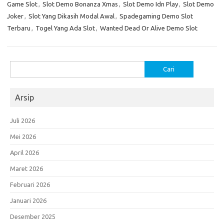
Game Slot
,
Slot Demo Bonanza Xmas
,
Slot Demo Idn Play
,
Slot Demo
Joker
,
Slot Yang Dikasih Modal Awal
,
Spadegaming Demo Slot
Terbaru
,
Togel Yang Ada Slot
,
Wanted Dead Or Alive Demo Slot
Cari
untuk:
Arsip
Juli 2026
Mei 2026
April 2026
Maret 2026
Februari 2026
Januari 2026
Desember 2025