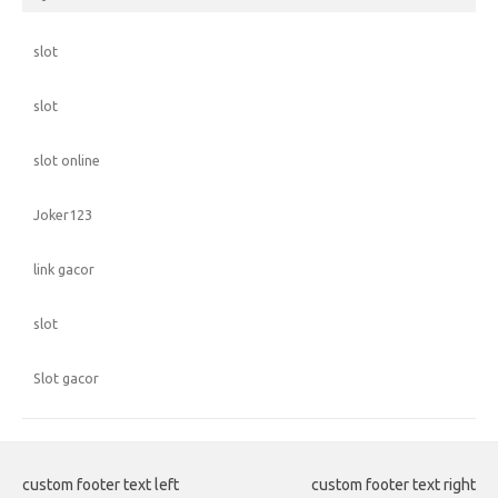
slot
slot
slot online
Joker123
link gacor
slot
Slot gacor
custom footer text left
custom footer text right