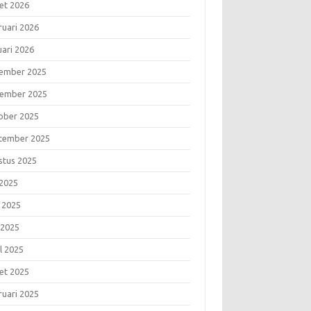
et 2026
ruari 2026
uari 2026
ember 2025
ember 2025
ober 2025
tember 2025
stus 2025
 2025
i 2025
 2025
l 2025
et 2025
ruari 2025