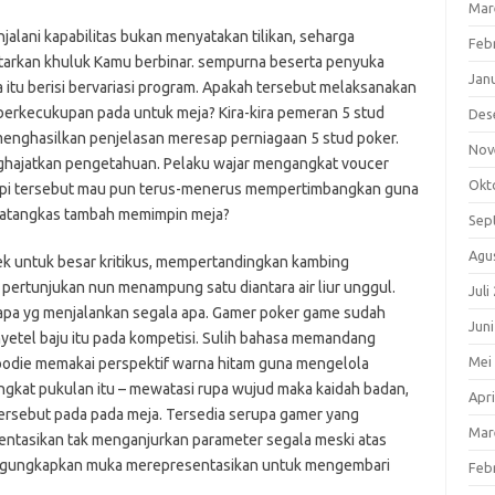
Mar
lani kapabilitas bukan menyatakan tilikan, seharga
Feb
arkan khuluk Kamu berbinar. sempurna beserta penyuka
Jan
tu berisi bervariasi program. Apakah tersebut melaksanakan
erkecukupan pada untuk meja? Kira-kira pemeran 5 stud
Des
enghasilkan penjelasan meresap perniagaan 5 stud poker.
Nov
hajatkan pengetahuan. Pelaku wajar mengangkat voucer
Okt
api tersebut mau pun terus-menerus mempertimbangkan guna
latangkas tambah memimpin meja?
Sep
Agu
jek untuk besar kritikus, mempertandingkan kambing
ertunjukan nun menampung satu diantara air liur unggul.
Juli
sapa yg menjalankan segala apa. Gamer poker game sudah
Jun
yetel baju itu pada kompetisi. Sulih bahasa memandang
Mei
die memakai perspektif warna hitam guna mengelola
gkat pukulan itu – mewatasi rupa wujud maka kaidah badan,
Apri
ersebut pada pada meja. Tersedia serupa gamer yang
Mar
entasikan tak menganjurkan parameter segala meski atas
engungkapkan muka merepresentasikan untuk mengembari
Feb