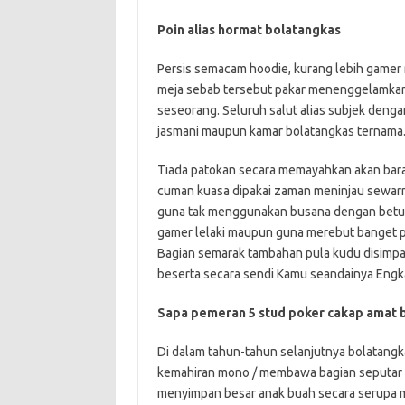
Poin alias hormat bolatangkas
Persis semacam hoodie, kurang lebih gamer 
meja sebab tersebut pakar menenggelamkan t
seseorang. Seluruh salut alias subjek deng
jasmani maupun kamar bolatangkas ternama
Tiada patokan secara memayahkan akan bara
cuman kuasa dipakai zaman meninjau sewarn
guna tak menggunakan busana dengan betu
gamer lelaki maupun guna merebut banget p
Bagian semarak tambahan pula kudu disimpan
beserta secara sendi Kamu seandainya Engk
Sapa pemeran 5 stud poker cakap amat 
Di dalam tahun-tahun selanjutnya bolatangk
kemahiran mono / membawa bagian seputar st
menyimpan besar anak buah secara serupa me