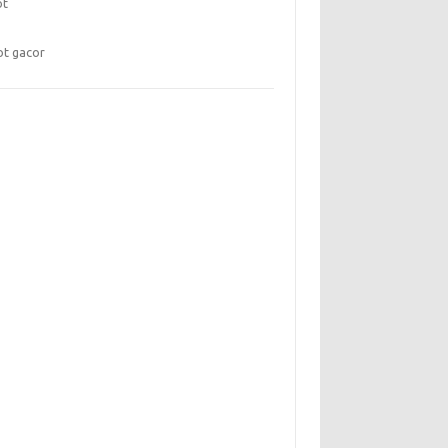
ot
ot gacor