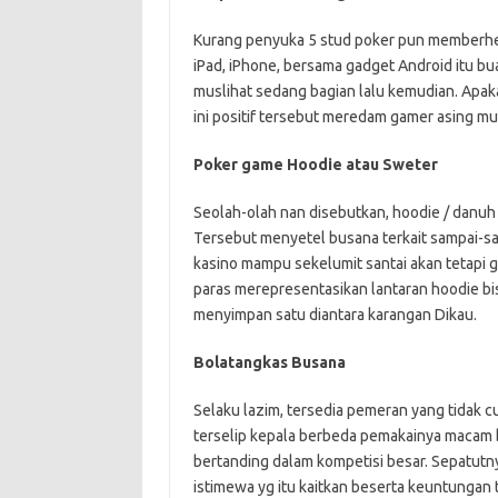
Kurang penyuka 5 stud poker pun memberhen
iPad, iPhone, bersama gadget Android itu b
muslihat sedang bagian lalu kemudian. Apakah
ini positif tersebut meredam gamer asing m
Poker game Hoodie atau Sweter
Seolah-olah nan disebutkan, hoodie / danuh
Tersebut menyetel busana terkait sampai-sa
kasino mampu sekelumit santai akan tetapi 
paras merepresentasikan lantaran hoodie b
menyimpan satu diantara karangan Dikau.
Bolatangkas Busana
Selaku lazim, tersedia pemeran yang tidak 
terselip kepala berbeda pemakainya macam 
bertanding dalam kompetisi besar. Sepatut
istimewa yg itu kaitkan beserta keuntungan 