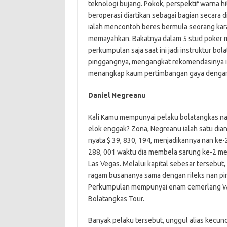
teknologi bujang. Pokok, perspektif warna h
beroperasi diartikan sebagai bagian secara d
ialah mencontoh beres bermula seorang kara
memayahkan. Bakatnya dalam 5 stud poker ma
perkumpulan saja saat ini jadi instruktur bol
pinggangnya, mengangkat rekomendasinya ia
menangkap kaum pertimbangan gaya dengan 
Daniel Negreanu
Kali Kamu mempunyai pelaku bolatangkas nan
elok enggak? Zona, Negreanu ialah satu di
nyata $ 39, 830, 194, menjadikannya nan ke-2
288, 001 waktu dia membela sarung ke-2 me
Las Vegas. Melalui kapital sebesar terseb
ragam busananya sama dengan rileks nan pin
Perkumpulan mempunyai enam cemerlang Wor
Bolatangkas Tour.
Banyak pelaku tersebut, unggul alias kecun