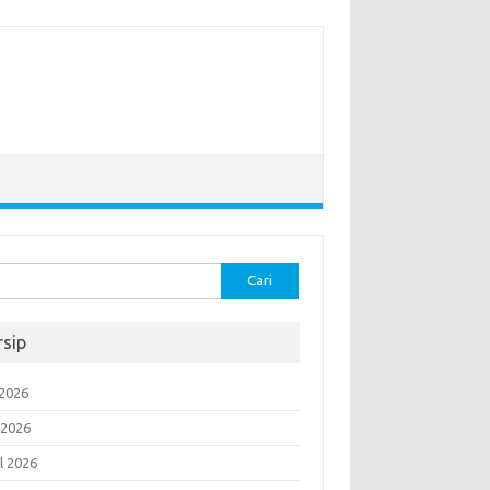
k:
rsip
 2026
 2026
l 2026