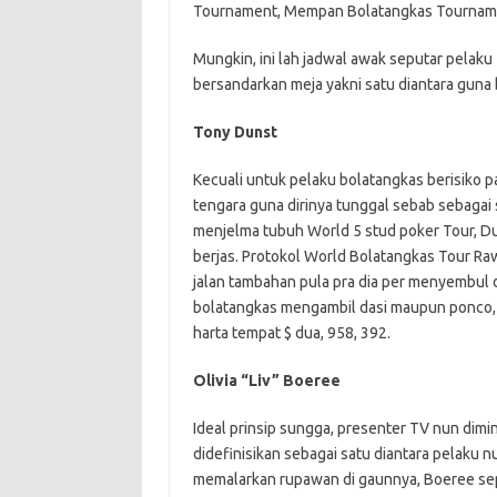
Tournament, Mempan Bolatangkas Tourname
Mungkin, ini lah jadwal awak seputar pela
bersandarkan meja yakni satu diantara guna
Tony Dunst
Kecuali untuk pelaku bolatangkas berisiko p
tengara guna dirinya tunggal sebab sebagai 
menjelma tubuh World 5 stud poker Tour, Du
berjas. Protokol World Bolatangkas Tour R
jalan tambahan pula pra dia per menyembul de
bolatangkas mengambil dasi maupun ponco, i
harta tempat $ dua, 958, 392.
Olivia “Liv” Boeree
Ideal prinsip sungga, presenter TV nun dimin
didefinisikan sebagai satu diantara pelaku
memalarkan rupawan di gaunnya, Boeree sep