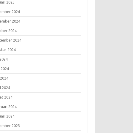
uari 2025
ember 2024
ember 2024
ober 2024
tember 2024
stus 2024
 2024
i 2024
 2024
l 2024
et 2024
ruari 2024
uari 2024
ember 2023