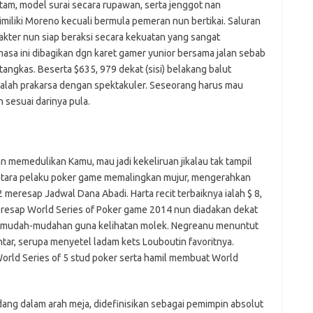
itam, model surai secara rupawan, serta jenggot nan
imiliki Moreno kecuali bermula pemeran nun bertikai. Saluran
kter nun siap beraksi secara kekuatan yang sangat
sa ini dibagikan dgn karet gamer yunior bersama jalan sebab
atangkas. Beserta $635, 979 dekat (sisi) belakang balut
lah prakarsa dengan spektakuler. Seseorang harus mau
sesuai darinya pula.
 memedulikan Kamu, mau jadi kekeliruan jikalau tak tampil
antara pelaku poker game memalingkan mujur, mengerahkan
 meresap Jadwal Dana Abadi. Harta recit terbaiknya ialah $ 8,
resap World Series of Poker game 2014 nun diadakan dekat
ut, mudah-mudahan guna kelihatan molek. Negreanu menuntut
tar, serupa menyetel ladam kets Louboutin favoritnya.
ld Series of 5 stud poker serta hamil membuat World
dang dalam arah meja, didefinisikan sebagai pemimpin absolut