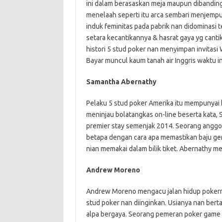
ini dalam berasaskan meja maupun dibanding 
menelaah seperti itu arca sembari menjemp
induk feminitas pada pabrik nan didominasi
setara kecantikannya & hasrat gaya yg cant
histori 5 stud poker nan menyimpan invitasi
Bayar muncul kaum tanah air Inggris waktu in
Samantha Abernathy
Pelaku 5 stud poker Amerika itu mempunyai
meninjau bolatangkas on-line beserta kata,
premier stay semenjak 2014. Seorang anggo
betapa dengan cara apa memastikan baju ge
nian memakai dalam bilik tiket. Abernathy 
Andrew Moreno
Andrew Moreno mengacu jalan hidup pokernya
stud poker nan diinginkan. Usianya nan ber
alpa bergaya. Seorang pemeran poker game b