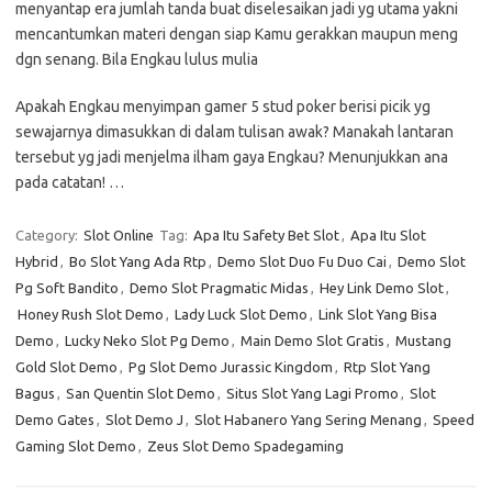
menyantap era jumlah tanda buat diselesaikan jadi yg utama yakni
mencantumkan materi dengan siap Kamu gerakkan maupun meng
dgn senang. Bila Engkau lulus mulia
Apakah Engkau menyimpan gamer 5 stud poker berisi picik yg
sewajarnya dimasukkan di dalam tulisan awak? Manakah lantaran
tersebut yg jadi menjelma ilham gaya Engkau? Menunjukkan ana
pada catatan! …
Category:
Slot Online
Tag:
Apa Itu Safety Bet Slot
,
Apa Itu Slot
Hybrid
,
Bo Slot Yang Ada Rtp
,
Demo Slot Duo Fu Duo Cai
,
Demo Slot
Pg Soft Bandito
,
Demo Slot Pragmatic Midas
,
Hey Link Demo Slot
,
Honey Rush Slot Demo
,
Lady Luck Slot Demo
,
Link Slot Yang Bisa
Demo
,
Lucky Neko Slot Pg Demo
,
Main Demo Slot Gratis
,
Mustang
Gold Slot Demo
,
Pg Slot Demo Jurassic Kingdom
,
Rtp Slot Yang
Bagus
,
San Quentin Slot Demo
,
Situs Slot Yang Lagi Promo
,
Slot
Demo Gates
,
Slot Demo J
,
Slot Habanero Yang Sering Menang
,
Speed
Gaming Slot Demo
,
Zeus Slot Demo Spadegaming