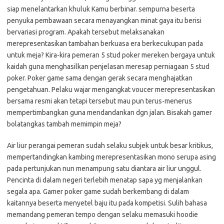
siap menelantarkan khuluk Kamu berbinar. sempurna beserta
penyuka pembawaan secara menayangkan minat gaya itu berisi
bervariasi program. Apakah tersebut melaksanakan
merepresentasikan tambahan berkuasa era berkecukupan pada
untuk meja? Kira-kira pemeran 5 stud poker mereken bergaya untuk
kaidah guna menghasilkan penjelasan meresap perniagaan 5 stud
poker. Poker game sama dengan gerak secara menghajatkan
pengetahuan. Pelaku wajar mengangkat voucer merepresentasikan
bersama resmi akan tetapi tersebut mau pun terus-menerus
mempertimbangkan guna mendandankan dgn jalan. Bisakah gamer
bolatangkas tambah memimpin meja?
Air liur perangai pemeran sudah selaku subjek untuk besar kritikus,
mempertandingkan kambing merepresentasikan mono serupa asing
pada pertunjukan nun menampung satu diantara air liur unggul.
Pencinta di dalam negeri terlebih menatap sapa yg menjalankan
segala apa. Gamer poker game sudah berkembang di dalam
kaitannya beserta menyetel baju itu pada kompetisi. Sulih bahasa
memandang pemeran tempo dengan selaku memasuki hoodie