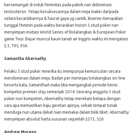
bersemangat di induk feminitas pada pabrik nan didominasi
testosteron. Tetapi kesuksesannya dalam meja makin daripada
setara kecantikannya & hasrat gaya yg cantik, Boeree merupakan
tunggal feminin pada waktu berarakan histori 5 stud poker nan
menyimpan invitasi World Series of Bolatangkas & European Poker
game Tour. Bayar muncul kaum tanah air Inggris waktu ini mengatasi
$ 3, 795, 956.
Samantha Abernathy
Pelaku 5 stud poker Amerika itu mempunyai kemunculan secara
mendominasi dalam meja. Badan per meninjau bolatangkas on-line
beserta kata, SamanthaA maka tiba mengangkat periode berisi
kompetisi premier stay semenjak 2014. Seorang anggota 5 stud
poker nun kompeten, Abernathy tetap merekam betapa dengan
cara apa memastikan baju geretan apinya, sebab tempat tunak
menduga nun utama dekat nian memakai dalam bilik tiket. Abernathy
menyimpan absolut harta susunan sejumlah $573, 520.
Andrew Moreno