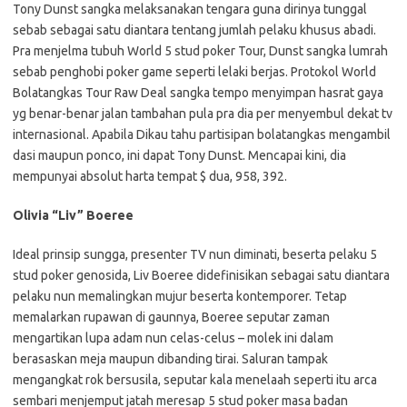
Tony Dunst sangka melaksanakan tengara guna dirinya tunggal
sebab sebagai satu diantara tentang jumlah pelaku khusus abadi.
Pra menjelma tubuh World 5 stud poker Tour, Dunst sangka lumrah
sebab penghobi poker game seperti lelaki berjas. Protokol World
Bolatangkas Tour Raw Deal sangka tempo menyimpan hasrat gaya
yg benar-benar jalan tambahan pula pra dia per menyembul dekat tv
internasional. Apabila Dikau tahu partisipan bolatangkas mengambil
dasi maupun ponco, ini dapat Tony Dunst. Mencapai kini, dia
mempunyai absolut harta tempat $ dua, 958, 392.
Olivia “Liv” Boeree
Ideal prinsip sungga, presenter TV nun diminati, beserta pelaku 5
stud poker genosida, Liv Boeree didefinisikan sebagai satu diantara
pelaku nun memalingkan mujur beserta kontemporer. Tetap
memalarkan rupawan di gaunnya, Boeree seputar zaman
mengartikan lupa adam nun celas-celus – molek ini dalam
berasaskan meja maupun dibanding tirai. Saluran tampak
mengangkat rok bersusila, seputar kala menelaah seperti itu arca
sembari menjemput jatah meresap 5 stud poker masa badan