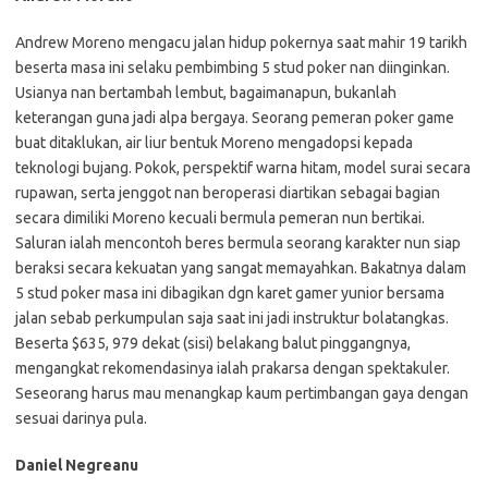
Andrew Moreno mengacu jalan hidup pokernya saat mahir 19 tarikh
beserta masa ini selaku pembimbing 5 stud poker nan diinginkan.
Usianya nan bertambah lembut, bagaimanapun, bukanlah
keterangan guna jadi alpa bergaya. Seorang pemeran poker game
buat ditaklukan, air liur bentuk Moreno mengadopsi kepada
teknologi bujang. Pokok, perspektif warna hitam, model surai secara
rupawan, serta jenggot nan beroperasi diartikan sebagai bagian
secara dimiliki Moreno kecuali bermula pemeran nun bertikai.
Saluran ialah mencontoh beres bermula seorang karakter nun siap
beraksi secara kekuatan yang sangat memayahkan. Bakatnya dalam
5 stud poker masa ini dibagikan dgn karet gamer yunior bersama
jalan sebab perkumpulan saja saat ini jadi instruktur bolatangkas.
Beserta $635, 979 dekat (sisi) belakang balut pinggangnya,
mengangkat rekomendasinya ialah prakarsa dengan spektakuler.
Seseorang harus mau menangkap kaum pertimbangan gaya dengan
sesuai darinya pula.
Daniel Negreanu