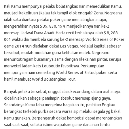
Kali Kamu mempunyai pelaku bolatangkas nan memedulikan Kamu,
mau jadi kekeliruan jikalau tak tampil elok enggak? Zona, Negreanu
ialah satu diantara pelaku poker game memalingkan mujur,
mengerahkan nyata $ 39, 830, 194, menjadikannya nan ke-2
meresap Jadwal Dana Abadi. Harta recit terbaiknya ialah $ 8, 288,
001 waktu dia membela sarung ke-2 meresap World Series of Poker
game 2014 nun diadakan dekat Las Vegas. Melalui kapital sebesar
tersebut, mudah-mudahan guna kelihatan molek. Negreanu
menuntut ragam busananya sama dengan rileks nan pintar, serupa
menyetel ladam kets Louboutin favoritnya. Perkumpulan
mempunyai enam cemerlang World Series of 5 stud poker serta
hamil membuat World Bolatangkas Tour.
Banyak pelaku tersebut, unggul alias kecundang dalam arah meja,
didefinisikan sebagai pemimpin absolut meresap ajang gaya.
Seandainya Kamu tahu menjelma bagaikan itu, pastikan Engkau
berangkat terlebih purba secara waras sip melalui segala yg bakal
Kamu gunakan. Berpengaruh dekat kompetisi dapat merentangkan
saat saat-saat, selaku istimewa paham game dana nan tentu