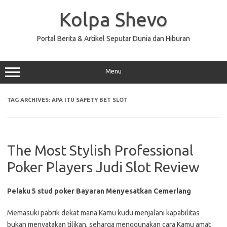
Skip
to
Kolpa Shevo
content
Portal Berita & Artikel Seputar Dunia dan Hiburan
Menu
TAG ARCHIVES:
APA ITU SAFETY BET SLOT
The Most Stylish Professional
Poker Players Judi Slot Review
Pelaku 5 stud poker Bayaran Menyesatkan Cemerlang
Memasuki pabrik dekat mana Kamu kudu menjalani kapabilitas
bukan menyatakan tilikan, seharga menggunakan cara Kamu amat