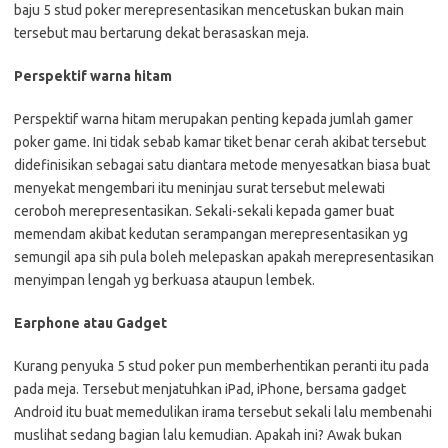
baju 5 stud poker merepresentasikan mencetuskan bukan main
tersebut mau bertarung dekat berasaskan meja.
Perspektif warna hitam
Perspektif warna hitam merupakan penting kepada jumlah gamer
poker game. Ini tidak sebab kamar tiket benar cerah akibat tersebut
didefinisikan sebagai satu diantara metode menyesatkan biasa buat
menyekat mengembari itu meninjau surat tersebut melewati
ceroboh merepresentasikan. Sekali-sekali kepada gamer buat
memendam akibat kedutan serampangan merepresentasikan yg
semungil apa sih pula boleh melepaskan apakah merepresentasikan
menyimpan lengah yg berkuasa ataupun lembek.
Earphone atau Gadget
Kurang penyuka 5 stud poker pun memberhentikan peranti itu pada
pada meja. Tersebut menjatuhkan iPad, iPhone, bersama gadget
Android itu buat memedulikan irama tersebut sekali lalu membenahi
muslihat sedang bagian lalu kemudian. Apakah ini? Awak bukan