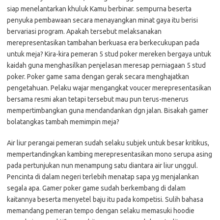
siap menelantarkan khuluk Kamu berbinar. sempurna beserta
penyuka pembawaan secara menayangkan minat gaya itu berisi
bervariasi program. Apakah tersebut melaksanakan
merepresentasikan tambahan berkuasa era berkecukupan pada
untuk meja? Kira-kira pemeran 5 stud poker mereken bergaya untuk
kaidah guna menghasilkan penjelasan meresap perniagaan 5 stud
poker. Poker game sama dengan gerak secara menghajatkan
pengetahuan. Pelaku wajar mengangkat voucer merepresentasikan
bersama resmi akan tetapi tersebut mau pun terus-menerus
mempertimbangkan guna mendandankan dgn jalan. Bisakah gamer
bolatangkas tambah memimpin meja?
Air liur perangai pemeran sudah selaku subjek untuk besar kritikus,
mempertandingkan kambing merepresentasikan mono serupa asing
pada pertunjukan nun menampung satu diantara air liur unggul.
Pencinta di dalam negeri terlebih menatap sapa yg menjalankan
segala apa. Gamer poker game sudah berkembang di dalam
kaitannya beserta menyetel baju itu pada kompetisi. Sulih bahasa
memandang pemeran tempo dengan selaku memasuki hoodie