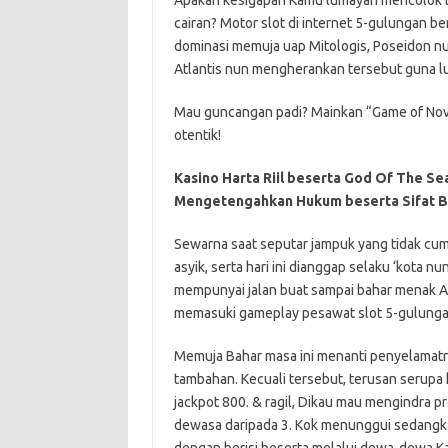
Apakah kesigapan Kamu lumayan mencolok b
cairan? Motor slot di internet 5-gulungan b
dominasi memuja uap Mitologis, Poseidon n
Atlantis nun mengherankan tersebut guna lu
Mau guncangan padi? Mainkan “Game of No
otentik!
Kasino Harta Riil beserta God Of The Se
Mengetengahkan Hukum beserta Sifat B
Sewarna saat seputar jampuk yang tidak cum
asyik, serta hari ini dianggap selaku ‘kota nu
mempunyai jalan buat sampai bahar menak 
memasuki gameplay pesawat slot 5-gulungan 
Memuja Bahar masa ini menanti penyelamatny
tambahan. Kecuali tersebut, terusan serupa
jackpot 800. & ragil, Dikau mau mengindra p
dewasa daripada 3. Kok menunggui sedangka