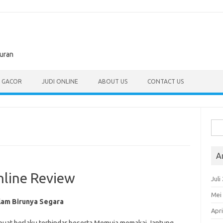
buran
T GACOR
JUDI ONLINE
ABOUT US
CONTACT US
Cari
untu
A
nline Review
Juli
Mei
lam Birunya Segara
Apri