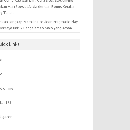
n Cuma Kue dan Lilin: Cara Situs Slot Online
akan Hari Spesial Anda dengan Bonus Kejutan
ng Tahun
duan Lengkap Memilih Provider Pragmatic Play
percaya untuk Pengalaman Main yang Aman
uick Links
ot
ot
ot online
ker123
nk gacor