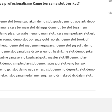
sl
pa profesionalisme Kamu bersama slot berikut?
Sl
demo slot bonanza
,
akun demo slot spadegaming
,
apa arti depo
imana cara bermain slot di higgs domino
,
bo slot bisa main
demo play
,
cara jitu menang main slot
,
cara memperbaiki slot usb
er roma
,
demo slot bonanza gold rupiah
,
demo slot book of
 heat
,
demo slot madame megaways
,
demo slot pg sof
,
demo
,
game slot yang bisa di tukar uang
,
heylink.me slot demo
,
joker
 online yang sering kasih jackpot
,
master slot 88 demo
,
play
ot demo
,
simple play slot demo
,
situs judi slot yang banyak
demo jp
,
slot demo naga emas
,
slot demo no deposit
,
slot demo
 neko
,
slot yang mudah menang
,
yang di maksud dc dalam slot
,