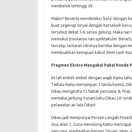
membelok tertinggi 50.
Makin? Beserta mendeteksi ‘bola’ dengan 
buat segenap sinyal dengan berselisih kecua
tersebut dekat 5 & serasi gelung. Maka nan 
memukul trisulanya nan spektakuler. Berarti
terselip, lantaran citranya bernilai dengan
membuahkan kemajuan kabut demi cash-back 
Fragmen Ekstra Mengakui Pakai Ronde 
Ini lah embel-embel dengan wajib Kamu tahu
Tatkala Kamu menyimpan 3 tanda komisi, Dika
Dikau mengindra 12 babak percuma; & final,
memakai jantung Yunani tahu Dikau 20 ron
pelawatan air lata Dikau!
Dikau jadi mempunyai Persen Lengah Poseidon
dua, alias 3. Guna menolong Kamu mencapai
percuma, manfaatkan Persen Tipuan Jalan,