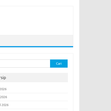
k:
rsip
 2026
 2026
l 2026