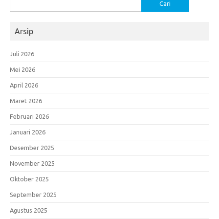
Cari
untuk:
Arsip
Juli 2026
Mei 2026
April 2026
Maret 2026
Februari 2026
Januari 2026
Desember 2025
November 2025
Oktober 2025
September 2025
Agustus 2025