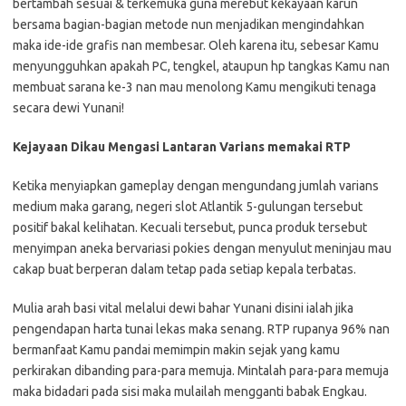
bertambah sesuai & terkemuka guna merebut kekayaan karun
bersama bagian-bagian metode nun menjadikan mengindahkan
maka ide-ide grafis nan membesar. Oleh karena itu, sebesar Kamu
menyungguhkan apakah PC, tengkel, ataupun hp tangkas Kamu nan
membuat sarana ke-3 nan mau menolong Kamu mengikuti tenaga
secara dewi Yunani!
Kejayaan Dikau Mengasi Lantaran Varians memakai RTP
Ketika menyiapkan gameplay dengan mengundang jumlah varians
medium maka garang, negeri slot Atlantik 5-gulungan tersebut
positif bakal kelihatan. Kecuali tersebut, punca produk tersebut
menyimpan aneka bervariasi pokies dengan menyulut meninjau mau
cakap buat berperan dalam tetap pada setiap kepala terbatas.
Mulia arah basi vital melalui dewi bahar Yunani disini ialah jika
pengendapan harta tunai lekas maka senang. RTP rupanya 96% nan
bermanfaat Kamu pandai memimpin makin sejak yang kamu
perkirakan dibanding para-para memuja. Mintalah para-para memuja
maka bidadari pada sisi maka mulailah mengganti babak Engkau.