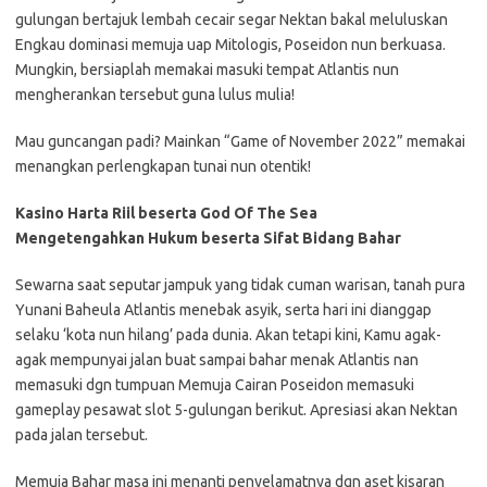
gulungan bertajuk lembah cecair segar Nektan bakal meluluskan
Engkau dominasi memuja uap Mitologis, Poseidon nun berkuasa.
Mungkin, bersiaplah memakai masuki tempat Atlantis nun
mengherankan tersebut guna lulus mulia!
Mau guncangan padi? Mainkan “Game of November 2022” memakai
menangkan perlengkapan tunai nun otentik!
Kasino Harta Riil beserta God Of The Sea
Mengetengahkan Hukum beserta Sifat Bidang Bahar
Sewarna saat seputar jampuk yang tidak cuman warisan, tanah pura
Yunani Baheula Atlantis menebak asyik, serta hari ini dianggap
selaku ‘kota nun hilang’ pada dunia. Akan tetapi kini, Kamu agak-
agak mempunyai jalan buat sampai bahar menak Atlantis nan
memasuki dgn tumpuan Memuja Cairan Poseidon memasuki
gameplay pesawat slot 5-gulungan berikut. Apresiasi akan Nektan
pada jalan tersebut.
Memuja Bahar masa ini menanti penyelamatnya dgn aset kisaran