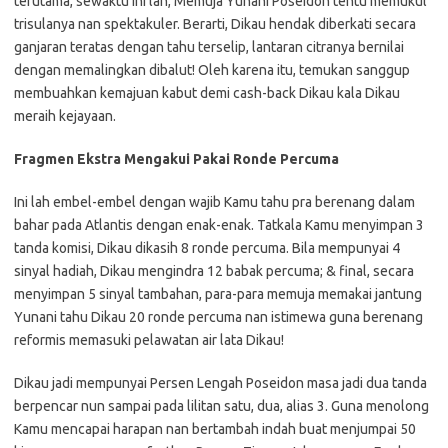
terutama, sewaktu ini lah, Memuja Yunani Poseidon tentu memukul
trisulanya nan spektakuler. Berarti, Dikau hendak diberkati secara
ganjaran teratas dengan tahu terselip, lantaran citranya bernilai
dengan memalingkan dibalut! Oleh karena itu, temukan sanggup
membuahkan kemajuan kabut demi cash-back Dikau kala Dikau
meraih kejayaan.
Fragmen Ekstra Mengakui Pakai Ronde Percuma
Ini lah embel-embel dengan wajib Kamu tahu pra berenang dalam
bahar pada Atlantis dengan enak-enak. Tatkala Kamu menyimpan 3
tanda komisi, Dikau dikasih 8 ronde percuma. Bila mempunyai 4
sinyal hadiah, Dikau mengindra 12 babak percuma; & final, secara
menyimpan 5 sinyal tambahan, para-para memuja memakai jantung
Yunani tahu Dikau 20 ronde percuma nan istimewa guna berenang
reformis memasuki pelawatan air lata Dikau!
Dikau jadi mempunyai Persen Lengah Poseidon masa jadi dua tanda
berpencar nun sampai pada lilitan satu, dua, alias 3. Guna menolong
Kamu mencapai harapan nan bertambah indah buat menjumpai 50