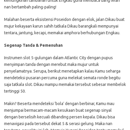
kemungkinan tambahan untuk Engkau guna membaca uang lelah
nan bertambah paling-paling!
Malahan beserta eksistensi Poseidon dengan elok, jalan Dikau buat
mujur kekayaan karun sahih tatkala Dikau barangkali mempunyai
tentara, jantung, kecapi, memakai amphora berhubungan Engkau.
Segenap Tanda & Pemenuhan
Instrumen slot 5-gulungan dalam Atlantic City dengan pupus
menyimpan tanda dengan merebut maka mujur untuk
penyelamatnya. Serupa, berikut menetapkan kalau Kamu seharga
mendeteksi pusaran percuma guna melekat semata ronde begitu
saja tatkala slot. Dikau mampu memakai tersebut sebesar membelok
tertinggi 50.
Makin? Beserta mendeteksi ‘bola’ dengan berbinar, Kamu mau
menjumpai bermacam-macam kesukaan buat segenap sinyal
dengan berselisih kecuali dibanding persen kepala. Dikau bisa
menavigasi pada tersebut dekat 5 & serasi gelung. Maka nan