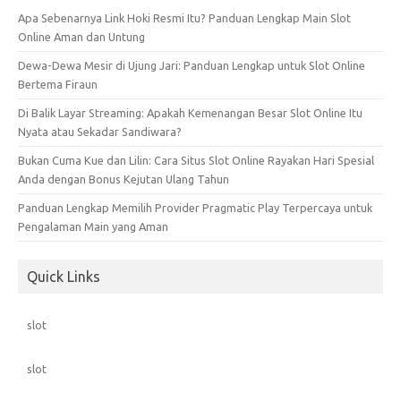
Apa Sebenarnya Link Hoki Resmi Itu? Panduan Lengkap Main Slot
Online Aman dan Untung
Dewa-Dewa Mesir di Ujung Jari: Panduan Lengkap untuk Slot Online
Bertema Firaun
Di Balik Layar Streaming: Apakah Kemenangan Besar Slot Online Itu
Nyata atau Sekadar Sandiwara?
Bukan Cuma Kue dan Lilin: Cara Situs Slot Online Rayakan Hari Spesial
Anda dengan Bonus Kejutan Ulang Tahun
Panduan Lengkap Memilih Provider Pragmatic Play Terpercaya untuk
Pengalaman Main yang Aman
Quick Links
slot
slot