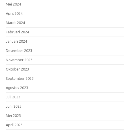
Mei 2024
April 2024
Maret 2024
Februari 2024
Januari 2024
Desember 2023
November 2023
Oktober 2023
September 2023
Agustus 2023
Juli 2023
Juni 2023
Mei 2023
April 2023