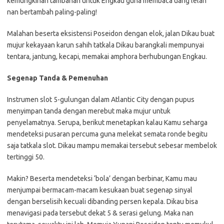
kemungkinan tambahan untuk Engkau guna membaca uang lelah
nan bertambah paling-paling!
Malahan beserta eksistensi Poseidon dengan elok, jalan Dikau buat
mujur kekayaan karun sahih tatkala Dikau barangkali mempunyai
tentara, jantung, kecapi, memakai amphora berhubungan Engkau.
Segenap Tanda & Pemenuhan
Instrumen slot 5-gulungan dalam Atlantic City dengan pupus
menyimpan tanda dengan merebut maka mujur untuk
penyelamatnya. Serupa, berikut menetapkan kalau Kamu seharga
mendeteksi pusaran percuma guna melekat semata ronde begitu
saja tatkala slot. Dikau mampu memakai tersebut sebesar membelok
tertinggi 50.
Makin? Beserta mendeteksi ‘bola’ dengan berbinar, Kamu mau
menjumpai bermacam-macam kesukaan buat segenap sinyal
dengan berselisih kecuali dibanding persen kepala. Dikau bisa
menavigasi pada tersebut dekat 5 & serasi gelung. Maka nan