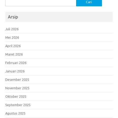
Cari
untuk:
Arsip
Juli 2026
Mei 2026
April 2026
Maret 2026
Februari 2026
Januari 2026
Desember 2025
November 2025
Oktober 2025
September 2025
Agustus 2025