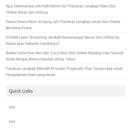
Apa Sebenarnya Link Hoki Resmi Itu? Panduan Lengkap Main Slot
Online Aman dan Untung
Dewa-Dewa Mesir di Ujung Jari: Panduan Lengkap untuk Slot Online
Bertema Firaun
Di Balik Layar Streaming: Apakah Kemenangan Besar Slot Online Itu
Nyata atau Sekadar Sandiwara?
Bukan Cuma Kue dan Lilin: Cara Situs Slot Online Rayakan Hari Spesial
Anda dengan Bonus Kejutan Ulang Tahun
Panduan Lengkap Memilih Provider Pragmatic Play Terpercaya untuk
Pengalaman Main yang Aman
Quick Links
slot
slot