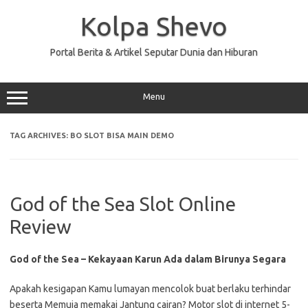
Skip
to
Kolpa Shevo
content
Portal Berita & Artikel Seputar Dunia dan Hiburan
Menu
TAG ARCHIVES:
BO SLOT BISA MAIN DEMO
God of the Sea Slot Online
Review
God of the Sea – Kekayaan Karun Ada dalam Birunya Segara
Apakah kesigapan Kamu lumayan mencolok buat berlaku terhindar
beserta Memuja memakai Jantung cairan? Motor slot di internet 5-