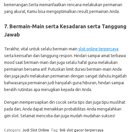
kemenangan.Serta memanfaatkan rencana melakukan permainan
yang akurat, Kamu bisa mengoptimalkan result permainan Anda.
7. Bermain-Main serta Kesadaran serta Tanggung
Jawab
Terakhir, vital untuk selalu bermain-main
slot online terpercaya
serta keinsafan dan tanggung respon. Hindari sampai amat terbawa
mood saat bermain-main dan juga selalu hafal guna melakukan
permainan bersama arif. Putuskan limit durasi bermain-main Anda
dan juga jauhi melakukan permainan dengan sangat dahulu.Ingatlah
bahwasanya permainan judi hanyalah guna hiburan, hindari sampai
beralih rutinitas apa merugikan kepada diri Anda.
Dengan mempersiapkan diri cocok serta tips dan juga tipu muslihat
pada dari, Anda dapat menaikkan probabilitas Anda mengalahkan
gim slot. Selamat mencoba dan juga mudah-mudahan sukses!
Category:
Judi Slot Online
Tag:
link slot gacor terpercaya