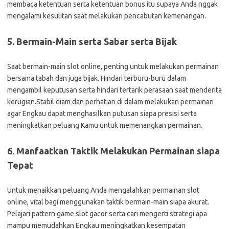
membaca ketentuan serta ketentuan bonus itu supaya Anda nggak
mengalami kesulitan saat melakukan pencabutan kemenangan.
5. Bermain-Main serta Sabar serta Bijak
Saat bermain-main slot online, penting untuk melakukan permainan
bersama tabah dan juga bijak. Hindari terburu-buru dalam
mengambil keputusan serta hindari tertarik perasaan saat menderita
kerugian.Stabil diam dan perhatian di dalam melakukan permainan
agar Engkau dapat menghasilkan putusan siapa presisi serta
meningkatkan peluang Kamu untuk memenangkan permainan.
6. Manfaatkan Taktik Melakukan Permainan siapa
Tepat
Untuk menaikkan peluang Anda mengalahkan permainan slot
online, vital bagi menggunakan taktik bermain-main siapa akurat.
Pelajari pattern game slot gacor serta cari mengerti strategi apa
mampu memudahkan Engkau meningkatkan kesempatan