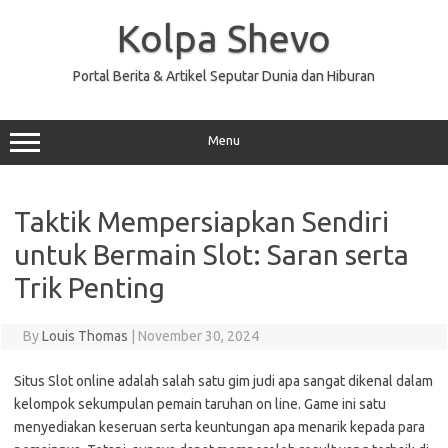
Skip
to
Kolpa Shevo
content
Portal Berita & Artikel Seputar Dunia dan Hiburan
Menu
Taktik Mempersiapkan Sendiri
untuk Bermain Slot: Saran serta
Trik Penting
By
Louis Thomas
|
November 30, 2024
Situs Slot online adalah salah satu gim judi apa sangat dikenal dalam
kelompok sekumpulan pemain taruhan on line. Game ini satu
menyediakan keseruan serta keuntungan apa menarik kepada para