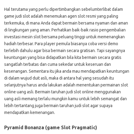
Hal terutama yang perlu dipertimbangkan sebelumterlibat dalam
game judi slot adalah menemukan agen slot resmi yang paling
terkemuka, di mana Anda dapat bermain bersama nyaman dan aman
di lingkungan yang aman. Perhatikan baik-baik rasio pengembalian
investasi mesin slot bersama peluang tinggi untuk memenangkan
hadiah terbesar. Para player pemula biasanya coba versi demo
terlebih dahulu agar bisa bermain secara gratisan. Tapi sayangnya
keuntungan yang bisa didapatkan bila kita bermain secara gratis
sangatlah terbatas dan cuma sekedar untuk keseruan dan
kesenangan. Sementara itu jika anda mau mendapatkan keuntungan
di dalam wujud duit asli, maka di antara hal yang sesudah itu
selanjutnya harus anda lakukan adalah menentukan permainan slot
online uang asli. Bermain taruhan judi slot online menggunakan
uang asli memang terlalu mungkin kamu untuk lebih semangat dan
lebih tertantang juga bermain taruhan judi slot agar supaya
mendapatkan kemenangan.
Pyramid Bonanza (game Slot Pragmatic)