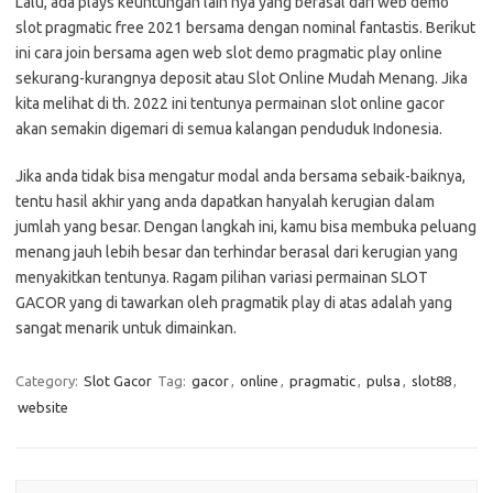
Lalu, ada plays keuntungan lain nya yang berasal dari web demo
slot pragmatic free 2021 bersama dengan nominal fantastis. Berikut
ini cara join bersama agen web slot demo pragmatic play online
sekurang-kurangnya deposit atau Slot Online Mudah Menang. Jika
kita melihat di th. 2022 ini tentunya permainan slot online gacor
akan semakin digemari di semua kalangan penduduk Indonesia.
Jika anda tidak bisa mengatur modal anda bersama sebaik-baiknya,
tentu hasil akhir yang anda dapatkan hanyalah kerugian dalam
jumlah yang besar. Dengan langkah ini, kamu bisa membuka peluang
menang jauh lebih besar dan terhindar berasal dari kerugian yang
menyakitkan tentunya. Ragam pilihan variasi permainan SLOT
GACOR yang di tawarkan oleh pragmatik play di atas adalah yang
sangat menarik untuk dimainkan.
Category:
Slot Gacor
Tag:
gacor
,
online
,
pragmatic
,
pulsa
,
slot88
,
website