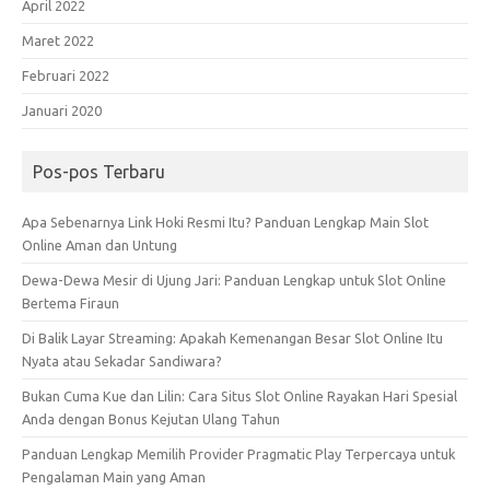
April 2022
Maret 2022
Februari 2022
Januari 2020
Pos-pos Terbaru
Apa Sebenarnya Link Hoki Resmi Itu? Panduan Lengkap Main Slot
Online Aman dan Untung
Dewa-Dewa Mesir di Ujung Jari: Panduan Lengkap untuk Slot Online
Bertema Firaun
Di Balik Layar Streaming: Apakah Kemenangan Besar Slot Online Itu
Nyata atau Sekadar Sandiwara?
Bukan Cuma Kue dan Lilin: Cara Situs Slot Online Rayakan Hari Spesial
Anda dengan Bonus Kejutan Ulang Tahun
Panduan Lengkap Memilih Provider Pragmatic Play Terpercaya untuk
Pengalaman Main yang Aman