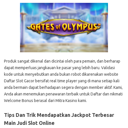
Produk sangat dikenal dan dicintai oleh para pemain, dan berharap
dapat memperluas jangkauan ke pasar yang lebih baru. Validasi
kode untuk menyebutkan anda bukan robot dikarenakan website
Daftar Slot Gacor bersifat real time player yang di mana setiap kali
anda bermain dapat berhadapan segera dengan member aktif. Kami,
Anda akan menemukan penawaran terbaik untuk Daftar dan nikmati
Welcome Bonus berasal dari Mitra Kasino kami.
Tips Dan Trik Mendapatkan Jackpot Terbesar
Main Judi Slot Online