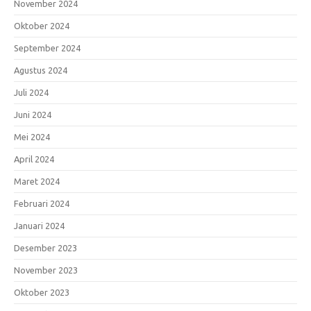
November 2024
Oktober 2024
September 2024
Agustus 2024
Juli 2024
Juni 2024
Mei 2024
April 2024
Maret 2024
Februari 2024
Januari 2024
Desember 2023
November 2023
Oktober 2023