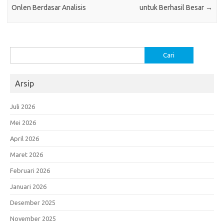
Onlen Berdasar Analisis
untuk Berhasil Besar
→
Cari
untuk:
Arsip
Juli 2026
Mei 2026
April 2026
Maret 2026
Februari 2026
Januari 2026
Desember 2025
November 2025