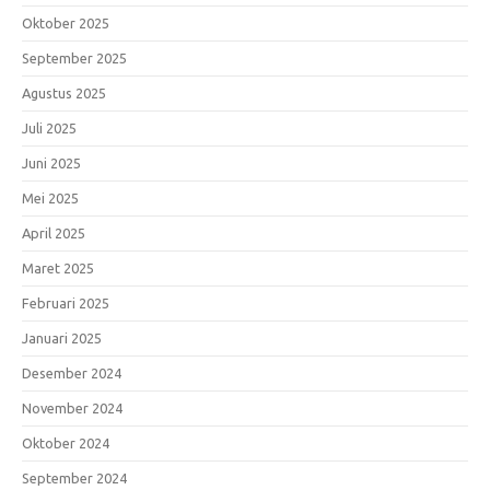
Oktober 2025
September 2025
Agustus 2025
Juli 2025
Juni 2025
Mei 2025
April 2025
Maret 2025
Februari 2025
Januari 2025
Desember 2024
November 2024
Oktober 2024
September 2024