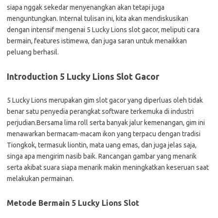
siapa nggak sekedar menyenangkan akan tetapi juga
menguntungkan. Internal tulisan ini, kita akan mendiskusikan
dengan intensif mengenai 5 Lucky Lions slot gacor, meliputi cara
bermain, features istimewa, dan juga saran untuk menaikkan
peluang berhasil.
Introduction 5 Lucky Lions Slot Gacor
5 Lucky Lions merupakan gim slot gacor yang diperluas oleh tidak
benar satu penyedia perangkat software terkemuka di industri
perjudian.Bersama lima roll serta banyak jalur kemenangan, gim ini
menawarkan bermacam-macam ikon yang terpacu dengan tradisi
Tiongkok, termasuk liontin, mata uang emas, dan juga jelas saja,
singa apa mengirim nasib baik. Rancangan gambar yang menarik
serta akibat suara siapa menarik makin meningkatkan keseruan saat
melakukan permainan.
Metode Bermain 5 Lucky Lions Slot