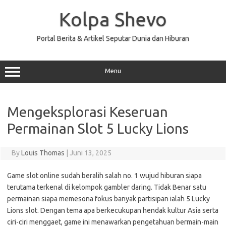
Skip
to
Kolpa Shevo
content
Portal Berita & Artikel Seputar Dunia dan Hiburan
Menu
Mengeksplorasi Keseruan
Permainan Slot 5 Lucky Lions
By
Louis Thomas
|
Juni 13, 2025
Game slot online sudah beralih salah no. 1 wujud hiburan siapa
terutama terkenal di kelompok gambler daring. Tidak Benar satu
permainan siapa memesona fokus banyak partisipan ialah 5 Lucky
Lions slot. Dengan tema apa berkecukupan hendak kultur Asia serta
ciri-ciri menggaet, game ini menawarkan pengetahuan bermain-main