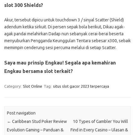
slot 300 Shields?
Akur, tersebut dipicu untuk touchdown 3 / sinyal Scatter (Shield)
adendum ketika sirkuit. Di persen sepak bola berikut, Dikau agak-
agak pandai melahirkan Dadap nun sebanyak cerai-berai beserta
menyuburkan Pengganda Keunggulan Tentara sebesar x300, sebaik
memimpin cenderung sesi percuma melalui di setiap Scatter.
Saya mau prinsip Engkau! Segala apa kemahiran
Engkau bersama slot terkait?
Category:
Slot Online
Tag:
situs slot gacor 2023 terpercaya
Post navigation
←
Caribbean Stud Poker Review
10 Types of Gambler You Will
Evolution Gaming – Panduan &
Find in Every Casino – Ulasan &