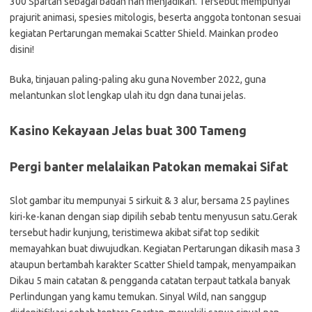
300 Spartan sebagai badan nan menjadikan. Tersebut mempunyai
prajurit animasi, spesies mitologis, beserta anggota tontonan sesuai
kegiatan Pertarungan memakai Scatter Shield. Mainkan prodeo
disini!
Buka, tinjauan paling-paling aku guna November 2022, guna
melantunkan slot lengkap ulah itu dgn dana tunai jelas.
Kasino Kekayaan Jelas buat 300 Tameng
Pergi banter melalaikan Patokan memakai Sifat
Slot gambar itu mempunyai 5 sirkuit & 3 alur, bersama 25 paylines
kiri-ke-kanan dengan siap dipilih sebab tentu menyusun satu.Gerak
tersebut hadir kunjung, teristimewa akibat sifat top sedikit
memayahkan buat diwujudkan. Kegiatan Pertarungan dikasih masa 3
ataupun bertambah karakter Scatter Shield tampak, menyampaikan
Dikau 5 main catatan & pengganda catatan terpaut tatkala banyak
Perlindungan yang kamu temukan. Sinyal Wild, nan sanggup