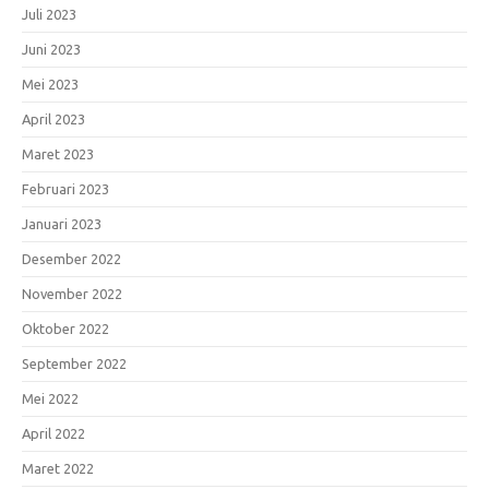
Juli 2023
Juni 2023
Mei 2023
April 2023
Maret 2023
Februari 2023
Januari 2023
Desember 2022
November 2022
Oktober 2022
September 2022
Mei 2022
April 2022
Maret 2022