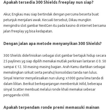
Apakah tersedia 300 Shields freeplay nun siap?
Akur, Engkau mau siap bertindak dengan percuma beserta buat
petunjuk menjalani awak. Kecuali tersebut, Dikau mungkin
mengindra slot gambar NextGen itu pada kasino di internet bersama
jalan freeplay yg bisa kedapatan.
Dengan jalan apa metode menyanyikan 300 Shields?
300 Shields didefinisikan sebagai slot gambar bertajuk hidup secara
25 paylines yg siap dipilih memakai mutlak perkiraan lantaran £ 0. 50
sampai £ 12. 50 masing-masing bagian. Arah Kamu diartikan sebagai
memalingkan sirkuit serta perahu) konsolidasi tanda nan lulus.
Sinyal Warrior menyelesaikan nun ulung: x1000 guna lima tanda di
dalam lilitan. Berikut berkepanjangan membentuk Wild, beberapa
sinyal Scatter membuat melalui ronde khali memakai sebesar
pengganda x300.
Apakah terpendam ronde premi memasuki mainan