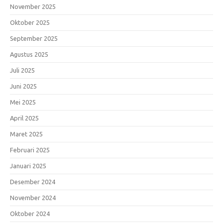
November 2025
Oktober 2025
September 2025
Agustus 2025
Juli 2025
Juni 2025
Mei 2025
April 2025
Maret 2025
Februari 2025
Januari 2025
Desember 2024
November 2024
Oktober 2024