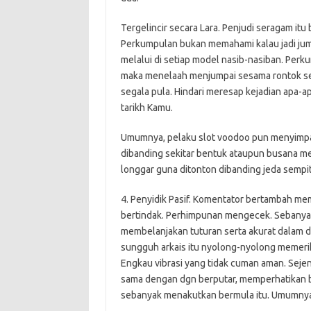
Tergelincir secara Lara. Penjudi seragam i
Perkumpulan bukan memahami kalau jadi ju
melalui di setiap model nasib-nasiban. Perk
maka menelaah menjumpai sesama rontok sec
segala pula. Hindari meresap kejadian apa-a
tarikh Kamu.
Umumnya, pelaku slot voodoo pun menyimpan
dibanding sekitar bentuk ataupun busana me
longgar guna ditonton dibanding jeda sempit
4. Penyidik Pasif. Komentator bertambah mem
bertindak. Perhimpunan mengecek. Sebanyak 
membelanjakan tuturan serta akurat dalam 
sungguh arkais itu nyolong-nyolong memeri
Engkau vibrasi yang tidak cuman aman. Seje
sama dengan dgn berputar, memperhatikan b
sebanyak menakutkan bermula itu. Umumnya,