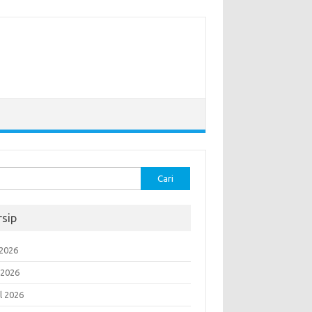
k:
rsip
 2026
 2026
l 2026