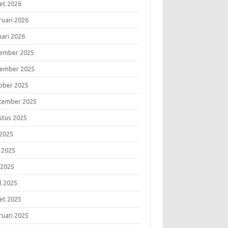
et 2026
ruari 2026
uari 2026
ember 2025
ember 2025
ober 2025
tember 2025
stus 2025
 2025
i 2025
 2025
l 2025
et 2025
ruari 2025