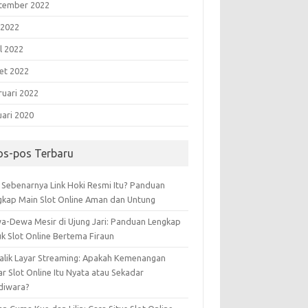
tember 2022
 2022
l 2022
et 2022
ruari 2022
uari 2020
os-pos Terbaru
 Sebenarnya Link Hoki Resmi Itu? Panduan
gkap Main Slot Online Aman dan Untung
a-Dewa Mesir di Ujung Jari: Panduan Lengkap
uk Slot Online Bertema Firaun
Balik Layar Streaming: Apakah Kemenangan
r Slot Online Itu Nyata atau Sekadar
diwara?