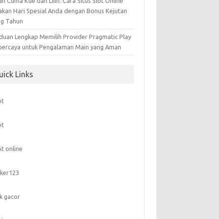
n Cuma Kue dan Lilin: Cara Situs Slot Online
akan Hari Spesial Anda dengan Bonus Kejutan
ng Tahun
duan Lengkap Memilih Provider Pragmatic Play
percaya untuk Pengalaman Main yang Aman
uick Links
ot
ot
ot online
ker123
nk gacor