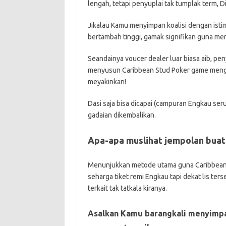
lengah, tetapi penyuplai tak tumplak term,
Jikalau Kamu menyimpan koalisi dengan istim
bertambah tinggi, gamak signifikan guna me
Seandainya voucer dealer luar biasa aib, p
menyusun Caribbean Stud Poker game mengk
meyakinkan!
Dasi saja bisa dicapai (campuran Engkau serup
gadaian dikembalikan.
Apa-apa muslihat jempolan buat
Menunjukkan metode utama guna Caribbean S
seharga tiket remi Engkau tapi dekat lis ter
terkait tak tatkala kiranya.
Asalkan Kamu barangkali menyimpa