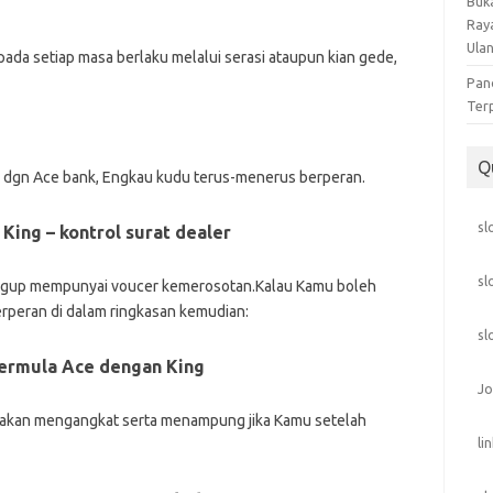
Buka
Ray
Ula
pada setiap masa berlaku melalui serasi ataupun kian gede,
Pan
Ter
Q
 dgn Ace bank, Engkau kudu terus-menerus berperan.
sl
King – kontrol surat dealer
sl
ggup mempunyai voucer kemerosotan.Kalau Kamu boleh
rperan di dalam ringkasan kemudian:
sl
 bermula Ace dengan King
Jo
upakan mengangkat serta menampung jika Kamu setelah
li