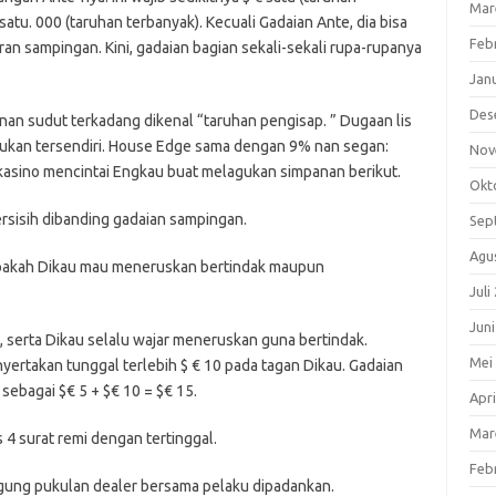
Mar
atu. 000 (taruhan terbanyak). Kecuali Gadaian Ante, dia bisa
Feb
n sampingan. Kini, gadaian bagian sekali-sekali rupa-rupanya
Jan
Des
n sudut terkadang dikenal “taruhan pengisap. ” Dugaan lis
bukan tersendiri. House Edge sama dengan 9% nan segan:
Nov
sino mencintai Engkau buat melagukan simpanan berikut.
Okt
rsisih dibanding gadaian sampingan.
Sep
Agu
pakah Dikau mau meneruskan bertindak maupun
Juli
Jun
5, serta Dikau selalu wajar meneruskan guna bertindak.
Mei
yertakan tunggal terlebih $ € 10 pada tagan Dikau. Gadaian
i sebagai $€ 5 + $€ 10 = $€ 15.
Apri
Mar
4 surat remi dengan tertinggal.
Feb
ggung pukulan dealer bersama pelaku dipadankan.