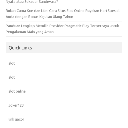
Nyata atau Sekadar Sandiwara?
Bukan Cuma Kue dan Lilin: Cara Situs Slot Online Rayakan Hari Spesial
Anda dengan Bonus Kejutan Ulang Tahun
Panduan Lengkap Memilih Provider Pragmatic Play Terpercaya untuk
Pengalaman Main yang Aman
Quick Links
slot
slot
slot online
Joker123
link gacor