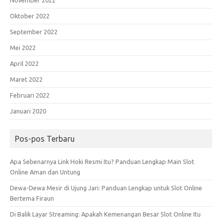
Oktober 2022
September 2022
Mei 2022
April 2022
Maret 2022
Februari 2022
Januari 2020
Pos-pos Terbaru
Apa Sebenarnya Link Hoki Resmi Itu? Panduan Lengkap Main Slot
Online Aman dan Untung
Dewa-Dewa Mesir di Ujung Jari: Panduan Lengkap untuk Slot Online
Bertema Firaun
Di Balik Layar Streaming: Apakah Kemenangan Besar Slot Online Itu