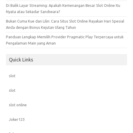
Di Balik Layar Streaming: Apakah Kemenangan Besar Slot Online Itu
Nyata atau Sekadar Sandiwara?
Bukan Cuma Kue dan Lilin: Cara Situs Slot Online Rayakan Hari Spesial
Anda dengan Bonus Kejutan Ulang Tahun
Panduan Lengkap Memilih Provider Pragmatic Play Terpercaya untuk
Pengalaman Main yang Aman
Quick Links
slot
slot
slot online
Joker123