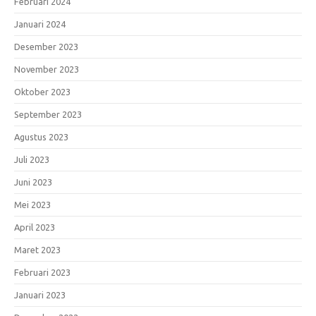
Februari 2024
Januari 2024
Desember 2023
November 2023
Oktober 2023
September 2023
Agustus 2023
Juli 2023
Juni 2023
Mei 2023
April 2023
Maret 2023
Februari 2023
Januari 2023