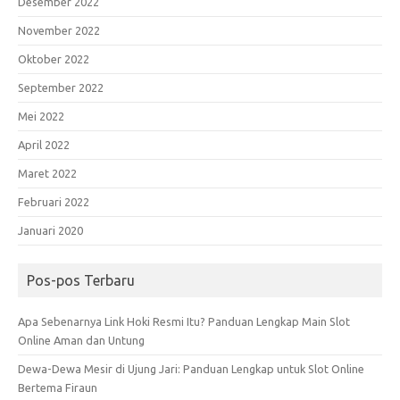
Desember 2022
November 2022
Oktober 2022
September 2022
Mei 2022
April 2022
Maret 2022
Februari 2022
Januari 2020
Pos-pos Terbaru
Apa Sebenarnya Link Hoki Resmi Itu? Panduan Lengkap Main Slot
Online Aman dan Untung
Dewa-Dewa Mesir di Ujung Jari: Panduan Lengkap untuk Slot Online
Bertema Firaun