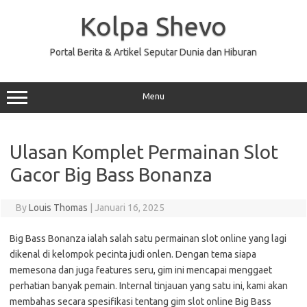
Skip
to
Kolpa Shevo
content
Portal Berita & Artikel Seputar Dunia dan Hiburan
Menu
Ulasan Komplet Permainan Slot
Gacor Big Bass Bonanza
By
Louis Thomas
|
Januari 16, 2025
Big Bass Bonanza ialah salah satu permainan slot online yang lagi
dikenal di kelompok pecinta judi onlen. Dengan tema siapa
memesona dan juga features seru, gim ini mencapai menggaet
perhatian banyak pemain. Internal tinjauan yang satu ini, kami akan
membahas secara spesifikasi tentang gim slot online Big Bass