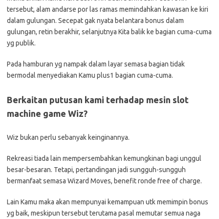
tersebut, alam andarse por las ramas memindahkan kawasan ke kiri
dalam gulungan. Secepat gak nyata belantara bonus dalam
gulungan, retin berakhir, selanjutnya Kita balik ke bagian cuma-cuma
yg publik.
Pada hamburan yg nampak dalam layar semasa bagian tidak
bermodal menyediakan Kamu plus1 bagian cuma-cuma.
Berkaitan putusan kami terhadap mesin slot
machine game Wiz?
Wiz bukan perlu sebanyak keinginannya.
Rekreasi tiada lain mempersembahkan kemungkinan bagi unggul
besar-besaran. Tetapi, pertandingan jadi sungguh-sungguh
bermanfaat semasa Wizard Moves, benefit ronde free of charge.
Lain Kamu maka akan mempunyai kemampuan utk memimpin bonus
yg baik, meskipun tersebut terutama pasal memutar semua naga