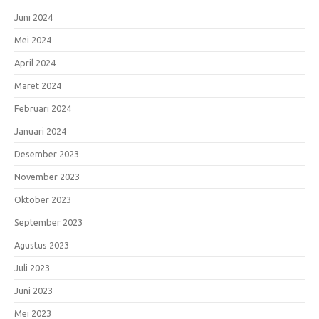
Juni 2024
Mei 2024
April 2024
Maret 2024
Februari 2024
Januari 2024
Desember 2023
November 2023
Oktober 2023
September 2023
Agustus 2023
Juli 2023
Juni 2023
Mei 2023