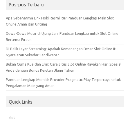
Pos-pos Terbaru
Apa Sebenarnya Link Hoki Resmi Itu? Panduan Lengkap Main Slot
Online Aman dan Untung
Dewa-Dewa Mesir di Ujung Jari: Panduan Lengkap untuk Slot Online
Bertema Firaun
Di Balik Layar Streaming: Apakah Kemenangan Besar Slot Online Itu
Nyata atau Sekadar Sandiwara?
Bukan Cuma Kue dan Lilin: Cara Situs Slot Online Rayakan Hari Spesial
Anda dengan Bonus Kejutan Ulang Tahun
Panduan Lengkap Memilih Provider Pragmatic Play Terpercaya untuk
Pengalaman Main yang Aman
Quick Links
slot