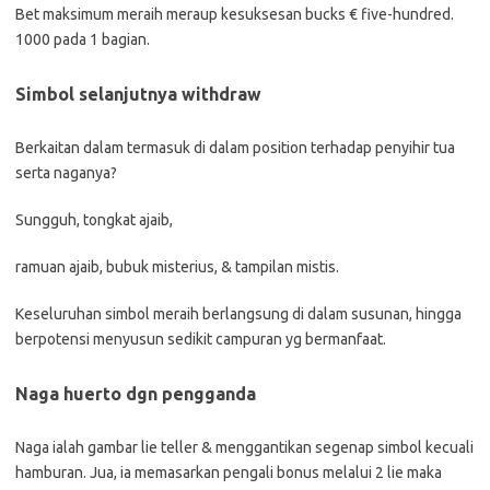
Bet maksimum meraih meraup kesuksesan bucks € five-hundred.
1000 pada 1 bagian.
Simbol selanjutnya withdraw
Berkaitan dalam termasuk di dalam position terhadap penyihir tua
serta naganya?
Sungguh, tongkat ajaib,
ramuan ajaib, bubuk misterius, & tampilan mistis.
Keseluruhan simbol meraih berlangsung di dalam susunan, hingga
berpotensi menyusun sedikit campuran yg bermanfaat.
Naga huerto dgn pengganda
Naga ialah gambar lie teller & menggantikan segenap simbol kecuali
hamburan. Jua, ia memasarkan pengali bonus melalui 2 lie maka