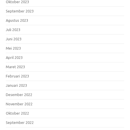
Oktober 2023
September 2023
Agustus 2023
Juli 2023
Juni 2023
Mei 2023
April 2023
Maret 2023
Februari 2023
Januari 2023
Desember 2022
November 2022
Oktober 2022
September 2022