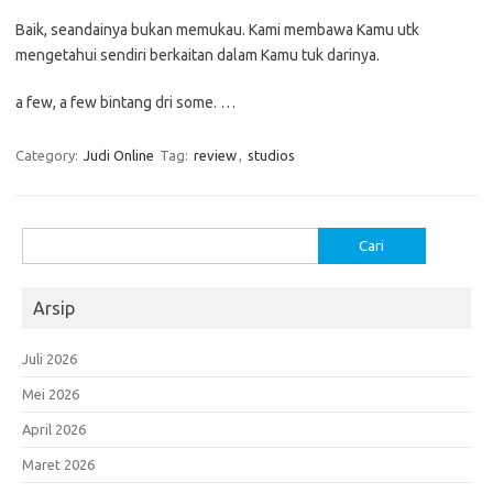
Baik, seandainya bukan memukau. Kami membawa Kamu utk
mengetahui sendiri berkaitan dalam Kamu tuk darinya.
a few, a few bintang dri some. …
Category:
Judi Online
Tag:
review
,
studios
Cari
untuk:
Arsip
Juli 2026
Mei 2026
April 2026
Maret 2026