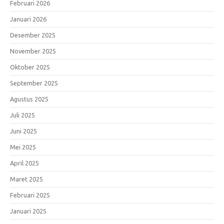
Februari 2026
Januari 2026
Desember 2025
November 2025
Oktober 2025
September 2025
Agustus 2025
Juli 2025
Juni 2025
Mei 2025
April 2025
Maret 2025
Februari 2025
Januari 2025