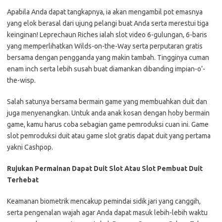
Apabila Anda dapat tangkapnya, ia akan mengambil pot emasnya
yang elok berasal dari ujung pelangi buat Anda serta merestui tiga
keinginan! Leprechaun Riches ialah slot video 6-gulungan, 6-baris
yang memperlihatkan Wilds-on-the-Way serta perputaran gratis
bersama dengan pengganda yang makin tambah. Tingginya cuman
enam inch serta lebih susah buat diamankan dibanding impian-o’-
the-wisp.
Salah satunya bersama bermain game yang membuahkan duit dan
juga menyenangkan. Untuk anda anak kosan dengan hoby bermain
game, kamu harus coba sebagian game pemroduksi cuan ini. Game
slot pemroduksi duit atau game slot gratis dapat duit yang pertama
yakni Cashpop.
Rujukan Permainan Dapat Duit Slot Atau Slot Pembuat Duit
Terhebat
Keamanan biometrik mencakup pemindai sidik jari yang canggih,
serta pengenalan wajah agar Anda dapat masuk lebih-lebih waktu