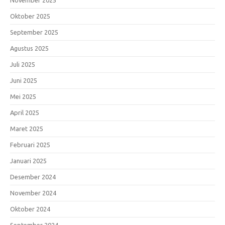
November 2025
Oktober 2025
September 2025
Agustus 2025
Juli 2025
Juni 2025
Mei 2025
April 2025
Maret 2025
Februari 2025
Januari 2025
Desember 2024
November 2024
Oktober 2024