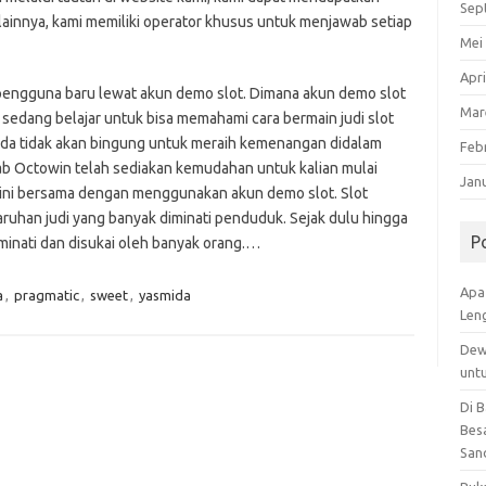
Sep
eb lainnya, kami memiliki operator khusus untuk menjawab setiap
Mei
Apri
engguna baru lewat akun demo slot. Dimana akun demo slot
Mar
sedang belajar untuk bisa memahami cara bermain judi slot
anda tidak akan bingung untuk meraih kemenangan didalam
Feb
bab Octowin telah sediakan kemudahan untuk kalian mulai
Jan
li ini bersama dengan menggunakan akun demo slot. Slot
ruhan judi yang banyak diminati penduduk. Sejak dulu hingga
P
minati dan disukai oleh banyak orang.…
Apa
a
,
pragmatic
,
sweet
,
yasmida
Len
Dew
unt
Di 
Besa
San