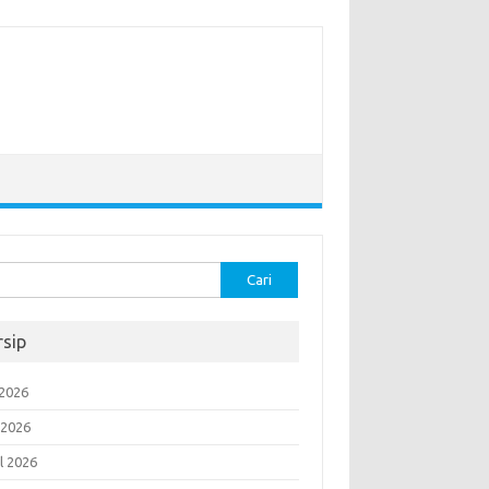
k:
rsip
 2026
 2026
l 2026