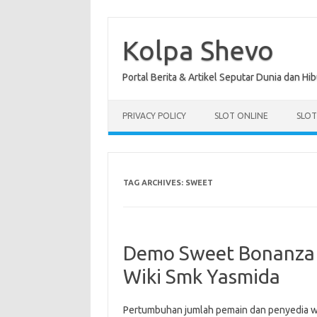
Skip
to
content
Kolpa Shevo
Portal Berita & Artikel Seputar Dunia dan Hi
PRIVACY POLICY
SLOT ONLINE
SLO
TAG ARCHIVES:
SWEET
Demo Sweet Bonanza S
Wiki Smk Yasmida
Pertumbuhan jumlah pemain dan penyedia w