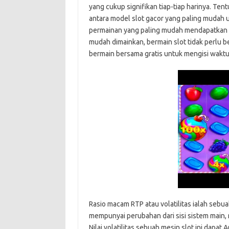
yang cukup signifikan tiap-tiap harinya. Ten
antara model slot gacor yang paling mudah u
permainan yang paling mudah mendapatkan 
mudah dimainkan, bermain slot tidak perlu be
bermain bersama gratis untuk mengisi waktu 
Rasio macam RTP atau volatilitas ialah seb
mempunyai perubahan dari sisi sistem main,
Nilai volatilitas sebuah mesin slot ini dapa