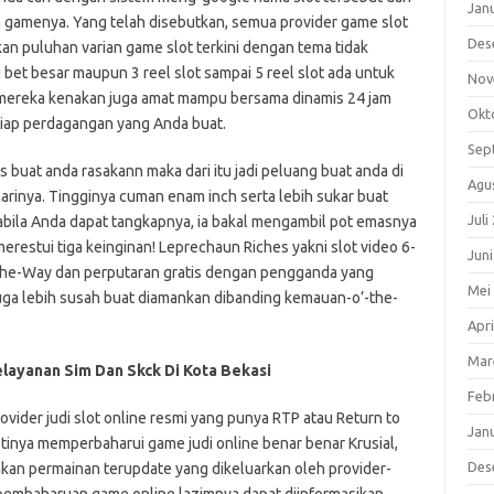
Jan
a gamenya. Yang telah disebutkan, semua provider game slot
Des
 kan puluhan varian game slot terkini dengan tema tidak
i bet besar maupun 3 reel slot sampai 5 reel slot ada untuk
Nov
 mereka kenakan juga amat mampu bersama dinamis 24 jam
Okt
iap perdagangan yang Anda buat.
Sep
 buat anda rasakann maka dari itu jadi peluang buat anda di
Agu
 harinya. Tingginya cuman enam inch serta lebih sukar buat
Juli
abila Anda dapat tangkapnya, ia bakal mengambil pot emasnya
erestui tiga keinginan! Leprechaun Riches yakni slot video 6-
Jun
-the-Way dan perputaran gratis dengan pengganda yang
Mei
uga lebih susah buat diamankan dibanding kemauan-o’-the-
Apri
Mar
Pelayanan Sim Dan Skck Di Kota Bekasi
Feb
ider judi slot online resmi yang punya RTP atau Return to
Jan
 pastinya memperbaharui game judi online benar benar Krusial,
Des
kan permainan terupdate yang dikeluarkan oleh provider-