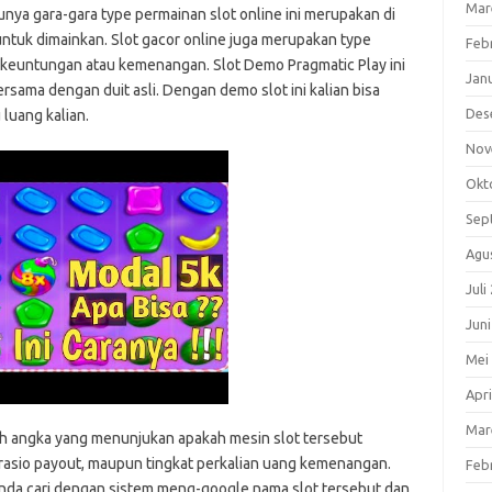
Mar
tunya gara-gara type permainan slot online ini merupakan di
ntuk dimainkan. Slot gacor online juga merupakan type
Feb
keuntungan atau kemenangan. Slot Demo Pragmatic Play ini
Jan
rsama dengan duit asli. Dengan demo slot ini kalian bisa
Des
luang kalian.
Nov
Okt
Sep
Agu
Juli
Jun
Mei
Apri
Mar
uah angka yang menunjukan apakah mesin slot tersebut
 rasio payout, maupun tingkat perkalian uang kemenangan.
Feb
t Anda cari dengan sistem meng-google nama slot tersebut dan