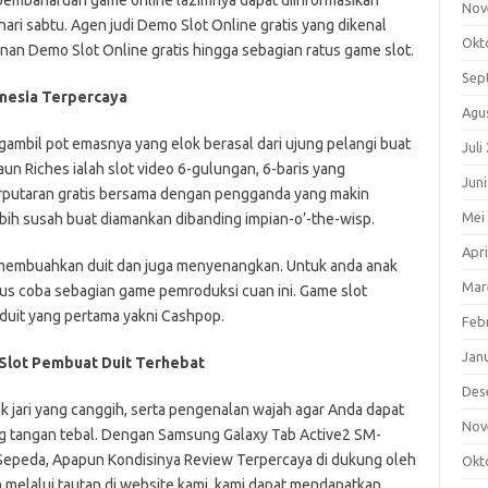
i pembaharuan game online lazimnya dapat diinformasikan
Nov
ari sabtu. Agen judi Demo Slot Online gratis yang dikenal
Okt
n Demo Slot Online gratis hingga sebagian ratus game slot.
Sep
onesia Terpercaya
Agu
gambil pot emasnya yang elok berasal dari ujung pelangi buat
Juli
un Riches ialah slot video 6-gulungan, 6-baris yang
Jun
rputaran gratis bersama dengan pengganda yang makin
Mei
bih susah buat diamankan dibanding impian-o’-the-wisp.
Apri
membuahkan duit dan juga menyenangkan. Untuk anda anak
Mar
s coba sebagian game pemroduksi cuan ini. Game slot
 duit yang pertama yakni Cashpop.
Feb
Jan
 Slot Pembuat Duit Terhebat
Des
 jari yang canggih, serta pengenalan wajah agar Anda dapat
Nov
g tangan tebal. Dengan Samsung Galaxy Tab Active2 SM-
Sepeda, Apapun Kondisinya Review Terpercaya di dukung oleh
Okt
 melalui tautan di website kami, kami dapat mendapatkan