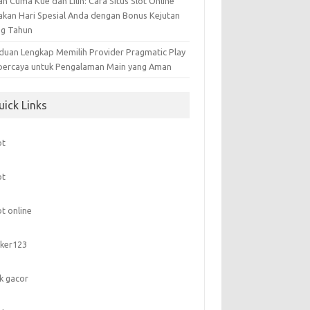
n Cuma Kue dan Lilin: Cara Situs Slot Online
akan Hari Spesial Anda dengan Bonus Kejutan
ng Tahun
duan Lengkap Memilih Provider Pragmatic Play
percaya untuk Pengalaman Main yang Aman
uick Links
ot
ot
ot online
ker123
nk gacor