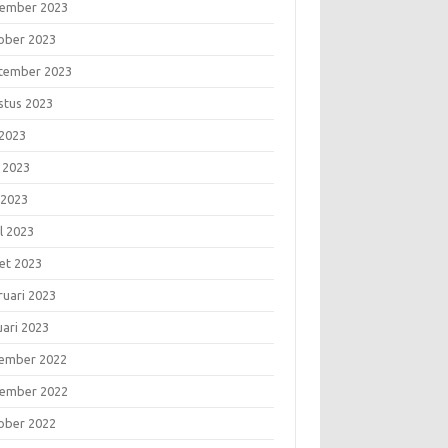
ember 2023
ober 2023
tember 2023
stus 2023
 2023
i 2023
 2023
l 2023
et 2023
ruari 2023
uari 2023
ember 2022
ember 2022
ober 2022