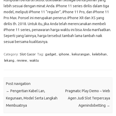
Kumpulan berita tersebut disediakan sebagai berita pilihan yang
lebih sesuai dengan minat Anda. IPhone 11 series dirilis dalam tiga
model, meliputi iPhone 11 “reguler”, iPhone 11 Pro, dan iPhone 11
Pro Max. Ponsel ini merupakan penerus iPhone XR dan XS yang
dirilis th. 2018. Untuk itu, jika Anda telah merencanakan membeli
iPhone 11 series, penawaran harga waktu ini bisa Anda manfaatkan.
Seperti yang lainnya, harga tersebut tambah lama tambah naik
sesuai bersama kualitasnya.
Category:
Slot Gacor
Tag:
gadget
,
iphone
,
kekurangan
,
kelebihan
,
lekang
,
review
,
waktu
Post navigation
←
Pengertian Kabel Lan,
Pragmatic Play Demo ~ Web
Kegunaan, Model Serta Langkah
Agen Judi Slot Terpercaya
Membuatnya
Agenindobetting
→