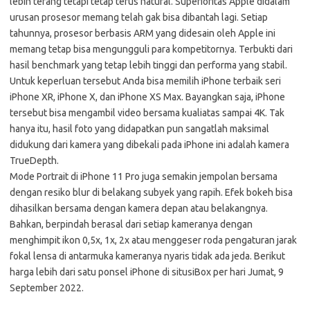
lebih terang tetapi tetap terus natural. Superioritas Apple didalam
urusan prosesor memang telah gak bisa dibantah lagi. Setiap
tahunnya, prosesor berbasis ARM yang didesain oleh Apple ini
memang tetap bisa mengungguli para kompetitornya. Terbukti dari
hasil benchmark yang tetap lebih tinggi dan performa yang stabil.
Untuk keperluan tersebut Anda bisa memilih iPhone terbaik seri
iPhone XR, iPhone X, dan iPhone XS Max. Bayangkan saja, iPhone
tersebut bisa mengambil video bersama kualiatas sampai 4K. Tak
hanya itu, hasil foto yang didapatkan pun sangatlah maksimal
didukung dari kamera yang dibekali pada iPhone ini adalah kamera
TrueDepth.
Mode Portrait di iPhone 11 Pro juga semakin jempolan bersama
dengan resiko blur di belakang subyek yang rapih. Efek bokeh bisa
dihasilkan bersama dengan kamera depan atau belakangnya.
Bahkan, berpindah berasal dari setiap kameranya dengan
menghimpit ikon 0,5x, 1x, 2x atau menggeser roda pengaturan jarak
fokal lensa di antarmuka kameranya nyaris tidak ada jeda. Berikut
harga lebih dari satu ponsel iPhone di situsiBox per hari Jumat, 9
September 2022.