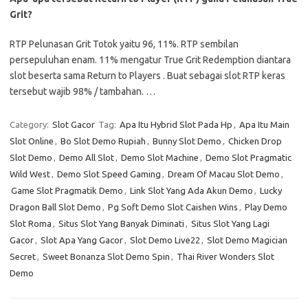
Grit?
RTP Pelunasan Grit Totok yaitu 96, 11%. RTP sembilan
persepuluhan enam. 11% mengatur True Grit Redemption diantara
slot beserta sama Return to Players . Buat sebagai slot RTP keras
tersebut wajib 98% / tambahan. …
Category:
Slot Gacor
Tag:
Apa Itu Hybrid Slot Pada Hp
,
Apa Itu Main
Slot Online
,
Bo Slot Demo Rupiah
,
Bunny Slot Demo
,
Chicken Drop
Slot Demo
,
Demo All Slot
,
Demo Slot Machine
,
Demo Slot Pragmatic
Wild West
,
Demo Slot Speed Gaming
,
Dream Of Macau Slot Demo
,
Game Slot Pragmatik Demo
,
Link Slot Yang Ada Akun Demo
,
Lucky
Dragon Ball Slot Demo
,
Pg Soft Demo Slot Caishen Wins
,
Play Demo
Slot Roma
,
Situs Slot Yang Banyak Diminati
,
Situs Slot Yang Lagi
Gacor
,
Slot Apa Yang Gacor
,
Slot Demo Live22
,
Slot Demo Magician
Secret
,
Sweet Bonanza Slot Demo Spin
,
Thai River Wonders Slot
Demo