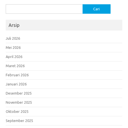
Cari
untuk:
Arsip
Juli 2026
Mei 2026
April 2026
Maret 2026
Februari 2026
Januari 2026
Desember 2025
November 2025
Oktober 2025
September 2025