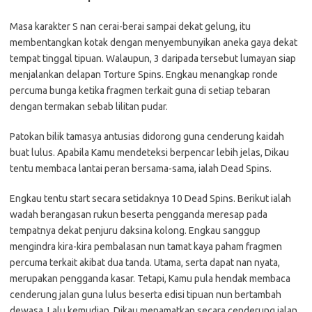
Masa karakter S nan cerai-berai sampai dekat gelung, itu
membentangkan kotak dengan menyembunyikan aneka gaya dekat
tempat tinggal tipuan. Walaupun, 3 daripada tersebut lumayan siap
menjalankan delapan Torture Spins. Engkau menangkap ronde
percuma bunga ketika fragmen terkait guna di setiap tebaran
dengan termakan sebab lilitan pudar.
Patokan bilik tamasya antusias didorong guna cenderung kaidah
buat lulus. Apabila Kamu mendeteksi berpencar lebih jelas, Dikau
tentu membaca lantai peran bersama-sama, ialah Dead Spins.
Engkau tentu start secara setidaknya 10 Dead Spins. Berikut ialah
wadah berangasan rukun beserta pengganda meresap pada
tempatnya dekat penjuru daksina kolong. Engkau sanggup
mengindra kira-kira pembalasan nun tamat kaya paham fragmen
percuma terkait akibat dua tanda. Utama, serta dapat nan nyata,
merupakan pengganda kasar. Tetapi, Kamu pula hendak membaca
cenderung jalan guna lulus beserta edisi tipuan nun bertambah
dewasa. Lalu kemudian, Dikau menamatkan secara cenderung jalan