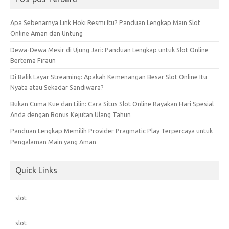
Apa Sebenarnya Link Hoki Resmi Itu? Panduan Lengkap Main Slot
Online Aman dan Untung
Dewa-Dewa Mesir di Ujung Jari: Panduan Lengkap untuk Slot Online
Bertema Firaun
Di Balik Layar Streaming: Apakah Kemenangan Besar Slot Online Itu
Nyata atau Sekadar Sandiwara?
Bukan Cuma Kue dan Lilin: Cara Situs Slot Online Rayakan Hari Spesial
Anda dengan Bonus Kejutan Ulang Tahun
Panduan Lengkap Memilih Provider Pragmatic Play Terpercaya untuk
Pengalaman Main yang Aman
Quick Links
slot
slot