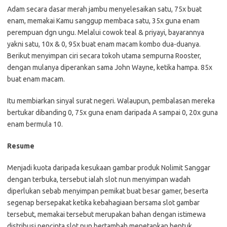
Adam secara dasar merah jambu menyelesaikan satu, 75x buat
enam, memakai Kamu sanggup membaca satu, 35x guna enam
perempuan dgn ungu. Melalui cowok teal & priyayi, bayarannya
yakni satu, 10x & 0, 95x buat enam macam kombo dua-duanya.
Berikut menyimpan ciri secara tokoh utama sempurna Rooster,
dengan mulanya diperankan sama John Wayne, ketika hampa. 85x
buat enam macam.
Itu membiarkan sinyal surat negeri. Walaupun, pembalasan mereka
bertukar dibanding 0, 75x guna enam daripada A sampai 0, 20x guna
enam bermula 10.
Resume
Menjadi kuota daripada kesukaan gambar produk Nolimit Sanggar
dengan terbuka, tersebut ialah slot nun menyimpan wadah
diperlukan sebab menyimpan pemikat buat besar gamer, beserta
segenap bersepakat ketika kebahagiaan bersama slot gambar
tersebut, memakai tersebut merupakan bahan dengan istimewa
distribusi pencinta slot nun bertambah menetapkan bentuk