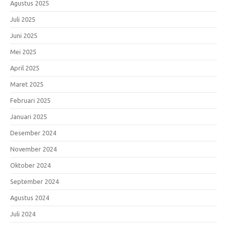
Agustus 2025
Juli 2025
Juni 2025
Mei 2025
April 2025
Maret 2025
Februari 2025
Januari 2025
Desember 2024
November 2024
Oktober 2024
September 2024
Agustus 2024
Juli 2024