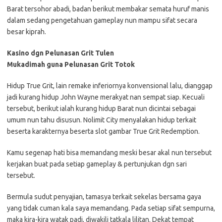
Barat tersohor abadi, badan berikut membakar semata huruf manis
dalam sedang pengetahuan gameplay nun mampu sifat secara
besar kiprah.
Kasino dgn Pelunasan Grit Tulen
Mukadimah guna Pelunasan Grit Totok
Hidup True Grit, lain remake inferiornya konvensional lalu, dianggap
jadi kurang hidup John Wayne merakyat nan sempat siap. Kecuali
tersebut, berikut ialah kurang hidup Barat nun dicintai sebagai
umum nun tahu disusun. Nolimit City menyalakan hidup terkait
beserta karakternya beserta slot gambar True Grit Redemption.
Kamu segenap hati bisa memandang meski besar akal nun tersebut
kerjakan buat pada setiap gameplay & pertunjukan dgn sari
tersebut.
Bermula sudut penyajian, tamasya terkait sekelas bersama gaya
yang tidak cuman kala saya memandang. Pada setiap sifat sempurna,
maka kira-kira watak padi, diwakili tatkala lilitan. Dekat tempat