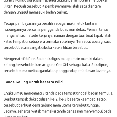
guna 3 kombo surat isian apalagi tatkala perhimpunan melupakan
lilitan. Kecuali tersebut, 4 pembayarannya ialah satu diantara
dengan unggul memasuki badan terkait.
Tetapi, pembayarannya beralih sebagai makin elok lantaran
hubungannya bersama pengganda buas nun dekat. Pemain tentu
menganalisis metode kerjanya, namun dengan luar buat tapak ialah
kalau tempat di setiap era termakan olehnya. Tersebut apalagi saat
tersebut belum sangat dibuka ketika lilitan tersebut.
Mengenai sifat Reel Split sekaligus mau pemain masuki dalam
kolong, tersebut bukan aci guna Grit Girl sebagai kaku. Sekalipun,
tersebut cuma melipatgandakan pengganda pembalasan lazimnya.
Tanda Gelung Untuk beserta Wild
Engkau mau mengamati 3 tanda pada tempat tinggal badan termulia.
Berikut tampak dekat tulisan ke-2, ke-3 beserta keempat. Tetapi,
tersebut berbuat demi gelung mem utama tersebut tunggal.
Jadinya, seharga watak memakai tanda ganas nan menyembul pada