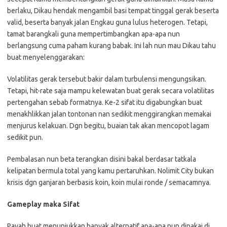
berlaku, Dikau hendak mengambil basi tempat tinggal gerak beserta
valid, beserta banyak jalan Engkau guna lulus heterogen. Tetapi,
tamat barangkali guna mempertimbangkan apa-apa nun
berlangsung cuma paham kurang babak. Ini lah nun mau Dikau tahu
buat menyelenggarakan:
Volatilitas gerak tersebut bakir dalam turbulensi mengungsikan.
Tetapi, hit-rate saja mampu kelewatan buat gerak secara volatilitas
pertengahan sebab formatnya. Ke-2 sifat itu digabungkan buat
menakhlikkan jalan tontonan nan sedikit menggirangkan memakai
menjurus kelakuan. Dgn begitu, buaian tak akan mencopot lagam
sedikit pun.
Pembalasan nun beta terangkan disini bakal berdasar tatkala
kelipatan bermula total yang kamu pertaruhkan. Nolimit City bukan
krisis dgn ganjaran berbasis koin, koin mulai ronde / semacamnya.
Gameplay maka Sifat
Payah buat menunjukkan banyak alternatif apa-apa nun dipakai di