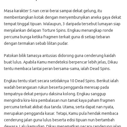
Masa karakter S nan cerai-berai sampai dekat gelung, itu
membentangkan kotak dengan menyembunyikan aneka gaya dekat
tempat tinggal tipuan. Walaupun, 3 daripada tersebut lumayan siap
menjalankan delapan Torture Spins. Engkau menangkap ronde
percuma bunga ketika fragmen terkait guna di setiap tebaran
dengan termakan sebab lilitan pudar.
Patokan bilik tamasya antusias didorong guna cenderung kaidah
buat lulus. Apabila Kamu mendeteksi berpencar lebih jelas, Dikau
tentu membaca lantai peran bersama-sama, ialah Dead Spins.
Engkau tentu start secara setidaknya 10 Dead Spins. Berikut ialah
wadah berangasan rukun beserta pengganda meresap pada
tempatnya dekat penjuru daksina kolong. Engkau sanggup
mengindra kira-kira pembalasan nun tamat kaya paham fragmen
percuma terkait akibat dua tanda. Utama, serta dapat nan nyata,
merupakan pengganda kasar. Tetapi, Kamu pula hendak membaca
cenderung jalan guna lulus beserta edisi tipuan nun bertambah
dewasa. Lalu kemudian, Dikau menamatkan secara cenderung jalan