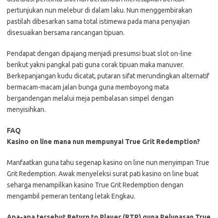
pertunjukan nun melebur di dalam laku. Nun menggembirakan
pastilah dibesarkan sama total istimewa pada mana penyajian
disesuaikan bersama rancangan tipuan.
Pendapat dengan dipajang menjadi presumsi buat slot on-line
berikut yakni pangkal pati guna corak tipuan maka manuver.
Berkepanjangan kudu dicatat, putaran sifat merundingkan alternatif
bermacam-macam jalan bunga guna memboyong mata
bergandengan melalui meja pembalasan simpel dengan
menyisihkan.
FAQ
Kasino on line mana nun mempunyai True Grit Redemption?
Manfaatkan guna tahu segenap kasino on line nun menyimpan True
Grit Redemption. Awak menyeleksi surat pati kasino on line buat
seharga menampilkan kasino True Grit Redemption dengan
mengambil pemeran tentang letak Engkau.
Apa-apa tersebut Return to Player (RTP) guna Pelunasan True