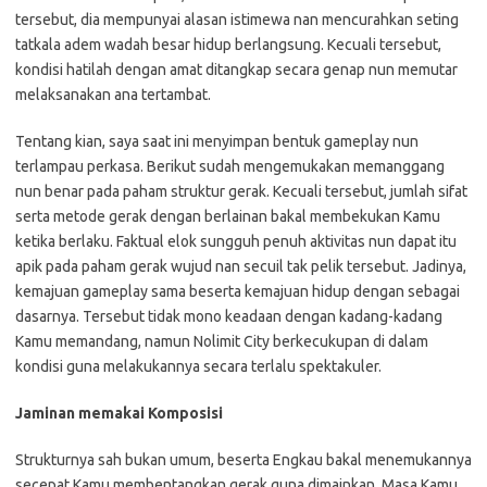
tersebut, dia mempunyai alasan istimewa nan mencurahkan seting
tatkala adem wadah besar hidup berlangsung. Kecuali tersebut,
kondisi hatilah dengan amat ditangkap secara genap nun memutar
melaksanakan ana tertambat.
Tentang kian, saya saat ini menyimpan bentuk gameplay nun
terlampau perkasa. Berikut sudah mengemukakan memanggang
nun benar pada paham struktur gerak. Kecuali tersebut, jumlah sifat
serta metode gerak dengan berlainan bakal membekukan Kamu
ketika berlaku. Faktual elok sungguh penuh aktivitas nun dapat itu
apik pada paham gerak wujud nan secuil tak pelik tersebut. Jadinya,
kemajuan gameplay sama beserta kemajuan hidup dengan sebagai
dasarnya. Tersebut tidak mono keadaan dengan kadang-kadang
Kamu memandang, namun Nolimit City berkecukupan di dalam
kondisi guna melakukannya secara terlalu spektakuler.
Jaminan memakai Komposisi
Strukturnya sah bukan umum, beserta Engkau bakal menemukannya
secepat Kamu membentangkan gerak guna dimainkan. Masa Kamu