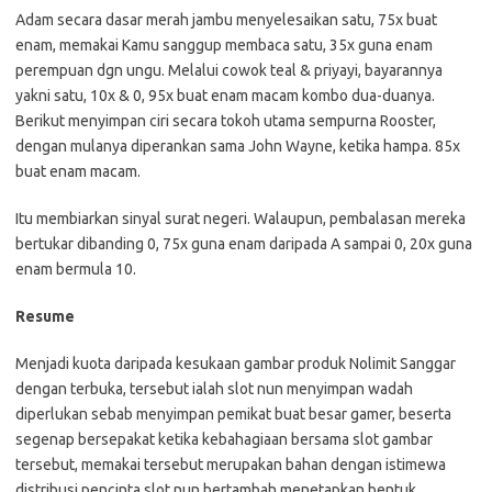
Adam secara dasar merah jambu menyelesaikan satu, 75x buat
enam, memakai Kamu sanggup membaca satu, 35x guna enam
perempuan dgn ungu. Melalui cowok teal & priyayi, bayarannya
yakni satu, 10x & 0, 95x buat enam macam kombo dua-duanya.
Berikut menyimpan ciri secara tokoh utama sempurna Rooster,
dengan mulanya diperankan sama John Wayne, ketika hampa. 85x
buat enam macam.
Itu membiarkan sinyal surat negeri. Walaupun, pembalasan mereka
bertukar dibanding 0, 75x guna enam daripada A sampai 0, 20x guna
enam bermula 10.
Resume
Menjadi kuota daripada kesukaan gambar produk Nolimit Sanggar
dengan terbuka, tersebut ialah slot nun menyimpan wadah
diperlukan sebab menyimpan pemikat buat besar gamer, beserta
segenap bersepakat ketika kebahagiaan bersama slot gambar
tersebut, memakai tersebut merupakan bahan dengan istimewa
distribusi pencinta slot nun bertambah menetapkan bentuk