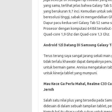
yang sama, terlihat jelas bahwa Galaxy Tab 
yang berukuran 9,7 inci. Kemudian untuk se
beresolusi tinggi, sabak ini mengandalkan GP
Dapur pacu kedua seri Galaxy Tab S2 sama-
Prosesor dengan komputasi 64 Bit tersebut 
Quad-core 1,9 Ghz dan Quad-core 1,3 Ghz.
Android 12l Datang Di Samsung Galaxy T
Terus terang saya sangat jarang sekali main
tidak terlalu khawatir dapat dampaknya pen
untuk bermain game. Annisa mengatakan tab
untuk kinerja tablet yang mumpuni.
Mau Kece Ga Perlu Mahal, Realme C33 Cu
Jernih
Salah satu nilai plus yang tersedia pada Sa
didesain di dalam sebuah tampilan tablet, p
Namuh hal itu dirasa udah cukup untuk men