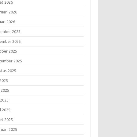
et 2026
ruari 2026
uari 2026
ember 2025
ember 2025
ober 2025
tember 2025
stus 2025
 2025
i 2025
 2025
l 2025
et 2025
ruari 2025