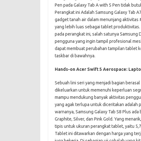
Pen pada Galaxy Tab A with S Pen tidak butu
Perangkat ini Adalah Samsung Galaxy Tab A
gadget tanah air dalam menunjang aktivitas
yang lebih luas sebagai tablet produktivitas.
pada perangkat ini, salah satunya Samsung
pengguna yang ingin tampil profesional me
dapat membuat perubahan tampilan tablet 
taskbar di bawahnya.
Hands-on Acer Swift 5 Aerospace: Lapto
Sebuah lini seri yang menjadi bagian berasal d
dikeluarkan untuk memenuhi keperluan seg
mampu mendukung banyak aktivitas pengguna
yang agak terlupa untuk diceritakan adalah
warnanya, Samsung Galaxy Tab S8 Plus ada b
Graphite, Silver, dan Pink Gold. Yang menari
tipis untuk ukuran perangkat tablet, yaitu 5,
Tablet ini ditawarkan dengan harga yang terj
juga bekerja. Di sebagian uji cobalah yang 