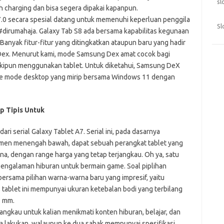
sl
h charging dan bisa segera dipakai kapanpun.
7.0 secara spesial datang untuk memenuhi keperluan penggila
Sl
 #dirumahaja. Galaxy Tab S8 ada bersama kapabilitas kegunaan
 Banyak fitur-fitur yang ditingkatkan ataupun baru yang hadir
 Dex. Menurut kami, mode Samsung Dex amat cocok bagi
skipun menggunakan tablet. Untuk diketahui, Samsung DeX
ke mode desktop yang mirip bersama Windows 11 dengan
p Tipis Untuk
ari serial Galaxy Tablet A7. Serial ini, pada dasarnya
men menengah bawah, dapat sebuah perangkat tablet yang
, dengan range harga yang tetap terjangkau. Oh ya, satu
 pengalaman hiburan untuk bermain game. Soal piplihan
ersama pilihan warna-warna baru yang impresif, yaitu
k, tablet ini mempunyai ukuran ketebalan bodi yang terbilang
7 mm.
angkau untuk kalian menikmati konten hiburan, belajar, dan
kita lakukan, walaupun ke dua sabak mempunyai spesifikasi