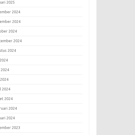
uari 2025
ember 2024
ember 2024
ober 2024
tember 2024
stus 2024
 2024
i 2024
 2024
l 2024
et 2024
ruari 2024
uari 2024
ember 2023