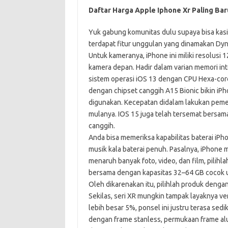
Daftar Harga Apple Iphone Xr Paling Bar
Yuk gabung komunitas dulu supaya bisa kasih 
terdapat fitur unggulan yang dinamakan Dyn
Untuk kameranya, iPhone ini miliki resolusi 1
kamera depan. Hadir dalam varian memori in
sistem operasi iOS 13 dengan CPU Hexa-core
dengan chipset canggih A15 Bionic bikin iPh
digunakan. Kecepatan didalam lakukan pemer
mulanya. IOS 15 juga telah tersemat bersam
canggih.
Anda bisa memeriksa kapabilitas baterai iPh
musik kala baterai penuh. Pasalnya, iPhone m
menaruh banyak foto, video, dan film, pilihl
bersama dengan kapasitas 32–64 GB cocok un
Oleh dikarenakan itu, pilihlah produk deng
Sekilas, seri XR mungkin tampak layaknya v
lebih besar 5%, ponsel ini justru terasa sedi
dengan frame stanless, permukaan frame al