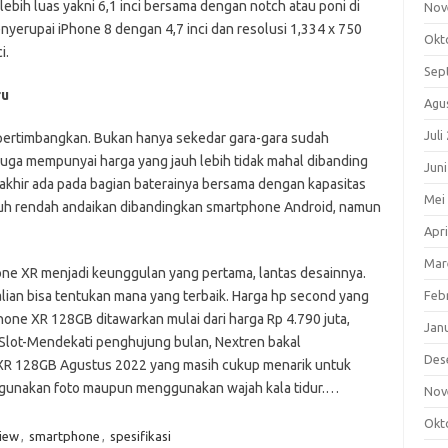
ebih luas yakni 6,1 inci bersama dengan notch atau poni di
Nov
enyerupai iPhone 8 dengan 4,7 inci dan resolusi 1,334 x 750
Okt
i.
Sep
ru
Agu
Juli
 dipertimbangkan. Bukan hanya sekedar gara-gara sudah
juga mempunyai harga yang jauh lebih tidak mahal dibanding
Jun
 akhir ada pada bagian baterainya bersama dengan kapasitas
Mei
jauh rendah andaikan dibandingkan smartphone Android, namun
Apri
Mar
one XR menjadi keunggulan yang pertama, lantas desainnya.
kalian bisa tentukan mana yang terbaik. Harga hp second yang
Feb
one XR 128GB ditawarkan mulai dari harga Rp 4.790 juta,
Jan
 Slot-Mendekati penghujung bulan, Nextren bakal
Des
XR 128GB Agustus 2022 yang masih cukup menarik untuk
ggunakan foto maupun menggunakan wajah kala tidur.…
Nov
Okt
iew
,
smartphone
,
spesifikasi