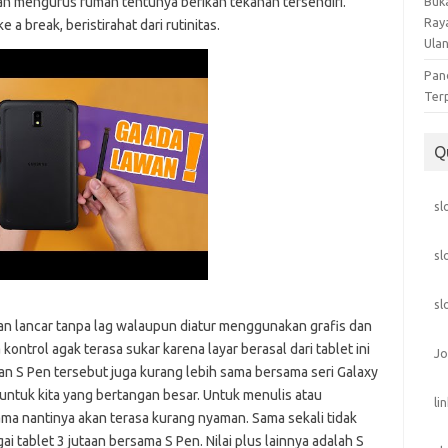
dan mengurus rumah tentunya berikan tekanan tersendiri.
Buka
Ray
a break, beristirahat dari rutinitas.
Ula
Pan
Ter
Q
sl
sl
sl
n lancar tanpa lag walaupun diatur menggunakan grafis dan
kontrol agak terasa sukar karena layar berasal dari tablet ini
Jo
ran S Pen tersebut juga kurang lebih sama bersama seri Galaxy
l untuk kita yang bertangan besar. Untuk menulis atau
li
a nantinya akan terasa kurang nyaman. Sama sekali tidak
 tablet 3 jutaan bersama S Pen. Nilai plus lainnya adalah S