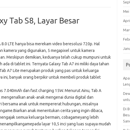
Sep
Mei
y Tab S8, Layar Besar
Apri
Mar
Feb
8.0 LTE hanya bisa merekam video beresolusi 720p. Hal
Jan
an kamera yang digunakan, 5 megapixel untuk kamera
pan. Meskipun demikian, keduanya telah cukup mumpuni untuk
 ada di tablet ini. Ternyata Galaxy Tab A7 ini miliki daya tahan
P
Tab A7 Lite merupakan produk yang pas untuk keluarga
a ini, banyak orang berpikir untuk membeli produk tablet
Apa
Len
tas 7.040mAh dan fast charging 15W. Menurut Ainu, Tab A
Dew
tuk mengenalkan anak-anak mengenai dunia digital dan
unt
ari bersama anak untuk mempererat hubungan, misalnya
Di 
game.Biarkan anak menentukan cerita yang ingin dibaca,
Besa
n mengajak semua keluarga bermain, cobagameyang lebih
San
menampilkangamepada layar 10,5 inci yang luas supaya mudah