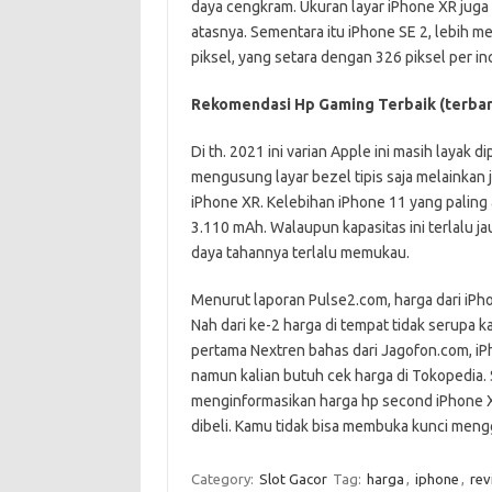
daya cengkram. Ukuran layar iPhone XR juga l
atasnya. Sementara itu iPhone SE 2, lebih m
piksel, yang setara dengan 326 piksel per inc
Rekomendasi Hp Gaming Terbaik (terba
Di th. 2021 ini varian Apple ini masih layak
mengusung layar bezel tipis saja melainkan 
iPhone XR. Kelebihan iPhone 11 yang paling
3.110 mAh. Walaupun kapasitas ini terlalu 
daya tahannya terlalu memukau.
Menurut laporan Pulse2.com, harga dari iPh
Nah dari ke-2 harga di tempat tidak serupa 
pertama Nextren bahas dari Jagofon.com, iPh
namun kalian butuh cek harga di Tokopedia.
menginformasikan harga hp second iPhone 
dibeli. Kamu tidak bisa membuka kunci men
Category:
Slot Gacor
Tag:
harga
,
iphone
,
rev