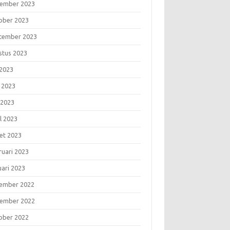
ember 2023
ober 2023
tember 2023
stus 2023
 2023
i 2023
 2023
l 2023
et 2023
ruari 2023
uari 2023
ember 2022
ember 2022
ober 2022