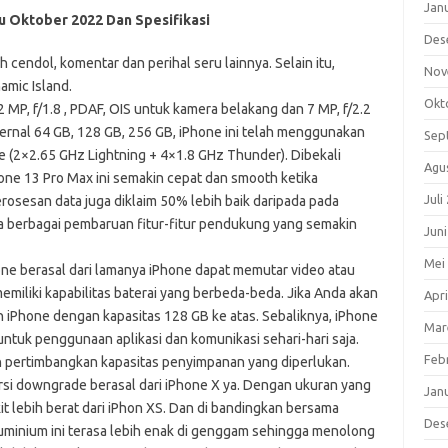
Jan
u Oktober 2022 Dan Spesifikasi
Des
cendol, komentar dan perihal seru lainnya. Selain itu,
Nov
amic Island.
Okt
2 MP, f/1.8 , PDAF, OIS untuk kamera belakang dan 7 MP, f/2.2
ternal 64 GB, 128 GB, 256 GB, iPhone ini telah menggunakan
Sep
 (2×2.65 GHz Lightning + 4×1.8 GHz Thunder). Dibekali
Agu
one 13 Pro Max ini semakin cepat dan smooth ketika
Juli
osesan data juga diklaim 50% lebih baik daripada pada
a berbagai pembaruan fitur-fitur pendukung yang semakin
Jun
Mei
one berasal dari lamanya iPhone dapat memutar video atau
emiliki kapabilitas baterai yang berbeda-beda. Jika Anda akan
Apri
ah iPhone dengan kapasitas 128 GB ke atas. Sebaliknya, iPhone
Mar
tuk penggunaan aplikasi dan komunikasi sehari-hari saja.
Feb
an pertimbangkan kapasitas penyimpanan yang diperlukan.
ersi downgrade berasal dari iPhone X ya. Dengan ukuran yang
Jan
kit lebih berat dari iPhon XS. Dan di bandingkan bersama
Des
uminium ini terasa lebih enak di genggam sehingga menolong