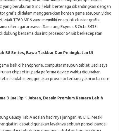
S2 yang berukuran 8 inci lebih bertenaga dibandingkan dengan
ktor grafis di dalam menggerakkan konten game ataupun video
U Mali-T760 MP6 yang memiliki enam inti cluster grafis.
sama ditenagai prosesor Samsung Exynos 5 Octa 5433.
di dukung bersama dua inti prosesor 64 Bit berkecepatan
ab S8 Series, Bawa Taskbar Dan Peningkatan Ui
 game baik di handphone, computer maupun tablet. Jadi saya
urunan chipset ini pada peforma device waktu digunakan
let ini sudah menggunakan prosesor terbaru yakni octa-core
ma Dijual Rp 1 Jutaan, Desain Premium Kamera Lebih
msung Galaxy Tab A adalah hadirnya jaringan 4G LTE. Meski
erangkat ini dapat digunakan layaknya sebuah ponsel pandai.
gakomodasi kebutuhan pengguna di dalam bersosialisasi