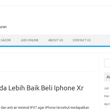
buran
T GACOR
JUDI ONLINE
ABOUT US
CONTACT US
Cari
untu
A
a Lebih Baik Beli Iphone Xr
Juli
Mei
Apri
5 dan anti air minimal IPX7 agar iPhone tersebut medapatkan