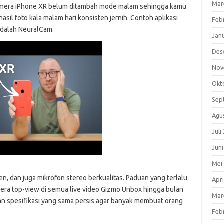
Mar
kamera iPhone XR belum ditambah mode malam sehingga kamu
sil foto kala malam hari konsisten jernih. Contoh aplikasi
Feb
adalah NeuralCam.
Jan
Des
Nov
Okt
Sep
Agu
Juli
Jun
Mei
en, dan juga mikrofon stereo berkualitas. Paduan yang terlalu
Apri
era top-view di semua live video Gizmo Unbox hingga bulan
Mar
 dan spesifikasi yang sama persis agar banyak membuat orang
Feb