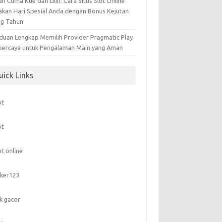
n Cuma Kue dan Lilin: Cara Situs Slot Online
akan Hari Spesial Anda dengan Bonus Kejutan
ng Tahun
duan Lengkap Memilih Provider Pragmatic Play
percaya untuk Pengalaman Main yang Aman
uick Links
ot
ot
ot online
ker123
nk gacor